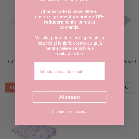
Abonează-te la newsletter-ul
nostru și
primești un cod de 10%
reducere
pentru prima ta
comandă.
Vei afla prima de oferte speciale la
păturici și lenjerii, create cu grijă
pentru pielea sensibilă a
copilașului tău.
Burduf pernuță matlasată
Burduf pernă matlasată 50x70
Adresa de email
40x50 cm
cm
54,00 RON
86,00 RON
ADAUGA IN COS
ADAUGA IN COS
Abonare
Nu doresc reducerea