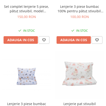
Set complet lenjerie 5 piese,
Lenjerie 3 piese bumbac
pătuț stivuibil, model
100% pentru pătuț stivuibil,
animăluțe și ciuperci
model animăluțe și ciuperci
150,00 RON
100,00 RON
IN STOC
IN STOC
ADAUGA IN COS
ADAUGA IN COS
Lenjerie 3 piese bumbac
Lenjerie pat stivuibil