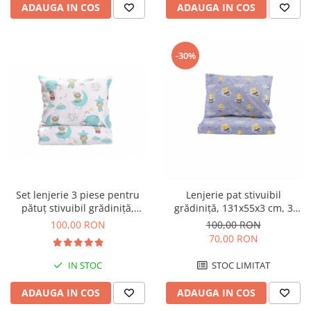
ADAUGA IN COS
ADAUGA IN COS
-30%
Set lenjerie 3 piese pentru
Lenjerie pat stivuibil
pătuț stivuibil grădiniță,
grădiniță, 131x55x3 cm, 3
model ursuleți în balon
piese( cearșaf, husă pernă,
100,00 RON
100,00 RON
husă pilotă), bumbac 100%,
70,00 RON
confortabilă, multicolor,
model albinuțe și floricele
IN STOC
STOC LIMITAT
ADAUGA IN COS
ADAUGA IN COS