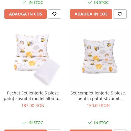
IN STOC
IN STOC
ADAUGA IN COS
ADAUGA IN COS
Pachet Set lenjerie 5 piese
Set complet lenjerie 5 piese,
pătuț stivuibil model albinuțe
pentru pătuț stivuibil
+ protecție impermeabilă -
grădiniță, model albinuțe
187,00 RON
150,00 RON
Paturica fermecata
IN STOC
IN STOC