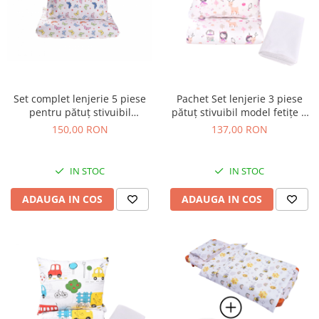
Set complet lenjerie 5 piese
Pachet Set lenjerie 3 piese
pentru pătuț stivuibil
pătuț stivuibil model fetițe +
grădiniță, model fluturași
protecție impermeabilă -
150,00 RON
137,00 RON
Paturica fermecata
IN STOC
IN STOC
ADAUGA IN COS
ADAUGA IN COS