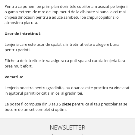
Pentru ca punem pe prim plan dorintele copiilor am asezat pe lenjerii
o gama extrem de mre de impimeuri de la albinute si pana la cei mai
chipesi dinozauri pentru a aduce zambetul pe chipul copiilor si o
atmosfera placuta.
Usor de intretinut:
Lenjeria care este usor de spalat si intretinut este o alegere buna
pentru parinti.
Eticheta de intretine te va asigura ca poti spala si curata lenjeria fara
prea mult efort.
Versatila:
Lenjeria noastra pentru gradinita, nu doar ca este practica ea vine atat
in ajutorul parintilor cat si in cel al gradinitei.
Ea poate fi compusa din 3 sau
5 piese
pentru ca al tau prescolar sa se
bucure de un set complet si optim.
NEWSLETTER