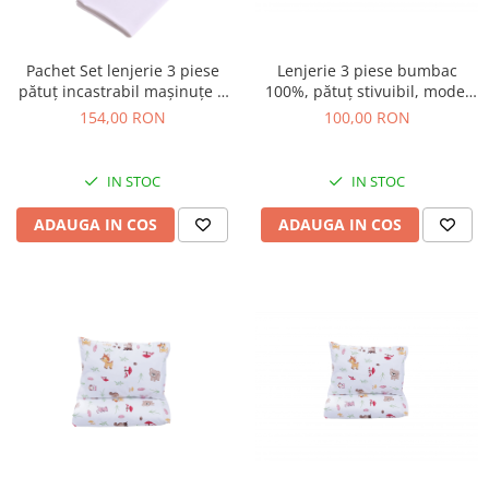
Pachet Set lenjerie 3 piese
Lenjerie 3 piese bumbac
pătuț incastrabil mașinuțe +
100%, pătuț stivuibil, model
protecție impermeabilă
iepurași
154,00 RON
100,00 RON
IN STOC
IN STOC
ADAUGA IN COS
ADAUGA IN COS