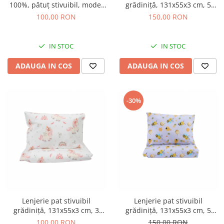
100%, pătuț stivuibil, model
grădiniță, 131x55x3 cm, 5
animăluțe safari
piese, set complet, bumbac
100,00 RON
150,00 RON
100%, confortabilă,
multicolor, model Unicorni
IN STOC
IN STOC
ADAUGA IN COS
ADAUGA IN COS
-30%
Lenjerie pat stivuibil
Lenjerie pat stivuibil
grădiniță, 131x55x3 cm, 3
grădiniță, 131x55x3 cm, 5
piese( cearșaf, husă pernă,
piese, set complet, bumbac
100,00 RON
150,00 RON