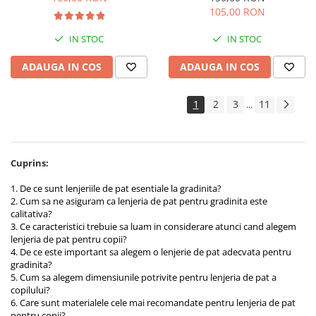
husă pilotă), bumbac 100%,
100%, confortabilă,
105,00 RON
confortabilă, multicolor,
multicolor, model albinuțe cu
model Unicorni
aripioare bleu
IN STOC
IN STOC
ADAUGA IN COS
ADAUGA IN COS
1
2
3
11
...
Cuprins:
1. De ce sunt lenjeriile de pat esentiale la gradinita?
2. Cum sa ne asiguram ca lenjeria de pat pentru gradinita este
calitativa?
3. Ce caracteristici trebuie sa luam in considerare atunci cand alegem
lenjeria de pat pentru copii?
4. De ce este important sa alegem o lenjerie de pat adecvata pentru
gradinita?
5. Cum sa alegem dimensiunile potrivite pentru lenjeria de pat a
copilului?
6. Care sunt materialele cele mai recomandate pentru lenjeria de pat
pentru copii?