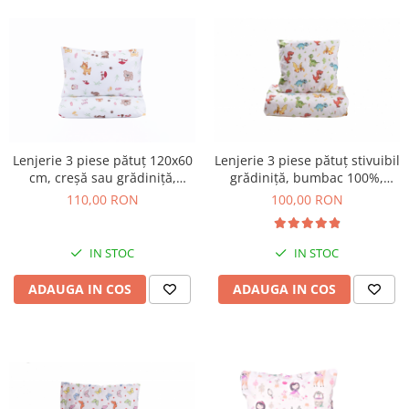
Lenjerie 3 piese pătuț 120x60
Lenjerie 3 piese pătuț stivuibil
cm, creșă sau grădiniță,
grădiniță, bumbac 100%,
bumbac 100%, model
model dinozauri
110,00 RON
100,00 RON
Animăluțe și Ciuperci
IN STOC
IN STOC
ADAUGA IN COS
ADAUGA IN COS