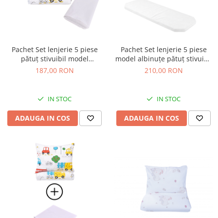
Pachet Set lenjerie 5 piese
Pachet Set lenjerie 5 piese
pătuț stivuibil model
model albinuțe pătuț stivuibil
mașinute colorate + protecție
+ saltea pătuț stivuibil -
187,00 RON
210,00 RON
impermeabilă - Paturica
Paturica fermecata
fermecata
IN STOC
IN STOC
ADAUGA IN COS
ADAUGA IN COS