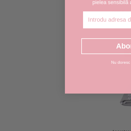
pielea sensibilă 
Aparatori model
Adresa de email
Abo
Nu doresc