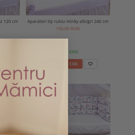
oz 120 cm
Aparatori tip rulou minky alb/gri 240 cm
150,00 RON
IN STOC
ADAUGA IN COS