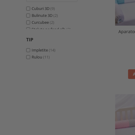
Cuburi 3D
(9)
Bulinute 3D
(2)
Curcubee
(2)
Stelute pe fond alb
(2)
Aparator
Trandafiri
(2)
TIP
Baloane
(2)
Printese
Impletite
(1)
(14)
Rulou
(11)