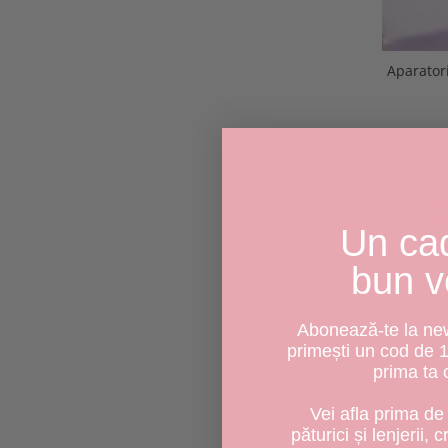
Aparator
Un ca
bun v
Abonează-te la news
primești un cod de 
prima ta
Vei afla prima de 
păturici și lenjerii, 