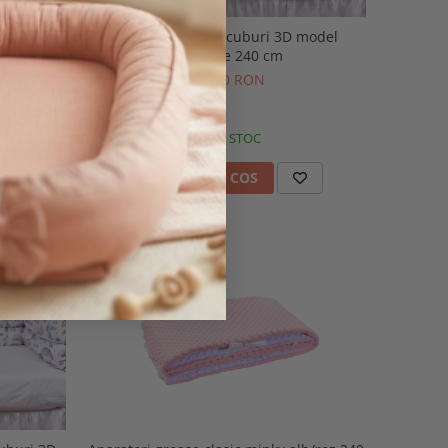
Aparatori model cuburi 3D model
patut
curcubee 240 cm
357,00 RON
IN STOC
ADAUGA IN COS