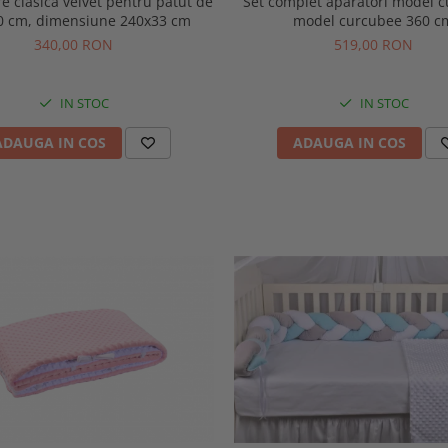
e clasica velvet pentru patut de
Set complet aparatori model cub
0 cm, dimensiune 240x33 cm
model curcubee 360 c
340,00 RON
519,00 RON
IN STOC
IN STOC
ADAUGA IN COS
ADAUGA IN COS