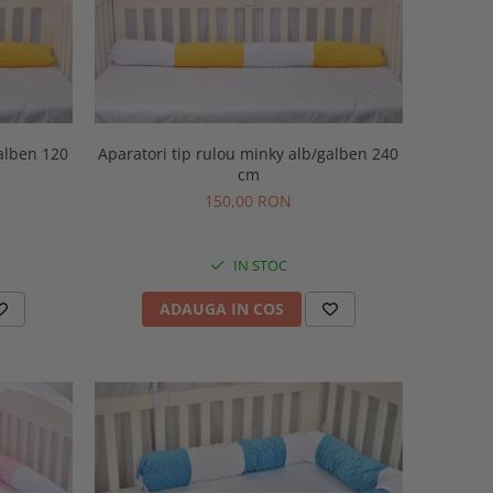
galben 120
Aparatori tip rulou minky alb/galben 240
cm
150,00 RON
IN STOC
ADAUGA IN COS