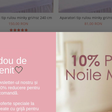
i tip rulou minky gri/roz 240 cm
Aparatori tip rulou minky gri/r
150,00 RON
81,00 RON
IN STOC
IN STOC
ADAUGA IN COS
ADAUGA IN COS
dou de
enit
🤍
letter-ul nostru și
10% reducere pentru
 comandă.
oferte speciale la
create cu grijă pentru