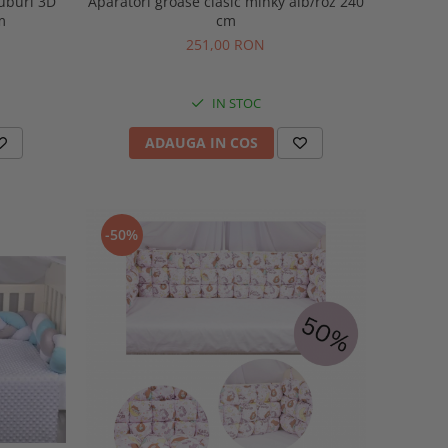
uri 3D
Aparatori groase clasic minky alb/roz 240
m
cm
251,00 RON
IN STOC
ADAUGA IN COS
-50%