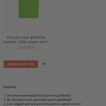
Pernuță scaun grădiniță,
bumbac 100% culoare verde,
cu prindere șiret 28x28 cm
23,00 RON
ADAUGA IN COS
Cuprins:
1. De ce este esențială pernuța pentru grădiniță?
2. De câte tipuri sunt pernuțele pentru grădiniță?
3. Cum alegem pernuța potrivită pentru copilul nostru?