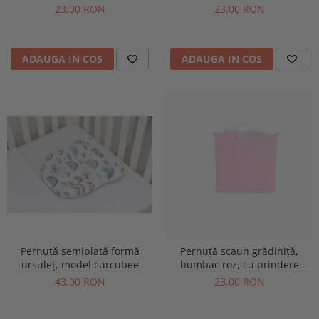
albinuțe, cu prindere șiret,
mașinuțe cu prindere șiret
23,00 RON
23,00 RON
28x28 cm
28x28 cm
ADAUGA IN COS
ADAUGA IN COS
Pernuță semiplată formă
Pernuță scaun grădiniță,
ursuleț, model curcubee
bumbac roz, cu prindere
șiret, 28x28 cm
43,00 RON
23,00 RON