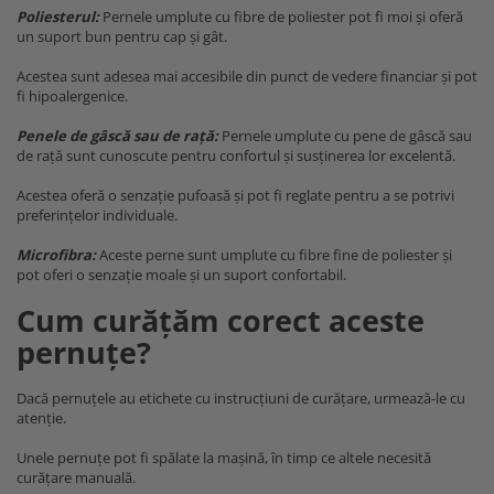
Poliesterul:
Pernele umplute cu fibre de poliester pot fi moi și oferă
un suport bun pentru cap și gât.
Acestea sunt adesea mai accesibile din punct de vedere financiar și pot
fi hipoalergenice.
Penele de gâscă sau de rață:
Pernele umplute cu pene de gâscă sau
de rață sunt cunoscute pentru confortul și susținerea lor excelentă.
Acestea oferă o senzație pufoasă și pot fi reglate pentru a se potrivi
preferințelor individuale.
Microfibra:
Aceste perne sunt umplute cu fibre fine de poliester și
pot oferi o senzație moale și un suport confortabil.
Cum curățăm corect aceste
pernuțe?
Dacă pernuțele au etichete cu instrucțiuni de curățare, urmează-le cu
atenție.
Unele pernuțe pot fi spălate la mașină, în timp ce altele necesită
curățare manuală.