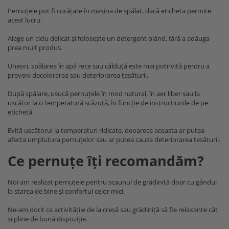
Pernuțele pot fi curățate în mașina de spălat, dacă eticheta permite
acest lucru.
Alege un ciclu delicat și folosește un detergent blând, fără a adăuga
prea mult produs.
Uneori, spălarea în apă rece sau călduță este mai potrivită pentru a
preveni decolorarea sau deteriorarea țesăturii.
După spălare, usucă pernuțele în mod natural, în aer liber sau la
uscător la o temperatură scăzută, în funcție de instrucțiunile de pe
etichetă.
Evită uscătorul la temperaturi ridicate, deoarece aceasta ar putea
afecta umplutura pernuțelor sau ar putea cauza deteriorarea țesăturii.
Ce pernuțe îți recomandăm?
Noi am realizat pernuțele pentru scaunul de grădiniță doar cu gândul
la starea de bine și confortul celor mici.
Ne-am dorit ca activitățile de la creșă sau grădiniță să fie relaxante cât
și pline de bună dispoziție.