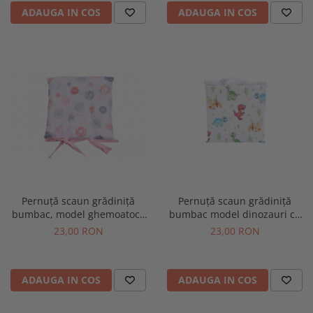
ADAUGA IN COS
ADAUGA IN COS
Pernuță scaun grădiniță
Pernuță scaun grădiniță
bumbac, model ghemoatoce
bumbac model dinozauri cu
cu prindere șiret 28x28 cm
prindere șiret 28x28 cm
23,00 RON
23,00 RON
ADAUGA IN COS
ADAUGA IN COS