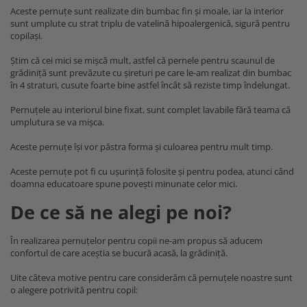
Aceste pernuțe sunt realizate din bumbac fin și moale, iar la interior
sunt umplute cu strat triplu de vatelină hipoalergenică, sigură pentru
copilași.
Știm că cei mici se mișcă mult, astfel că pernele pentru scaunul de
grădiniță sunt prevăzute cu șireturi pe care le-am realizat din bumbac
în 4 straturi, cusute foarte bine astfel încât să reziste timp îndelungat.
Pernuțele au interiorul bine fixat, sunt complet lavabile fără teama că
umplutura se va mișca.
Aceste pernuțe își vor păstra forma și culoarea pentru mult timp.
Aceste pernuțe pot fi cu ușurință folosite și pentru podea, atunci când
doamna educatoare spune povești minunate celor mici.
De ce să ne alegi pe noi?
În realizarea pernuțelor pentru copii ne-am propus să aducem
confortul de care aceștia se bucură acasă, la grădiniță.
Uite câteva motive pentru care considerăm că pernuțele noastre sunt
o alegere potrivită pentru copil: