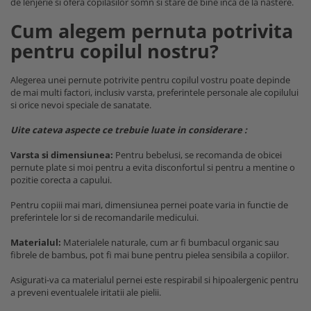
de lenjerie si ofera copilasilor somn si stare de bine inca de la nastere.
Cum alegem pernuta potrivita
pentru copilul nostru?
Alegerea unei pernute potrivite pentru copilul vostru poate depinde
de mai multi factori, inclusiv varsta, preferintele personale ale copilului
si orice nevoi speciale de sanatate.
Uite cateva aspecte ce trebuie luate in considerare :
Varsta si dimensiunea:
Pentru bebelusi, se recomanda de obicei
pernute plate si moi pentru a evita disconfortul si pentru a mentine o
pozitie corecta a capului.
Pentru copiii mai mari, dimensiunea pernei poate varia in functie de
preferintele lor si de recomandarile medicului.
Materialul:
Materialele naturale, cum ar fi bumbacul organic sau
fibrele de bambus, pot fi mai bune pentru pielea sensibila a copiilor.
Asigurati-va ca materialul pernei este respirabil si hipoalergenic pentru
a preveni eventualele iritatii ale pielii.