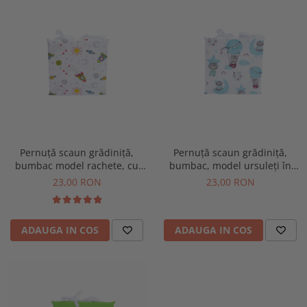
Pernuță scaun grădiniță,
Pernuță scaun grădiniță,
bumbac model rachete, cu
bumbac, model ursuleți în
prindere șiret, 28x28 cm
balon, cu prindere șiret,
23,00 RON
23,00 RON
28x28 cm
ADAUGA IN COS
ADAUGA IN COS