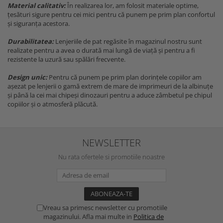
Material calitativ:
În realizarea lor, am folosit materiale optime,
țesături sigure pentru cei mici pentru că punem pe prim plan confortul
și siguranța acestora.
Durabilitatea:
Lenjeriile de pat regăsite în magazinul nostru sunt
realizate pentru a avea o durată mai lungă de viață și pentru a fi
rezistente la uzură sau spălări frecvente.
Design unic:
Pentru că punem pe prim plan dorințele copiilor am
așezat pe lenjerii o gamă extrem de mare de imprimeuri de la albinuțe
și până la cei mai chipeși dinozauri pentru a aduce zâmbetul pe chipul
copiilor și o atmosferă plăcută.
NEWSLETTER
Nu rata ofertele si promotiile noastre
Vreau sa primesc newsletter cu promotiile
magazinului. Afla mai multe in
Politica de