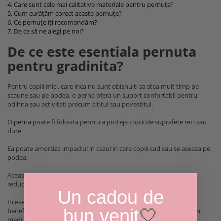
4. Care sunt cele mai calitative materiale pentru pernuțe?
5. Cum curățăm corect aceste pernuțe?
6. Ce pernuțe îți recomandăm?
7. De ce să ne alegi pe noi?
De ce este esentiala pernuta
pentru gradinita?
Pentru copiii mici, care inca nu sunt obisnuiti sa stea mult timp pe
scaune sau pe podea, o perna ofera un suport confortabil pentru
odihna sau activitati precum cititul sau povestitul.
O
perna
poate fi folosita pentru a proteja copiii de suprafete reci sau
dure.
Ea poate amortiza impactul in cazul in care copiii cad sau se aseaza pe
podea.
Aceasta, poate ajuta la mentinerea unei posturi corecte si poate
reduce oboseala in timpul activitatilor de invatare sau jocuri.
Un cadou de
In esenta, pernutele nu sunt doar accesorii decorative, ci aduc
bun venit
🤍
beneficii practice si contribuie la confortul si bunastarea copiilor in
mediul gradinitei.