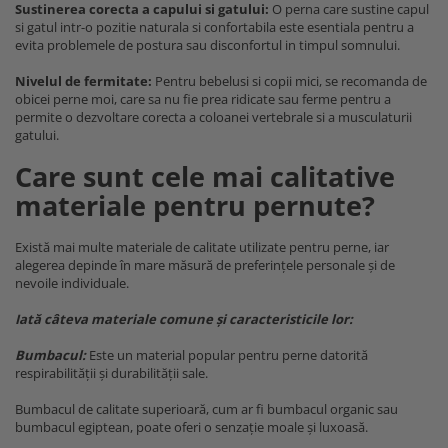
Sustinerea corecta a capului si gatului:
O perna care sustine capul
si gatul intr-o pozitie naturala si confortabila este esentiala pentru a
evita problemele de postura sau disconfortul in timpul somnului.
Nivelul de fermitate:
Pentru bebelusi si copii mici, se recomanda de
obicei perne moi, care sa nu fie prea ridicate sau ferme pentru a
permite o dezvoltare corecta a coloanei vertebrale si a musculaturii
gatului.
Care sunt cele mai calitative
materiale pentru pernute?
Există mai multe materiale de calitate utilizate pentru perne, iar
alegerea depinde în mare măsură de preferințele personale și de
nevoile individuale.
Iată câteva materiale comune și caracteristicile lor:
Bumbacul:
Este un material popular pentru perne datorită
respirabilității și durabilității sale.
Bumbacul de calitate superioară, cum ar fi bumbacul organic sau
bumbacul egiptean, poate oferi o senzație moale și luxoasă.