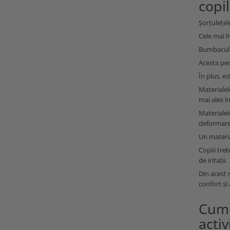
copil
Șorțulețel
Cele mai î
Bumbacul 1
Acesta perm
În plus, es
Materialel
mai ales în
Materialel
deformare
Un materia
Copiii treb
de iritații.
Din acest 
confort și 
Cum a
activ