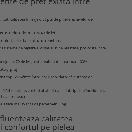
rente de pret exista intre
izat, calitatea finisajelor, tipul de prindere, nivelul de
țuri reduse, între 20 și 40 de lei.
confortabile după utilizări repetate.
 sisteme de reglare și cusături bine realizate, pot costa între
rețul de 70 de lei și este realizat din bumbac 100%.
ate și preț.
u copii cu vârste între 2 și 10 ani datorită sistemelor
pălări repetate, confortul oferit copilului, tipul de închidere și
tetica produsului.
ce îl face mai avantajos pe termen lung.
fluenteaza calitatea
si confortul pe pielea