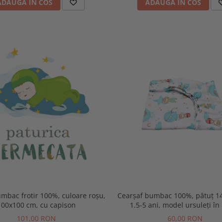
ADAUGA IN COS
ADAUGA IN COS
Cearșaf bumbac 100%, pătuț 1
mbac frotir 100%, culoare roșu,
1.5-5 ani, model ursuleți în
100x100 cm, cu capison
60,00 RON
101,00 RON