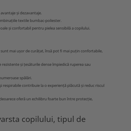
 avantaje și dezavantaje.
mbinațiile textile bumbac-poliester.
e și confortabil pentru pielea sensibilă a copilului.
sunt mai ușor de curățat, însă pot fi mai puțin confortabile,
ile rezistente și țesăturile dense împiedică ruperea sau
 numeroase spălări.
 și respirabile contribuie la o experiență plăcută și reduc riscul
deoarece oferă un echilibru foarte bun între protecție,
arsta copilului, tipul de