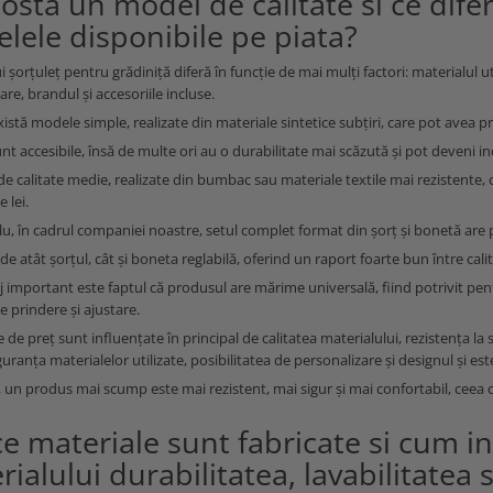
osta un model de calitate si ce dife
lele disponibile pe piata?
 șorțuleț pentru grădiniță diferă în funcție de mai mulți factori: materialul util
are, brandul și accesoriile incluse.
istă modele simple, realizate din materiale sintetice subțiri, care pot avea pre
nt accesibile, însă de multe ori au o durabilitate mai scăzută și pot deveni in
e calitate medie, realizate din bumbac sau materiale textile mai rezistente, cu
e lei.
, în cadrul companiei noastre, setul complet format din șorț și bonetă are p
de atât șorțul, cât și boneta reglabilă, oferind un raport foarte bun între calit
 important este faptul că produsul are mărime universală, fiind potrivit pentr
e prindere și ajustare.
 de preț sunt influențate în principal de calitatea materialului, rezistența la s
iguranța materialelor utilizate, posibilitatea de personalizare și designul și es
, un produs mai scump este mai rezistent, mai sigur și mai confortabil, ceea 
ce materiale sunt fabricate si cum in
ialului durabilitatea, lavabilitatea 