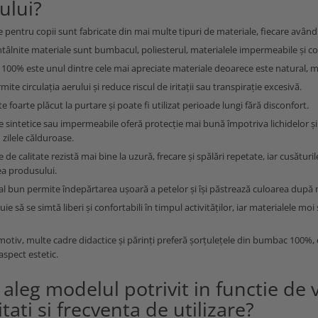
ului?
e pentru copii sunt fabricate din mai multe tipuri de materiale, fiecare având
ntâlnite materiale sunt bumbacul, poliesterul, materialele impermeabile și co
00% este unul dintre cele mai apreciate materiale deoarece este natural, moal
ite circulația aerului și reduce riscul de iritații sau transpirație excesivă.
te foarte plăcut la purtare și poate fi utilizat perioade lungi fără disconfort.
e sintetice sau impermeabile oferă protecție mai bună împotriva lichidelor și 
 zilele călduroase.
e de calitate rezistă mai bine la uzură, frecare și spălări repetate, iar cusătur
a produsului.
l bun permite îndepărtarea ușoară a petelor și își păstrează culoarea după
uie să se simtă liberi și confortabili în timpul activităților, iar materialele moi
motiv, multe cadre didactice și părinți preferă șorțulețele din bumbac 100%, 
aspect estetic.
leg modelul potrivit in functie de v
itati si frecventa de utilizare?