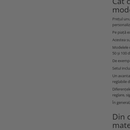
Cat c
mode
Prețul unui
personaliz
Pe piață ex
Acestea su
Modelele d
50 și 100 d
De exemplu
Setul inclu
Un avantaj
reglabile d
Diferențele
reglare, s
În general
Din 
mater