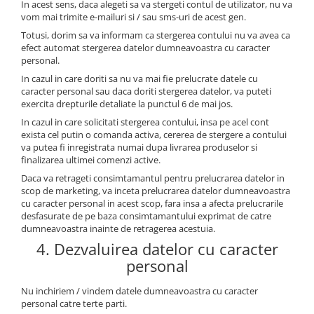
In acest sens, daca alegeti sa va stergeti contul de utilizator, nu va
vom mai trimite e-mailuri si / sau sms-uri de acest gen.
Totusi, dorim sa va informam ca stergerea contului nu va avea ca
efect automat stergerea datelor dumneavoastra cu caracter
personal.
In cazul in care doriti sa nu va mai fie prelucrate datele cu
caracter personal sau daca doriti stergerea datelor, va puteti
exercita drepturile detaliate la punctul 6 de mai jos.
In cazul in care solicitati stergerea contului, insa pe acel cont
exista cel putin o comanda activa, cererea de stergere a contului
va putea fi inregistrata numai dupa livrarea produselor si
finalizarea ultimei comenzi active.
Daca va retrageti consimtamantul pentru prelucrarea datelor in
scop de marketing, va inceta prelucrarea datelor dumneavoastra
cu caracter personal in acest scop, fara insa a afecta prelucrarile
desfasurate de pe baza consimtamantului exprimat de catre
dumneavoastra inainte de retragerea acestuia.
4. Dezvaluirea datelor cu caracter
personal
Nu inchiriem / vindem datele dumneavoastra cu caracter
personal catre terte parti.