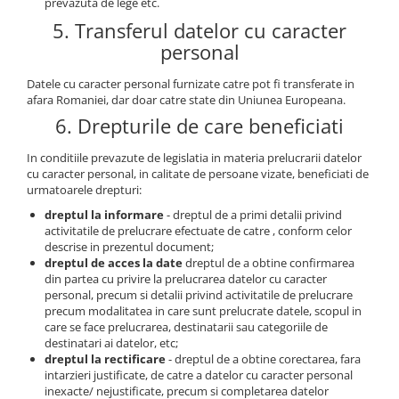
prevazuta de lege etc.
5. Transferul datelor cu caracter
personal
Datele cu caracter personal furnizate catre pot fi transferate in
afara Romaniei, dar doar catre state din Uniunea Europeana.
6. Drepturile de care beneficiati
In conditiile prevazute de legislatia in materia prelucrarii datelor
cu caracter personal, in calitate de persoane vizate, beneficiati de
urmatoarele drepturi:
dreptul la informare
- dreptul de a primi detalii privind
activitatile de prelucrare efectuate de catre , conform celor
descrise in prezentul document;
dreptul de acces la date
dreptul de a obtine confirmarea
din partea cu privire la prelucrarea datelor cu caracter
personal, precum si detalii privind activitatile de prelucrare
precum modalitatea in care sunt prelucrate datele, scopul in
care se face prelucrarea, destinatarii sau categoriile de
destinatari ai datelor, etc;
dreptul la rectificare
- dreptul de a obtine corectarea, fara
intarzieri justificate, de catre a datelor cu caracter personal
inexacte/ nejustificate, precum si completarea datelor