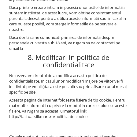
Daca printr-o eroare intram in posesia unor astfel de informatii si
suntem instiintati de acest lucru, vom obtine consimtamantul
parental adecvat pentru a utiliza aceste informatii sau, in cazul in
care nu este posibil, vom sterge informatiile de pe serverele
noastre.
Daca doriti sa ne comunicati primirea de informatii despre
persoanele cu varsta sub 18 ani, va rugam sa ne contactati pe
email la
8. Modificari in politica de
confidentialitate
Ne rezervam dreptul de a modifica aceasta politica de
confidentialitate. In cazul unor modificari majore pe viitor vei fi
instiintat pe email (daca este posibil) sau prin afisarea unui mesaj
specific pe site.
Aceasta pagina de internet foloseste fisiere de tip cookie. Pentru
mai multe informatii cu privire la modul in care se folosesc aceste
fisiere, va rugam sa accesati urmatorul link:
http://factual.silkmart.ro/politica-de-cookies
Google poate utiliza datele personale atunci cand iti exprimi