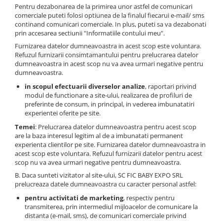
Pentru dezabonarea de la primirea unor astfel de comunicari
comerciale puteti folosi optiunea de la finalul fiecarui e-mail/ sms
continand comunicari comerciale. In plus, puteti sa va dezabonati
prin accesarea sectiunii "Informatiile contului meu".
Furnizarea datelor dumneavoastra in acest scop este voluntara.
Refuzul furnizarii consimtamantului pentru prelucrarea datelor
dumneavoastra in acest scop nu va avea urmari negative pentru
dumneavoastra.
in scopul efectuarii diverselor analize
, raportari privind
modul de functionare a site-ului, realizarea de profiluri de
preferinte de consum, in principal, in vederea imbunatatiri
experientei oferite pe site.
Temei
: Prelucrarea datelor dumneavoastra pentru acest scop
are la baza interesul legitim al de a imbunatati permanent
experienta clientilor pe site. Furnizarea datelor dumneavoastra in
acest scop este voluntara. Refuzul furnizarii datelor pentru acest
scop nu va avea urmari negative pentru dumneavoastra.
B. Daca sunteti vizitator al site-ului, SC FIC BABY EXPO SRL
prelucreaza datele dumneavoastra cu caracter personal astfel:
pentru activitati de marketing
, respectiv pentru
transmiterea, prin intermediul mijloacelor de comunicare la
distanta (e-mail, sms), de comunicari comerciale privind