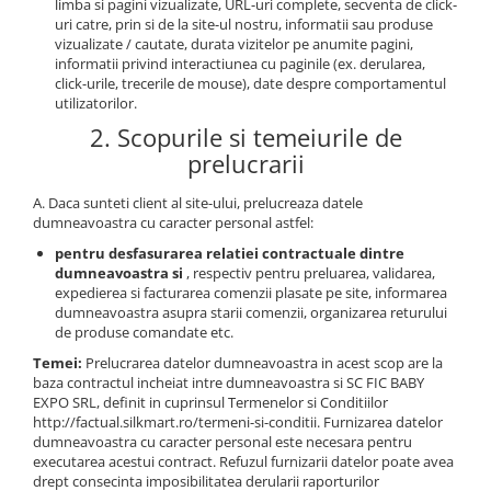
limba si pagini vizualizate, URL-uri complete, secventa de click-
uri catre, prin si de la site-ul nostru, informatii sau produse
vizualizate / cautate, durata vizitelor pe anumite pagini,
informatii privind interactiunea cu paginile (ex. derularea,
click-urile, trecerile de mouse), date despre comportamentul
utilizatorilor.
2. Scopurile si temeiurile de
prelucrarii
A. Daca sunteti client al site-ului, prelucreaza datele
dumneavoastra cu caracter personal astfel:
pentru desfasurarea relatiei contractuale dintre
dumneavoastra si
, respectiv pentru preluarea, validarea,
expedierea si facturarea comenzii plasate pe site, informarea
dumneavoastra asupra starii comenzii, organizarea returului
de produse comandate etc.
Temei:
Prelucrarea datelor dumneavoastra in acest scop are la
baza contractul incheiat intre dumneavoastra si SC FIC BABY
EXPO SRL, definit in cuprinsul Termenelor si Conditiilor
http://factual.silkmart.ro/termeni-si-conditii. Furnizarea datelor
dumneavoastra cu caracter personal este necesara pentru
executarea acestui contract. Refuzul furnizarii datelor poate avea
drept consecinta imposibilitatea derularii raporturilor