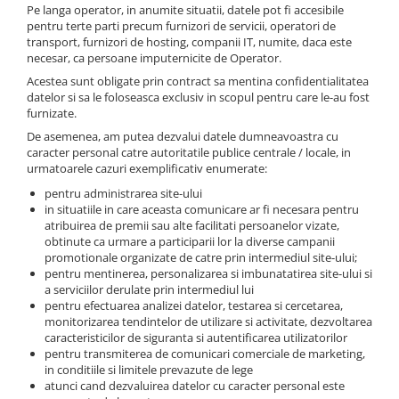
Pe langa operator, in anumite situatii, datele pot fi accesibile
pentru terte parti precum furnizori de servicii, operatori de
transport, furnizori de hosting, companii IT, numite, daca este
necesar, ca persoane imputernicite de Operator.
Acestea sunt obligate prin contract sa mentina confidentialitatea
datelor si sa le foloseasca exclusiv in scopul pentru care le-au fost
furnizate.
De asemenea, am putea dezvalui datele dumneavoastra cu
caracter personal catre autoritatile publice centrale / locale, in
urmatoarele cazuri exemplificativ enumerate:
pentru administrarea site-ului
in situatiile in care aceasta comunicare ar fi necesara pentru
atribuirea de premii sau alte facilitati persoanelor vizate,
obtinute ca urmare a participarii lor la diverse campanii
promotionale organizate de catre prin intermediul site-ului;
pentru mentinerea, personalizarea si imbunatatirea site-ului si
a serviciilor derulate prin intermediul lui
pentru efectuarea analizei datelor, testarea si cercetarea,
monitorizarea tendintelor de utilizare si activitate, dezvoltarea
caracteristicilor de siguranta si autentificarea utilizatorilor
pentru transmiterea de comunicari comerciale de marketing,
in conditiile si limitele prevazute de lege
atunci cand dezvaluirea datelor cu caracter personal este