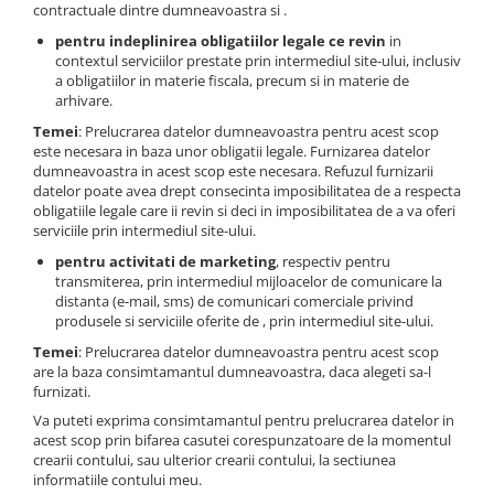
contractuale dintre dumneavoastra si .
pentru indeplinirea obligatiilor legale ce revin
in
contextul serviciilor prestate prin intermediul site-ului, inclusiv
a obligatiilor in materie fiscala, precum si in materie de
arhivare.
Temei
: Prelucrarea datelor dumneavoastra pentru acest scop
este necesara in baza unor obligatii legale. Furnizarea datelor
dumneavoastra in acest scop este necesara. Refuzul furnizarii
datelor poate avea drept consecinta imposibilitatea de a respecta
obligatiile legale care ii revin si deci in imposibilitatea de a va oferi
serviciile prin intermediul site-ului.
pentru activitati de marketing
, respectiv pentru
transmiterea, prin intermediul mijloacelor de comunicare la
distanta (e-mail, sms) de comunicari comerciale privind
produsele si serviciile oferite de , prin intermediul site-ului.
Temei
: Prelucrarea datelor dumneavoastra pentru acest scop
are la baza consimtamantul dumneavoastra, daca alegeti sa-l
furnizati.
Va puteti exprima consimtamantul pentru prelucrarea datelor in
acest scop prin bifarea casutei corespunzatoare de la momentul
crearii contului, sau ulterior crearii contului, la sectiunea
informatiile contului meu.