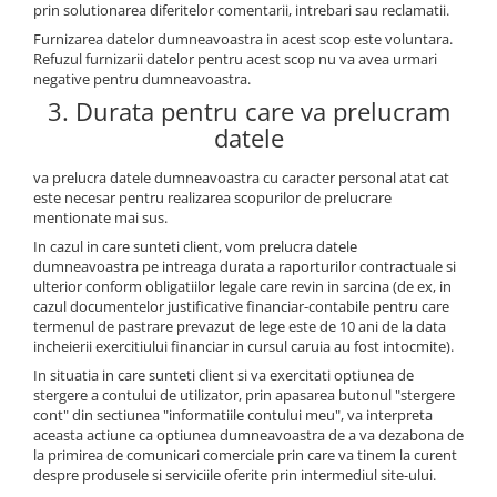
prin solutionarea diferitelor comentarii, intrebari sau reclamatii.
Furnizarea datelor dumneavoastra in acest scop este voluntara.
Refuzul furnizarii datelor pentru acest scop nu va avea urmari
negative pentru dumneavoastra.
3. Durata pentru care va prelucram
datele
va prelucra datele dumneavoastra cu caracter personal atat cat
este necesar pentru realizarea scopurilor de prelucrare
mentionate mai sus.
In cazul in care sunteti client, vom prelucra datele
dumneavoastra pe intreaga durata a raporturilor contractuale si
ulterior conform obligatiilor legale care revin in sarcina (de ex, in
cazul documentelor justificative financiar-contabile pentru care
termenul de pastrare prevazut de lege este de 10 ani de la data
incheierii exercitiului financiar in cursul caruia au fost intocmite).
In situatia in care sunteti client si va exercitati optiunea de
stergere a contului de utilizator, prin apasarea butonul "stergere
cont" din sectiunea "informatiile contului meu", va interpreta
aceasta actiune ca optiunea dumneavoastra de a va dezabona de
la primirea de comunicari comerciale prin care va tinem la curent
despre produsele si serviciile oferite prin intermediul site-ului.