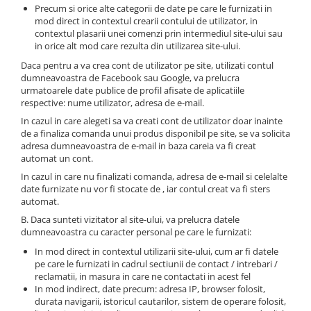
MARIMI BEBELUSI
Patura
Precum si orice alte categorii de date pe care le furnizati in
Patut
Bebe - Cu Gluga
Regurgitare
mod direct in contextul crearii contului de utilizator, in
Patura Bumbac Organic
120x60
Pat Rabatabil
Bebe - Finet
Sezut
contextul plasarii unei comenzi prin intermediul site-ului sau
Patura Forma Ursulet
140x70
in orice alt mod care rezulta din utilizarea site-ului.
Pat Stivuibil
Bebe - Plaja
Somn
Patura Nou Nascuti
Saltele
Scaune
Copii
Daca pentru a va crea cont de utilizator pe site, utilizati contul
Speciala
dumneavoastra de Facebook sau Google, va prelucra
Fasa
Baldachin
Copii - Bumbac
Lemn
Suport
urmatoarele date publice de profil afisate de aplicatiile
Sac de Dormit
Copii - Gluga
respective: nume utilizator, adresa de e-mail.
Mese
Cearsafuri si protectii
Sustinere
Sac de Infasat
Copii - Plaja
In cazul in care alegeti sa va creati cont de utilizator doar inainte
Torticolis
Modulare
de a finaliza comanda unui produs disponibil pe site, se va solicita
Scutec de Infasat
Copii - Plaja cu Gluga
VARSTA
Sortulete
adresa dumneavoastra de e-mail in baza careia va fi creat
Sistem - Vara
Copii - Poncho
automat un cont.
3 Luni
CRESA
Sistem Nou Nascut
Copii - Poncho Plaja
In cazul in care nu finalizati comanda, adresa de e-mail si celelalte
6 Luni
Ghiozdane
Sistem 0-3 Luni
date furnizate nu vor fi stocate de , iar contul creat va fi sters
Cu Capison
1 An
automat.
Ghiozdane Fete
Sistem 3-6 luni
Cu Capison - Bebe
SETURI
B. Daca sunteti vizitator al site-ului, va prelucra datele
Ghiozdane Baieti
Sistem 6-9 Luni
Personalizate
dumneavoastra cu caracter personal pe care le furnizati:
Plapuma si Perna
Saculeti
Sistem Ieftin
Roz
In mod direct in contextul utilizarii site-ului, cum ar fi datele
Set Pilota si Perna
Suport pentru Infasat
pe care le furnizati in cadrul sectiunii de contact / intrebari /
Set Paturica si Perna
reclamatii, in masura in care ne contactati in acest fel
Scutece
In mod indirect, date precum: adresa IP, browser folosit,
Set Cuverturi si Pernute
durata navigarii, istoricul cautarilor, sistem de operare folosit,