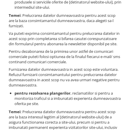
produsele si serviciile oferite de [detinatorul website-ului], prin
intermediul site-ului.
Temei
: Prelucrarea datelor dumneavoastra pentru acest scop
are la baza consimtamantul dumneavoastra, daca alegeti sa-l
furnizati.
Va puteti exprima consimtamantul pentru prelucrarea datelor in
acest scop prin completarea si bifarea casutei corespunzatoare
din formularul pentru abonarea la newsletter disponibil pe site.
Pentru dezabonarea de la primirea unor astfel de comunicari
comerciale puteti folosi optiunea de la finalul fiecarui e-mail/ sms
continand comunicari comerciale.
Furnizarea datelor dumneavoastra in acest scop este voluntara.
Refuzul furnizarii consimtamantului pentru prelucrarea datelor
dumneavoastra in acest scop nu va avea urmari negative pentru
dumneavoastra.
pentru rezolvarea plangerilor
, reclamatiilor si pentru a
monitoriza traficul si a imbunatati experienta dumneavoastra
oferita pe site.
Temei
: Prelucrarea datelor dumneavoastra pentru acest scop
are la baza interesul legitim al [detinatorul website-ului] de a
asigura functionarea corecta a site-ului, precum si pentru a
imbunatati permanent experienta vizitatorilor site-ului, inclusiv