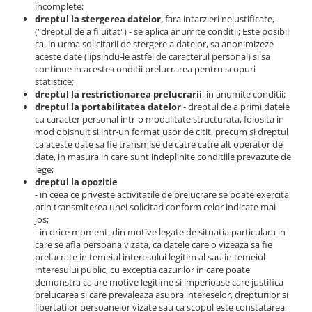
incomplete;
dreptul la stergerea datelor
, fara intarzieri nejustificate,
("dreptul de a fi uitat") - se aplica anumite conditii; Este posibil
ca, in urma solicitarii de stergere a datelor, sa anonimizeze
aceste date (lipsindu-le astfel de caracterul personal) si sa
continue in aceste conditii prelucrarea pentru scopuri
statistice;
dreptul la restrictionarea prelucrarii
, in anumite conditii;
dreptul la portabilitatea datelor
- dreptul de a primi datele
cu caracter personal intr-o modalitate structurata, folosita in
mod obisnuit si intr-un format usor de citit, precum si dreptul
ca aceste date sa fie transmise de catre catre alt operator de
date, in masura in care sunt indeplinite conditiile prevazute de
lege;
dreptul la opozitie
- in ceea ce priveste activitatile de prelucrare se poate exercita
prin transmiterea unei solicitari conform celor indicate mai
jos;
- in orice moment, din motive legate de situatia particulara in
care se afla persoana vizata, ca datele care o vizeaza sa fie
prelucrate in temeiul interesului legitim al sau in temeiul
interesului public, cu exceptia cazurilor in care poate
demonstra ca are motive legitime si imperioase care justifica
prelucarea si care prevaleaza asupra intereselor, drepturilor si
libertatilor persoanelor vizate sau ca scopul este constatarea,