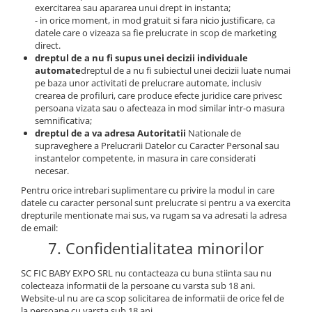
exercitarea sau apararea unui drept in instanta;
- in orice moment, in mod gratuit si fara nicio justificare, ca
datele care o vizeaza sa fie prelucrate in scop de marketing
direct.
dreptul de a nu fi supus unei decizii individuale
automate
dreptul de a nu fi subiectul unei decizii luate numai
pe baza unor activitati de prelucrare automate, inclusiv
crearea de profiluri, care produce efecte juridice care privesc
persoana vizata sau o afecteaza in mod similar intr-o masura
semnificativa;
dreptul de a va adresa Autoritatii
Nationale de
supraveghere a Prelucrarii Datelor cu Caracter Personal sau
instantelor competente, in masura in care considerati
necesar.
Pentru orice intrebari suplimentare cu privire la modul in care
datele cu caracter personal sunt prelucrate si pentru a va exercita
drepturile mentionate mai sus, va rugam sa va adresati la adresa
de email:
7. Confidentialitatea minorilor
SC FIC BABY EXPO SRL nu contacteaza cu buna stiinta sau nu
colecteaza informatii de la persoane cu varsta sub 18 ani.
Website-ul nu are ca scop solicitarea de informatii de orice fel de
la persoane cu varsta sub 18 ani.