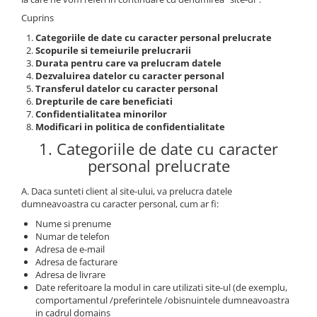
Minky
Fete
Set cu Lenjerie
De Dormit
Decorative
PERSONALIZATE - BEBELUSI
Mare
Copii - 10 ani
Panza
Cuprins
Nou Nascut
La Comanda
De Leganat
Elefant
PERSONALIZATE - NOU NASCUTI
Copii - 12 ani
Personalizati
Categoriile de date cu caracter personal prelucrate
Plusata
Personalizate
De Stat pe Burta
Ergonomica
PRIMUL CRACIUN
Copii - Bumbac
Bumbac
Scopurile si temeiurile prelucrarii
Port Bebe
SETURI
Decorative
Fata de Perna
SET
Durata pentru care va prelucram datele
Copii - Bumbac Organic
Prosoape Personalizate
Pufoasa
Elefant
Dezvaluirea datelor cu caracter personal
Set
Gradinita
SET - BAIAT
Cu Gluga
Transferul datelor cu caracter personal
Pernute
Scoica Auto
Forma Luna
Set 2 Piese Universale
Hipoalergenica
SET - FATA
Drepturile de care beneficiati
Cu Gluga - Bumbac
Scaune
Somn
Forma Norisor
Confidentialitatea minorilor
Set 3 Piese 120x60 cm
Personalizate
VARSTA
Cu Gluga - Pufos
Modificari in politica de confidentialitate
Lenjerie Pat
Subtire
Forma Picatura
Set 3 Piese 140x70 cm
Podea
NOU NASCUT
Fetite
1. Categoriile de date cu caracter
Velvet
Forma Steluta
Stivuibil
Set 5 Piese
Protectie Pat
NOU NASCUT - FATA
Personalizate
personal prelucrate
MATERIAL
Formarea Capului
Seturi
Seturi Complete
Sa Nu Transpire
NOU NASCUT - BAIAT
Plaja
Impotriva Plagiocefaliei
Cearceaf
Bumbac
Seturi Patut Cosulet si Landou
Set Pilota si Perna
A. Daca sunteti client al site-ului, va prelucra datele
3 LUNI
Poncho
Modelare Cap
dumneavoastra cu caracter personal, cum ar fi:
Bumbac Organic
MARIMI COPII
Sezut
Cearceaf Impermeabil
6 LUNI
Roz
Patut
Nume si prenume
Muselina Certificata COTS
Pat Stivuibil
90x50
1 AN
Roz Pufos
Numar de telefon
Personalizata
CULORI
Paturi
60x120
Trusou botez
Adresa de e-mail
Tip Prosop
Plata
Adresa de facturare
Alba
70x140
Stivuibile
Prosoape
Adresa de livrare
Perna Pozitionare Bebe
Roz
90X200
Rabatabile
Date referitoare la modul in care utilizati site-ul (de exemplu,
Bebe
Pozitionare
comportamentul /preferintele /obisnuintele dumneavoastra
Sisteme Infasare
120X200
Saltele
Bebe - Bumbac
in cadrul domains
Protectie Patut