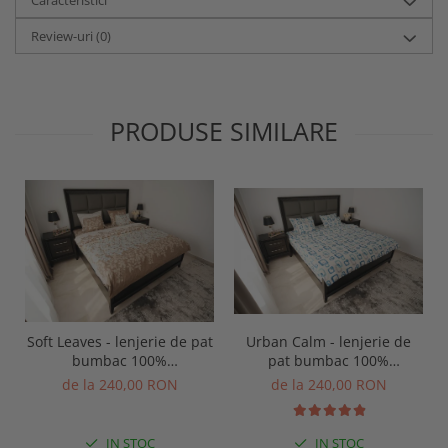
Caracteristici
Review-uri
(0)
PRODUSE SIMILARE
Urban Calm - lenjerie de
Soft Leaves - lenjerie de pat
pat bumbac 100%
bumbac 100%
personalizabila pe
personalizabila pe
de la 240,00 RON
de la 240,00 RON
dimensiuni
dimensiuni
IN STOC
IN STOC