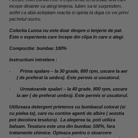
incepe dinainte sa atingi lenjeria. Iubim sa te surprindem, 
astfel ca abia asteptam reactia si opinia ta dupa ce vei primi 
pachetul nostru.
Colectia Lunoa nu este doar despre o lenjerie de pat. 
Este o experienta care începe din clipa în care o alegi.
Compozitie: bumbac 100%
Instructiuni intretiere :
-
Prima spalare – la 30 grade, 800 rpm, uscare la aer 
( de preferat la umbra). Este permis si uscatorul.
-
Urmatoarele spalari – la 40 grade, 800 rpm, uscare 
la aer ( de preferat umbra). Este permis si uscatorul.
Utilizeaza detergent prietenos cu bumbacul colorat (si 
cu pielea ta), care nu contine agenti de albire ( acestia 
pot decolora tesatura).  La alegerea ta, poti utiliza 
balsam. Tesatura este una din bumbac 100%, fara 
tratamente chimice. Opteaza pentru o stoarcere 