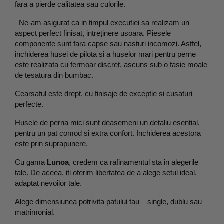
fara a pierde calitatea sau culorile.
  Ne-am asigurat ca in timpul executiei sa realizam un 
aspect perfect finisat, intreținere usoara. Piesele 
componente sunt fara capse sau nasturi incomozi. Astfel, 
inchiderea husei de pilota si a huselor mari pentru perne 
este realizata cu fermoar discret, ascuns sub o fasie moale 
de tesatura din bumbac.
Cearsaful este drept, cu finisaje de exceptie si cusaturi 
perfecte.
Husele de perna mici sunt deasemeni un detaliu esential, 
pentru un pat comod si extra confort. Inchiderea acestora 
este prin suprapunere.
Cu gama 
Lunoa
, credem ca rafinamentul sta in alegerile 
tale. De aceea, iti oferim libertatea de a alege setul ideal, 
adaptat nevoilor tale.
Alege dimensiunea potrivita patului tau – single, dublu sau 
matrimonial.