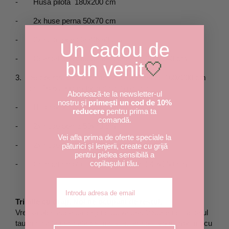
-
Husa pilota  180x200 cm
-
2x huse perna 50x70 cm
-
2x huse pernuta 40x50 cm
Un cadou de
-
Cearsaf drept cu dimensiunea de 200x240 cm
bun venit
🤍
3.
Set pentru pat matrimonial, cu saltea de 160x200 cm 
sau 180x200 cm format din 6 piese :
Abonează-te la newsletter-ul
nostru și
primești un cod de 10%
-
Husa pilota 200x220 cm
reducere
pentru prima ta
comandă.
-
2x huse perna 50x70 cm
Vei afla prima de oferte speciale la
-
2x huse pernuta 40x50 cm
păturici și lenjerii, create cu grijă
pentru pielea sensibilă a
copilașului tău.
-
Cearsaf drept cu dimensiunea de 240x260 cm
Adresa de email
Trimite cu drag. Noi ne ocupam de restul.
Vrei sa oferi aceasta lenjerie cuiva drag? Scrie-ne mesajul 
tau in caseta dedicata de mai sus, iar noi il vom imprima cu 