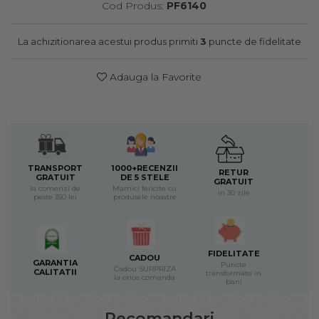
Cod Produs:
PF6140
La achizitionarea acestui produs primiti
3
puncte de fidelitate
Adauga la Favorite
TRANSPORT
1000+RECENZII
RETUR
GRATUIT
DE 5 STELE
GRATUIT
la comenzi de
Mamici fericite cu
in 30 zile
peste 350 lei
produsele noastre
FIDELITATE
CADOU
GARANTIA
Puncte
Cadou SURPRIZA
CALITATII
transformate in
la orice comanda
bani
Recomandari