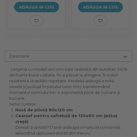
ADAUGA IN COS
ADAUGA IN COS
Descriere
Lenjeria cu model unicorni este realizată din bumbac 100%
de foarte bună calitate, fin și plăcut la atingere, în culori
rezistente la spălări repetate. Modelul adaugă o notă
veselă și jucăușă în pătuțul celor mici, transformând
momentul somnului într-o experiență plină de culoare și
bucurie.
Setul conține:
Husă de pilotă 80x120 cm
Cearșaf pentru salteluță de 120x60 cm (pătuț
creșă)
Dorești și pilotă? O poți adăuga simplu la comandă,
selectând opțiunea dorită din meniu.