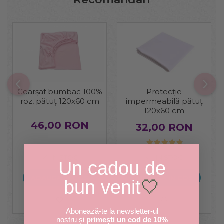
Cearșaf bumbac 100%
Protecție
roz, pătuț 120x60 cm
impermeabilă pătuț
120x60 cm
46,00 RON
32,00 RON
IN STOC
IN STOC
Un cadou de
ADAUGA IN COS
ADAUGA IN COS
bun venit
🤍
Abonează-te la newsletter-ul
nostru și
primești un cod de 10%