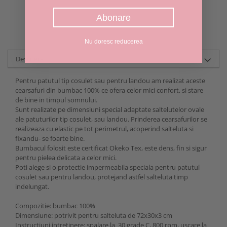
Abonare
Nu doresc reducerea
Descriere
Pentru patutul tip cosulet sau pentru landou am realizat aceste
cearsafuri din bumbac 100% ce ofera celor mici confort, si stare
de bine in timpul somnului.
Sunt realizate pe dimensiuni special adaptate saltelutelor ovale
ale patuturilor tip cosulet, sau landou. Prinderea cearsafurilor se
realizeaza cu elastic pe tot perimetrul, acoperind salteluta si
fixandu- se foarte bine.
Bumbacul folosit este certificat Okeko Tex, este dens, fin si sigur
pentru pielea delicata a celor mici.
Poti alege si o protectie impermeabila speciala pentru patutul
cosulet sau pentru landou, protejand astfel salteluta timp
indelungat.
Compozitie: bumbac 100%
Dimensiune: potrivit pentru salteluta de 72x30x3 cm
Instructiuni intretinere: spalare la 30 grade C, 800 rpm, uscare la