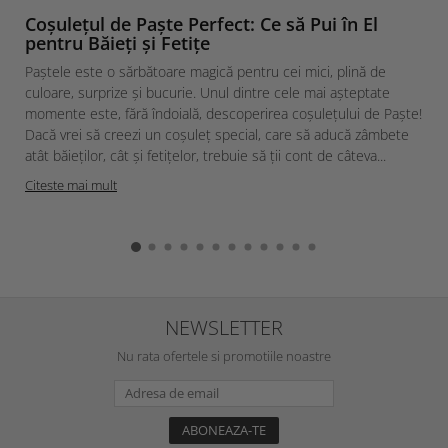
Coșulețul de Paște Perfect: Ce să Pui în El
pentru Băieți și Fetițe
Paștele este o sărbătoare magică pentru cei mici, plină de
culoare, surprize și bucurie. Unul dintre cele mai așteptate
momente este, fără îndoială, descoperirea coșulețului de Paște!
Dacă vrei să creezi un coșuleț special, care să aducă zâmbete
atât băieților, cât și fetițelor, trebuie să ții cont de câteva...
Citeste mai mult
NEWSLETTER
Nu rata ofertele si promotiile noastre