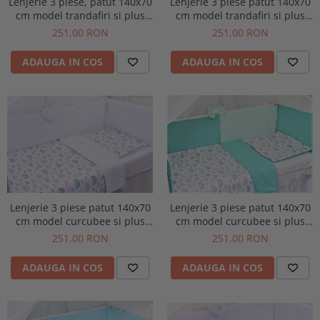
Lenjerie 3 piese, patut 140x70
Lenjerie 3 piese patut 140x70
cm model trandafiri si plus
cm model trandafiri si plus
minky roz pal
minky verde menta
251,00 RON
251,00 RON
ADAUGA IN COS
ADAUGA IN COS
Lenjerie 3 piese patut 140x70
Lenjerie 3 piese patut 140x70
cm model curcubee si plus
cm model curcubee si plus
minky alb
turquoise
251,00 RON
251,00 RON
ADAUGA IN COS
ADAUGA IN COS