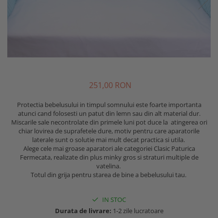
Minky
Fete
Set cu Lenjerie
De Dormit
Decorative
PERSONALIZATE - BEBELUSI
Mare
Copii - 10 ani
Panza
Nou Nascut
La Comanda
De Leganat
Elefant
PERSONALIZATE - NOU NASCUTI
Copii - 12 ani
Personalizati
Plusata
Personalizate
De Stat pe Burta
Ergonomica
PRIMUL CRACIUN
Copii - Bumbac
Bumbac
Port Bebe
SETURI
Decorative
Fata de Perna
SET
Copii - Bumbac Organic
Prosoape Personalizate
Pufoasa
Elefant
Set
Gradinita
SET - BAIAT
Cu Gluga
Pernute
Scoica Auto
Forma Luna
Set 2 Piese Universale
Hipoalergenica
SET - FATA
Cu Gluga - Bumbac
Scaune
Somn
Forma Norisor
Set 3 Piese 120x60 cm
Personalizate
VARSTA
251,00 RON
Cu Gluga - Pufos
Lenjerie Pat
Subtire
Forma Picatura
Set 3 Piese 140x70 cm
Podea
NOU NASCUT
Fetite
Velvet
Forma Steluta
Stivuibil
Protectia bebelusului in timpul somnului este foarte importanta
Set 5 Piese
Protectie Pat
NOU NASCUT - FATA
Personalizate
atunci cand folosesti un patut din lemn sau din alt material dur.
MATERIAL
Formarea Capului
Seturi
Seturi Complete
Sa Nu Transpire
NOU NASCUT - BAIAT
Miscarile sale necontrolate din primele luni pot duce la atingerea ori
Plaja
Impotriva Plagiocefaliei
Cearceaf
Bumbac
Seturi Patut Cosulet si Landou
Set Pilota si Perna
chiar lovirea de suprafetele dure, motiv pentru care aparatorile
3 LUNI
Poncho
laterale sunt o solutie mai mult decat practica si utila.
Modelare Cap
Bumbac Organic
MARIMI COPII
Sezut
Cearceaf Impermeabil
6 LUNI
Roz
Alege cele mai groase aparatori ale categoriei Clasic Paturica
Patut
Muselina Certificata COTS
Fermecata, realizate din plus minky gros si straturi multiple de
Pat Stivuibil
90x50
1 AN
Roz Pufos
Personalizata
vatelina.
CULORI
Paturi
60x120
Trusou botez
Tip Prosop
Totul din grija pentru starea de bine a bebelusului tau.
Plata
Alba
70x140
Stivuibile
Prosoape
Perna Pozitionare Bebe
Roz
90X200
Rabatabile
IN STOC
Bebe
Pozitionare
Sisteme Infasare
120X200
Saltele
Durata de livrare:
1-2 zile lucratoare
Bebe - Bumbac
Protectie Patut