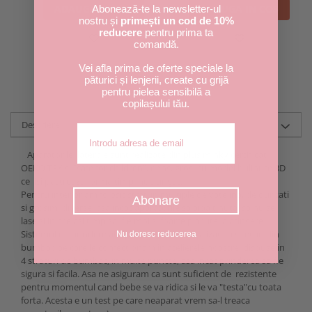
ADAUGA IN COS
ADAUGA IN COS
Abonează-te la newsletter-ul
nostru și
primești un cod de 10%
reducere
pentru prima ta
comandă.
Vei afla prima de oferte speciale la
păturici și lenjerii, create cu grijă
pentru pielea sensibilă a
copilașului tău.
Descriere
Adresa de email
Aparatorile laterale sunt realizate din plus minky certificat
OEKO TEX si "safe for children", dens, gros, cu model bulinute 3D
ce isi pastreaza forma timp indelungat.
Pentru interior am folosit straturi multiple de vatelina, de duritati
Abonare
si grosimi diverse, asa incat aparatorile sa aiba tinuta, sa nu se
lase si in acelasi timp sa fie moi si foarte placute la atingere.
Sistemul de prindere al aparatorilor este realizat cu sireturi din
Nu doresc reducerea
bumbac pe care le confectionam in atelierele noastre, dispuse in
4 straturi de bumbac, in multe puncte, asa incat prinderea sa fie
sigura si facila. Asa ne asiguram ca sunt suficient de rezistente
pentru momentul cand bebe se va ridica si le va "testa"cu toata
forta. Acesta e un test pe care neaparat vrem sa-l treaca