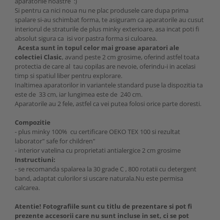
aparatorile noastre :)
Si pentru ca nici noua nu ne plac produsele care dupa prima
spalare si-au schimbat forma, te asiguram ca aparatorile au cusut
interiorul de straturile de plus minky exterioare, asa incat poti fi
absolut sigura ca isi vor pastra forma si culoarea.
Acesta sunt in topul celor mai groase aparatori ale
colectiei Clasic
, avand peste 2 cm grosime, oferind astfel toata
protectia de care al tau copilas are nevoie, oferindu-i in acelasi
timp si spatiul liber pentru explorare.
Inaltimea aparatorilor in variantele standard puse la dispozitia ta
este de 33 cm, iar lungimea este de 240 cm.
Aparatorile au 2 fele, astfel ca vei putea folosi orice parte doresti.
Compozitie
- plus minky 100% cu certificare OEKO TEX 100 si rezultat
laborator" safe for children"
- interior vatelina cu proprietati antialergice 2 cm grosime
Instructiuni:
- se recomanda spalarea la 30 grade C , 800 rotatii cu detergent
band, adaptat culorilor si uscare naturala.Nu este permisa
calcarea.
Atentie! Fotografiile sunt cu titlu de prezentare si pot fi
prezente accesorii care nu sunt incluse in set, ci se pot