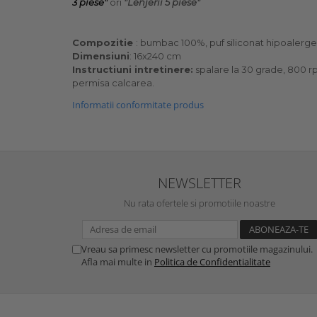
3 piese"
ori
"Lenjerii 5 piese"
Compozitie
: bumbac 100%, puf siliconat hipoalerg
Dimensiuni
: 16x240 cm
Instructiuni intretinere:
spalare la 30 grade, 800 rp
permisa calcarea.
Informatii conformitate produs
NEWSLETTER
Nu rata ofertele si promotiile noastre
Vreau sa primesc newsletter cu promotiile magazinului.
Afla mai multe in
Politica de Confidentialitate