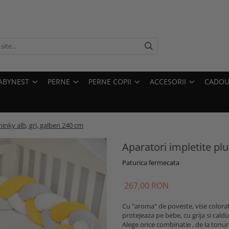
ABYNEST
PERNE
PERNE COPII
ACCESORII
CADOU
minky alb, gri, galben 240 cm
Aparatori impletite pl
Paturica fermecata
267,00 RON
Cu "aroma" de poveste, vise colorate
protejeaza pe bebe, cu grija si cald
Alege orice combinatie , de la tonuri