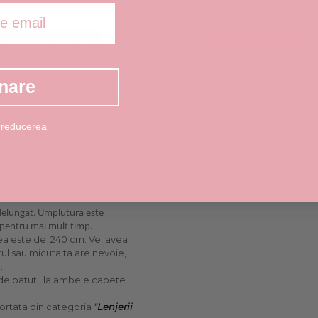
IN STOC
IN STOC
ADAUGA IN COS
ADAUGA IN COS
nare
 reducerea
ertificat OEKO TEX si "safe for
in preajma celei mai delicata pieli,
ndelungat. Umplutura este
l pentru mai mult timp.
mea este de 240 cm. Vei avea
tul sau micuta ta are nevoie,
.
e de patut , la ambele capete.
sortata din categoria
"
Lenjerii