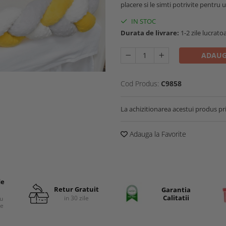
placere si le simti potrivite pentru 
IN STOC
Durata de livrare:
1-2 zile lucrato
ADAUG
Cod Produs:
C9858
La achizitionarea acestui produs pr
Adauga la Favorite
de
Retur Gratuit
Garantia
Calitatii
in 30 zile
cu
re