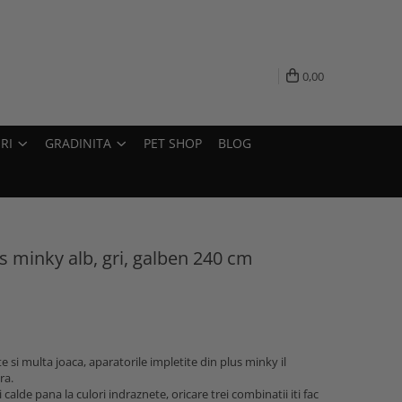
0,00
RI
GRADINITA
PET SHOP
BLOG
us minky alb, gri, galben 240 cm
 si multa joaca, aparatorile impletite din plus minky il
ura.
 calde pana la culori indraznete, oricare trei combinatii iti fac