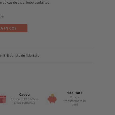
un culcus de vis al bebelusului tau.
are
A IN COS
imiti
8
puncte de fidelitate
Fidelitate
Cadou
Puncte
Cadou SURPRIZA la
transformate in
orice comanda
bani