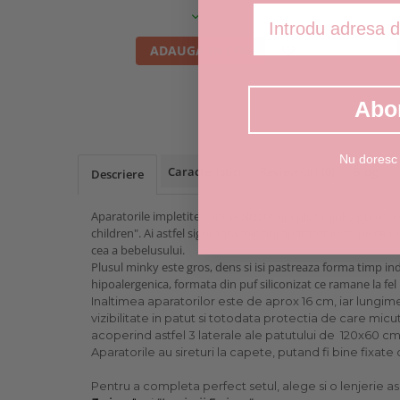
Adresa de email
IN STOC
ADAUGA IN COS
Abo
Nu doresc
Caracteristici
Review-uri
(0)
Blog
Descriere
Aparatorile impletite sunt realizate din plus minky pufos, c
children". Ai astfel siguranta folosirii aparatorilor si pe cea/
cea a bebelusului.
Plusul minky este gros, dens si isi pastreaza forma timp i
hipoalergenica, formata din puf siliconizat ce ramane la fe
Inaltimea aparatorilor este de aprox 16 cm, iar lungi
vizibilitate in patut si totodata protectia de care micu
acoperind astfel 3 laterale ale patutului de 120x60 cm
Aparatorile au sireturi la capete, putand fi bine fixat
Pentru a completa perfect setul, alege si o lenjerie a