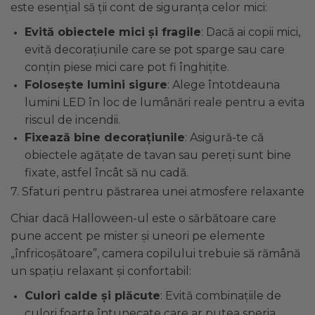
este esențial să ții cont de siguranța celor mici:
Evită obiectele mici și fragile
: Dacă ai copii mici,
evită decorațiunile care se pot sparge sau care
conțin piese mici care pot fi înghițite.
Folosește lumini sigure
: Alege întotdeauna
lumini LED în loc de lumânări reale pentru a evita
riscul de incendii.
Fixează bine decorațiunile
: Asigură-te că
obiectele agățate de tavan sau pereți sunt bine
fixate, astfel încât să nu cadă.
7. Sfaturi pentru păstrarea unei atmosfere relaxante
Chiar dacă Halloween-ul este o sărbătoare care
pune accent pe mister și uneori pe elemente
„înfricoșătoare”, camera copilului trebuie să rămână
un spațiu relaxant și confortabil:
Culori calde și plăcute
: Evită combinațiile de
culori foarte întunecate care ar putea speria