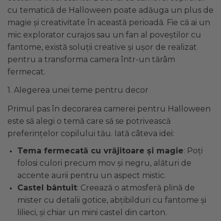
Pat Rabatabil
Patura Forma Ursulet
140x70
Somn
Bebe - Plaja
cu tematică de Halloween poate adăuga un plus de
Pat Stivuibil
Patura Nou Nascuti
Saltele
Speciala
Copii
magie și creativitate în această perioadă. Fie că ai un
Scaune
Fasa
Suport
Baldachin
Copii - Bumbac
mic explorator curajos sau un fan al poveștilor cu
Sac de Dormit
Lemn
Sustinere
Copii - Gluga
Cearsafuri si protectii
fantome, există soluții creative și ușor de realizat
Sac de Infasat
Mese
Torticolis
Copii - Plaja
pentru a transforma camera într-un tărâm
Scutec de Infasat
VARSTA
Copii - Plaja cu Gluga
Modulare
fermecat.
Sistem - Vara
Copii - Poncho
Sortulete
3 Luni
Sistem Nou Nascut
1. Alegerea unei teme pentru decor
Copii - Poncho Plaja
6 Luni
CRESA
Sistem 0-3 Luni
Cu Capison
1 An
Primul pas în decorarea camerei pentru Halloween
Ghiozdane
Sistem 3-6 luni
Cu Capison - Bebe
SETURI
este să alegi o temă care să se potrivească
Ghiozdane Fete
Sistem 6-9 Luni
Personalizate
Plapuma si Perna
preferințelor copilului tău. Iată câteva idei:
Ghiozdane Baieti
Sistem Ieftin
Roz
Set Pilota si Perna
Saculeti
Suport pentru Infasat
Tema fermecată cu vrăjitoare și magie
: Poți
Set Paturica si Perna
Scutece
folosi culori precum mov și negru, alături de
Set Cuverturi si Pernute
accente aurii pentru un aspect mistic.
Castel bântuit
: Creează o atmosferă plină de
mister cu detalii gotice, abțibilduri cu fantome și
lilieci, și chiar un mini castel din carton.