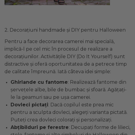
2. Decorațiuni handmade și DIY pentru Halloween
Pentru a face decorarea camerei mai specială,
implică-l pe cel mic în procesul de realizare a
decorațiunilor. Activitățile DIY (Do It Yourself) sunt
distractive și oferă oportunitatea de a petrece timp
de calitate împreună. Iată câteva idei simple:
Ghirlande cu fantome
: Realizează fantome din
șervețele albe, bile de bumbac și sfoară. Agățați-
le la geamuri sau pe ușa camerei.
Dovleci pictați
: Dacă copilul este prea mic
pentru a sculpta dovleci, alegeți varianta pictată.
Puteți crea dovleci colorați și personalizați.
Abțibilduri pe ferestre
: Decupați forme de lilieci,
stele, fantome și alte simboluri de Halloween din