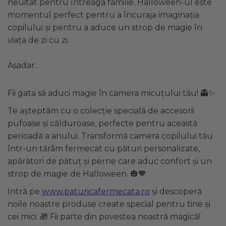
neuitat pentru întreaga familie. Halloween-ul este
momentul perfect pentru a încuraja imaginația
copilului și pentru a aduce un strop de magie în
viața de zi cu zi.
Asadar..
Fii gata să aduci magie în camera micuțului tău! 👻✨
Te așteptăm cu o colecție specială de accesorii
pufoase și călduroase, perfecte pentru această
perioadă a anului. Transformă camera copilului tău
într-un tărâm fermecat cu pături personalizate,
apărători de pătuț și perne care aduc confort și un
strop de magie de Halloween. 🎃🧡
Intră pe
www.paturicafermecata.ro
și descoperă
noile noastre produse create special pentru tine și
cei mici. 🎁 Fii parte din povestea noastră magică!