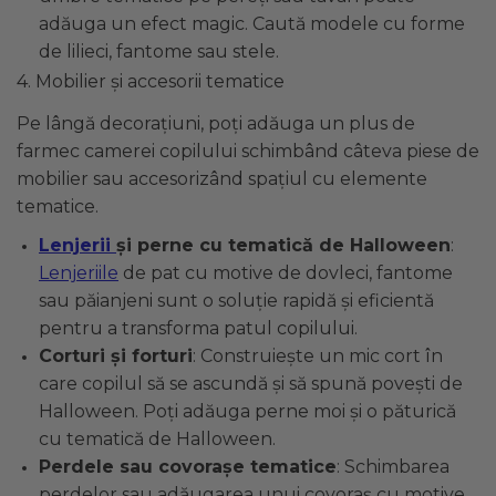
adăuga un efect magic. Caută modele cu forme
de lilieci, fantome sau stele.
4. Mobilier și accesorii tematice
Pe lângă decorațiuni, poți adăuga un plus de
farmec camerei copilului schimbând câteva piese de
mobilier sau accesorizând spațiul cu elemente
tematice.
Lenjerii
și perne cu tematică de Halloween
:
Lenjeriile
de pat cu motive de dovleci, fantome
sau păianjeni sunt o soluție rapidă și eficientă
pentru a transforma patul copilului.
Corturi și forturi
: Construiește un mic cort în
care copilul să se ascundă și să spună povești de
Halloween. Poți adăuga perne moi și o păturică
cu tematică de Halloween.
Perdele sau covorașe tematice
: Schimbarea
perdelor sau adăugarea unui covoraș cu motive