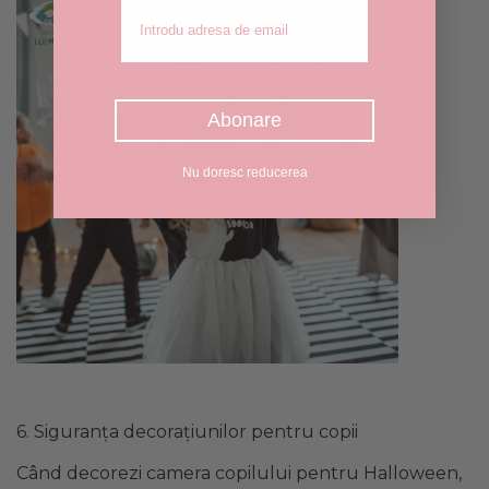
Adresa de email
Abonare
Nu doresc reducerea
6. Siguranța decorațiunilor pentru copii
Când decorezi camera copilului pentru Halloween,