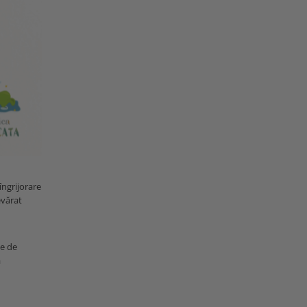
îngrijorare
evărat
te de
ă