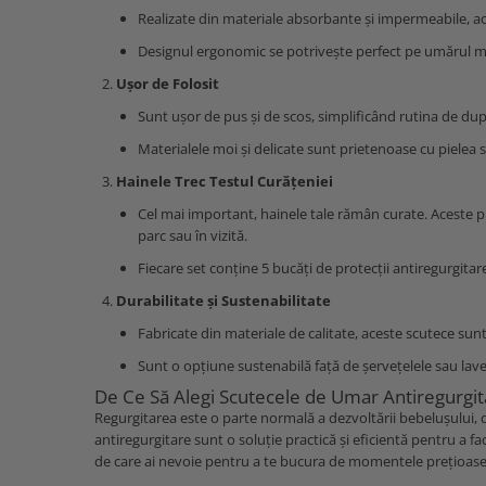
Realizate din materiale absorbante și impermeabile, a
Designul ergonomic se potrivește perfect pe umărul ma
Ușor de Folosit
Sunt ușor de pus și de scos, simplificând rutina de dup
Materialele moi și delicate sunt prietenoase cu pielea s
Hainele Trec Testul Curățeniei
Cel mai important, hainele tale rămân curate. Aceste pro
parc sau în vizită.
Fiecare set conține 5 bucăți de protecții antiregurgitar
Durabilitate și Sustenabilitate
Fabricate din materiale de calitate, aceste scutece sunt 
Sunt o opțiune sustenabilă față de șervețelele sau lav
De Ce Să Alegi Scutecele de Umar Antiregurgit
Regurgitarea este o parte normală a dezvoltării bebelușului, 
antiregurgitare sunt o soluție practică și eficientă pentru a fa
de care ai nevoie pentru a te bucura de momentele prețioase