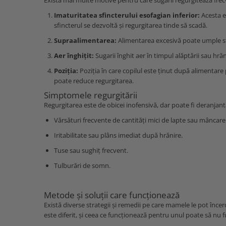
Există mai multe motive pentru care sugarii regurgitează frec
Imaturitatea sfincterului esofagian inferior:
Acesta e
sfincterul se dezvoltă și regurgitarea tinde să scadă.
Supraalimentarea:
Alimentarea excesivă poate umple st
Aer înghițit:
Sugarii înghit aer în timpul alăptării sau hră
Poziția:
Poziția în care copilul este ținut după alimentare
poate reduce regurgitarea.
Simptomele regurgitării
Regurgitarea este de obicei inofensivă, dar poate fi deranjan
Vărsături frecvente de cantități mici de lapte sau mâncare
Iritabilitate sau plâns imediat după hrănire.
Tuse sau sughiț frecvent.
Tulburări de somn.
Metode și soluții care funcționează
Există diverse strategii și remedii pe care mamele le pot încer
este diferit, și ceea ce funcționează pentru unul poate să nu 