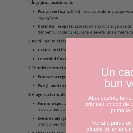
Îngrijirea pozițională:
Poziția verticală:
Menținerea copilului în poziție vert
regurgitării.
Dormitul pe spate:
Este recomandat ca sugarii să doa
dar pentru copiii cu regurgitare severă, unele mame găse
Porții mai mici și mai frecvente:
Hrăniri mai frecvente:
Alimentarea sugarului cu porț
Controlul fluxului:
Dacă folosiți un biberon, alegeți t
Tehnici de eructare (burping):
Un ca
Eructarea regulată:
Eructarea bebelușului la jumătatea
bun v
Poziții pentru eructare:
Țineți copilul în poziție vert
Alegerea formulei potrivite:
Abonează-te la news
Formule speciale:
Pentru sugarii hrăniți cu biberonul
primești un cod de 
medicul pediatru este esențială înainte de a schimba 
prima ta
Evitarea alergenilor:
Uneori, regurgitarea poate fi ca
Vei afla prima de 
medicul pediatru despre formule hipoalergenice poate f
păturici și lenjerii, 