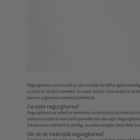
MARIMI BEBELUSI
Patura
Patut
Bebe - Cu Gluga
Regurgitare
Patura Bumbac Organic
120x60
Pat Rabatabil
Bebe - Finet
Sezut
Patura Forma Ursulet
140x70
Pat Stivuibil
Bebe - Plaja
Somn
Patura Nou Nascuti
Saltele
Scaune
Copii
Speciala
Fasa
Baldachin
Copii - Bumbac
Lemn
Suport
Sac de Dormit
Copii - Gluga
Mese
Cearsafuri si protectii
Sustinere
Sac de Infasat
Copii - Plaja
Torticolis
Modulare
Scutec de Infasat
Copii - Plaja cu Gluga
VARSTA
Sortulete
Sistem - Vara
Copii - Poncho
3 Luni
CRESA
Sistem Nou Nascut
Copii - Poncho Plaja
6 Luni
Ghiozdane
Sistem 0-3 Luni
Regurgitarea, cunoscută și sub numele de reflux gastroesofagi
Cu Capison
1 An
și stres în rândul mamelor. În acest articol, vom explora ce es
Ghiozdane Fete
Sistem 3-6 luni
Cu Capison - Bebe
pentru a gestiona această problemă.
SETURI
Ghiozdane Baieti
Sistem 6-9 Luni
Personalizate
Ce este regurgitarea?
Plapuma si Perna
Saculeti
Sistem Ieftin
Roz
Regurgitarea se referă la revenirea conținutului stomacului în
Set Pilota si Perna
Suport pentru Infasat
obicei considerat normal în primele luni de viață. Regurgitare
Set Paturica si Perna
întoarcerea mâncării în esofag, nu este complet dezvoltat la s
Scutece
Set Cuverturi si Pernute
De ce se întâmplă regurgitarea?