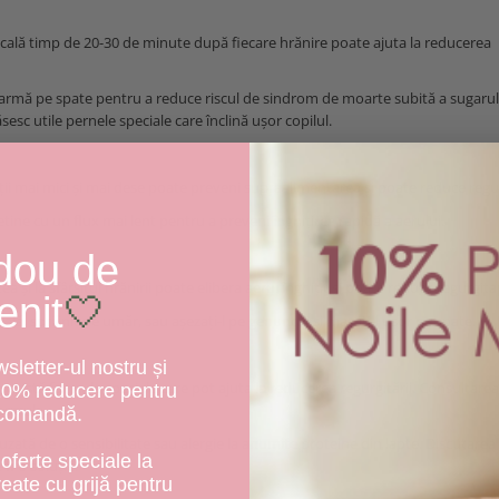
icală timp de 20-30 de minute după fiecare hrănire poate ajuta la reducerea
rmă pe spate pentru a reduce riscul de sindrom de moarte subită a sugarulu
sc utile pernele speciale care înclină ușor copilul.
ii mai mici și mai dese poate preveni supraalimentarea și poate reduce regu
etine cu un flux mai lent pentru a preveni înghițirea rapidă a aerului.
dou de
 și la sfârșitul hrănirii poate elibera aerul înghițit și poate reduce regurgita
enit
🤍
icală, sprijinit pe umăr, sau așezați-l pe genunchi și masați-l ușor pe spate.
letter-ul nostru și
, există formule speciale care pot ajuta la reducerea regurgitării. Consultarea
10% reducere pentru
formula.
 comandă.
uzată de o sensibilitate sau alergie la anumite proteine din lapte. Discutarea
oferte speciale la
i o soluție.
create cu grijă pentru