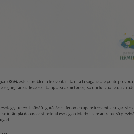
an (RGE), este o problemă frecventă întâlnită la sugari, care poate provoca 
te regurgitarea, de ce se întâmplă, și ce metode și soluții funcționează cu ad
 esofag și, uneori, până în gură. Acest fenomen apare frecvent la sugari și es
a se întâmplă deoarece sfincterul esofagian inferior, care ar trebui să previn
ugari.