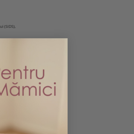
i (SIDS),
rgitarea.
rea.
 cu
 cu