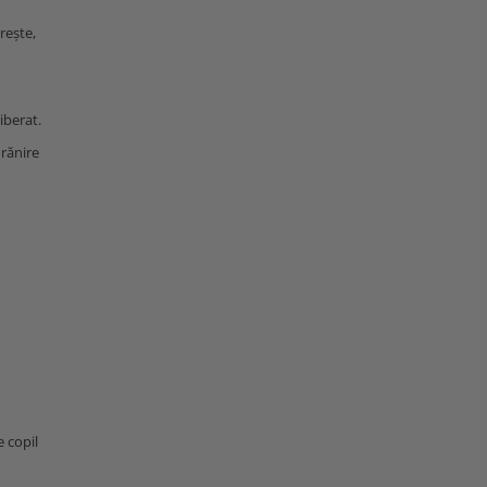
rește,
iberat.
hrănire
e copil