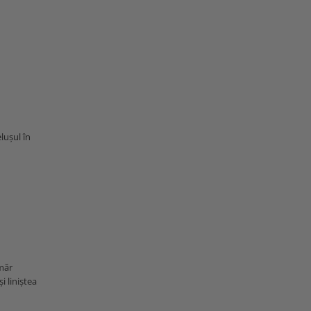
lușul în
măr
i liniștea