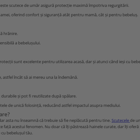
ceste scutece de umăr asigură protecție maximă împotriva regurgitării.
mei, oferind confort și siguranță atât pentru mamă, cât și pentru bebeluș.
ă hrănire.
ensibilă a bebelușului.
tecții sunt excelente pentru utilizarea acasă, dar și atunci când ieși cu bebe
e, astfel încât să ai mereu una la îndemână.
durabile și pot fi reutilizate după spălare.
etele de unică folosință, reducând astfel impactul asupra mediului.
are?
dar asta nu înseamnă că trebuie să fie neplăcută pentru tine.
Scutecele
de u
ce față acestui fenomen. Nu doar că îți păstrează hainele curate, dar îți oferă ș
 cu bebelușul tău.