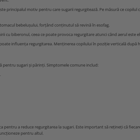
vent:
ste principalul motiv pentru care sugarii regurgitează. Pe măsură ce copilul c
omacul bebelușului, forțând conținutul să revină în esofag.
nirii cu biberonul, ceea ce poate provoca regurgitare atunci când aerul este el
 poate influența regurgitarea. Menținerea copilului în poziție verticală după 
tă pentru sugari și părinți. Simptomele comune includ:
.
ca pentru a reduce regurgitarea la sugari. Este important să rețineți că fiecar
funcționeze pentru altul.