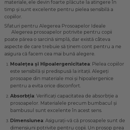
materiale, ele devin foarte plăcute la atingere în
timp și sunt excelente pentru pielea sensibilă a
copiilor.
Sfaturi pentru Alegerea Prosoapelor Ideale
Alegerea prosoapelor potrivite pentru copii
poate părea o sarcină simplă, dar există câteva
aspecte de care trebuie să ținem cont pentru a ne
asigura că facem cea mai bună alegere.
Moalețea și Hipoalergenicitatea
: Pielea copiilor
este sensibilă și predispusă la iritații. Alegeți
prosoape din materiale moi și hipoalergenice
pentru a evita orice disconfort.
Absorbția
: Verificați capacitatea de absorbție a
prosoapelor. Materialele precum bumbacul și
bambusul sunt excelente în acest sens.
Dimensiunea
: Asigurați-vă că prosoapele sunt de
dimensiuni potrivite pentru copii. Un prosop prea