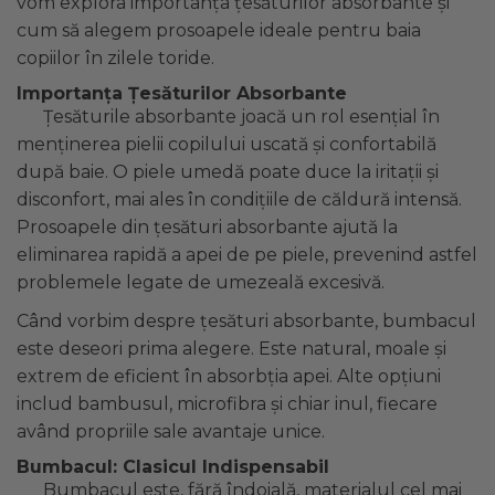
vom explora importanța țesăturilor absorbante și
Pat Rabatabil
Patura Forma Ursulet
140x70
Somn
Bebe - Plaja
Pat Stivuibil
cum să alegem prosoapele ideale pentru baia
Patura Nou Nascuti
Saltele
Speciala
Copii
Scaune
copiilor în zilele toride.
Fasa
Suport
Baldachin
Copii - Bumbac
Sac de Dormit
Lemn
Sustinere
Importanța Țesăturilor Absorbante
Copii - Gluga
Cearsafuri si protectii
Sac de Infasat
Țesăturile absorbante joacă un rol esențial în
Mese
Torticolis
Copii - Plaja
Scutec de Infasat
menținerea pielii copilului uscată și confortabilă
VARSTA
Copii - Plaja cu Gluga
Modulare
Sistem - Vara
după baie. O piele umedă poate duce la iritații și
Copii - Poncho
Sortulete
3 Luni
Sistem Nou Nascut
disconfort, mai ales în condițiile de căldură intensă.
Copii - Poncho Plaja
6 Luni
CRESA
Sistem 0-3 Luni
Prosoapele din țesături absorbante ajută la
Cu Capison
1 An
Ghiozdane
Sistem 3-6 luni
eliminarea rapidă a apei de pe piele, prevenind astfel
Cu Capison - Bebe
SETURI
Ghiozdane Fete
Sistem 6-9 Luni
problemele legate de umezeală excesivă.
Personalizate
Plapuma si Perna
Ghiozdane Baieti
Sistem Ieftin
Roz
Set Pilota si Perna
Când vorbim despre țesături absorbante, bumbacul
Saculeti
Suport pentru Infasat
Set Paturica si Perna
este deseori prima alegere. Este natural, moale și
Scutece
Set Cuverturi si Pernute
extrem de eficient în absorbția apei. Alte opțiuni
includ bambusul, microfibra și chiar inul, fiecare
având propriile sale avantaje unice.
Bumbacul: Clasicul Indispensabil
Bumbacul este, fără îndoială, materialul cel mai