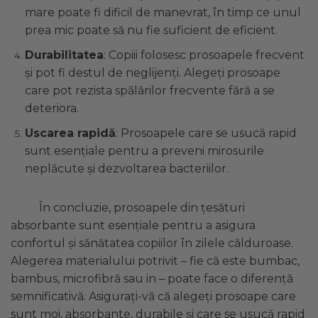
mare poate fi dificil de manevrat, în timp ce unul
prea mic poate să nu fie suficient de eficient.
Durabilitatea
: Copiii folosesc prosoapele frecvent
și pot fi destul de neglijenți. Alegeți prosoape
care pot rezista spălărilor frecvente fără a se
deteriora.
Uscarea rapidă
: Prosoapele care se usucă rapid
sunt esențiale pentru a preveni mirosurile
neplăcute și dezvoltarea bacteriilor.
În concluzie, prosoapele din țesături
absorbante sunt esențiale pentru a asigura
confortul și sănătatea copiilor în zilele călduroase.
Alegerea materialului potrivit – fie că este bumbac,
bambus, microfibră sau in – poate face o diferență
semnificativă. Asigurați-vă că alegeți prosoape care
sunt moi, absorbante, durabile și care se usucă rapid