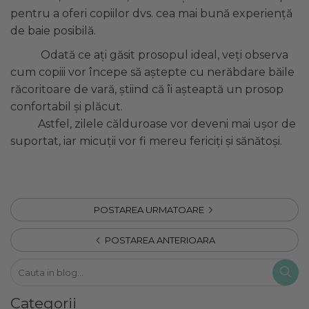
pentru a oferi copiilor dvs. cea mai bună experiență
de baie posibilă.
Odată ce ați găsit prosopul ideal, veți observa
cum copiii vor începe să aștepte cu nerăbdare băile
răcoritoare de vară, știind că îi așteaptă un prosop
confortabil și plăcut.
Astfel, zilele călduroase vor deveni mai ușor de
suportat, iar micuții vor fi mereu fericiți și sănătoși.
POSTAREA URMATOARE
POSTAREA ANTERIOARA
Categorii