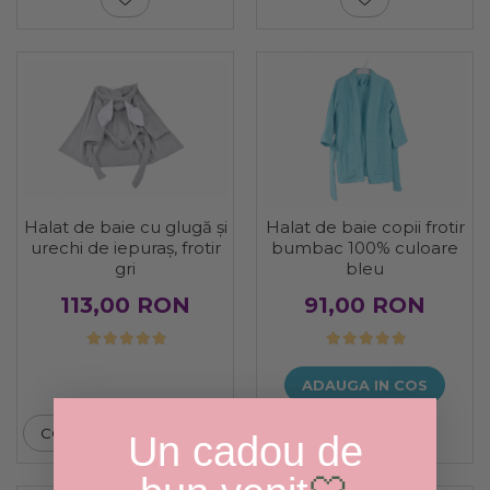
Halat de baie cu glugă și
Halat de baie copii frotir
urechi de iepuraș, frotir
bumbac 100% culoare
gri
bleu
113,00 RON
91,00 RON
ADAUGA IN COS
CONFIGUREAZA
Un cadou de