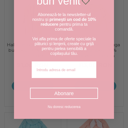
bun venit
🤍
Abonează-te la newsletter-ul
nostru și
primești un cod de 10%
reducere
pentru prima ta
comandă.
Vei afla prima de oferte speciale la
păturici și lenjerii, create cu grijă
Halat de baie copii frotir
Halat de baie cu gluga
pentru pielea sensibilă a
bumbac 100% culoare
frotir bumbac 100%
copilașului tău.
roz pudra
culoare roz pudra
Adresa de email
91,00 RON
113,00 RON
ADAUGA IN COS
ADAUGA IN COS
Abonare
Nu doresc reducerea