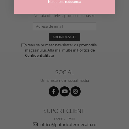
Nu doresc reducerea
NEWSLETTER
Nu rata ofertele si promotiile noastre
Vreau sa primesc newsletter cu promotiile
magazinului. Afla mai multe in
Politica de
Confidentialitate
SOCIAL
Urmareste-ne in social media
SUPORT CLIENTI
09:00 - 17:00
office@paturicafermecata.ro