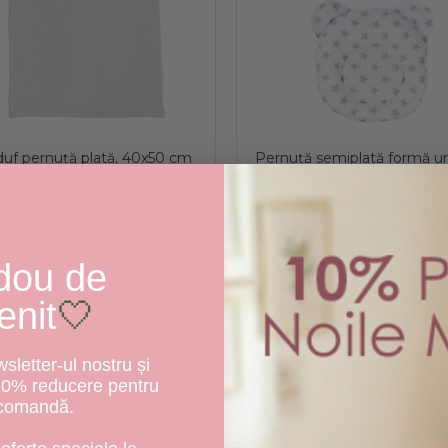
uf pernuță plată, 40x50 cm
Pernuță semiplată formă ur
model Steluțe
17,00 RON
43,00 RON
ADAUGA IN COS
ADAUGA IN COS
dou de
enit
🤍
letter-ul nostru și
10% reducere pentru
 comandă.