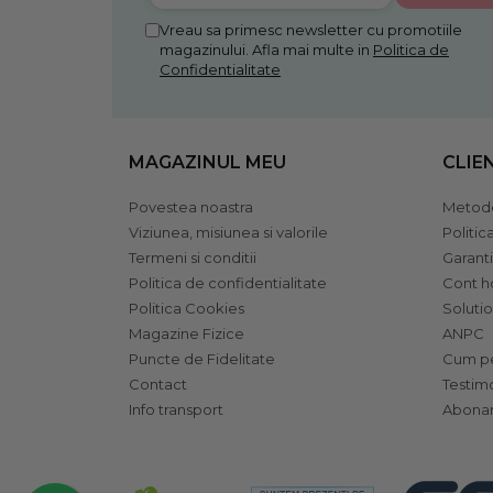
Vreau sa primesc newsletter cu promotiile
magazinului. Afla mai multe in
Politica de
Confidentialitate
MAGAZINUL MEU
CLIE
Povestea noastra
Metode
Viziunea, misiunea si valorile
Politic
Termeni si conditii
Garant
Politica de confidentialitate
Cont 
Politica Cookies
Solutio
Magazine Fizice
ANPC
Puncte de Fidelitate
Cum pe
Contact
Testim
Info transport
Abonar