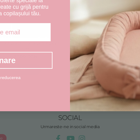
oferte speciale la
create cu grijă pentru
a copilașului tău.
nuță plată matlasată 40x50
Burduf pernuță matlasată 
cm
cm
27,00 RON
54,00 RON
nare
ADAUGA IN COS
ADAUGA IN COS
 reducerea
SOCIAL
Urmareste-ne in social media