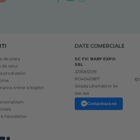
NTI
DATE COMERCIALE
 de plata
SC FIC BABY EXPO
SRL
a de retur
J27/49/2019
ia produselor
RO40425817
©C
home
Strada Libertatii nr 34
narea online a litigiilor
Iasi, Iasi
rsonalizam
Contacteaza-ne
oniale
e Newsletter