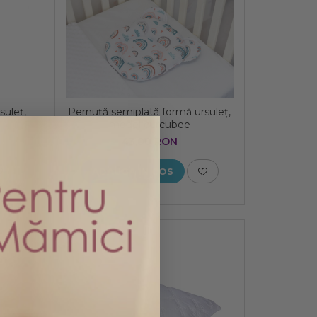
suleț,
Pernuță semiplată formă ursuleț,
model curcubee
43,00 RON
ADAUGA IN COS