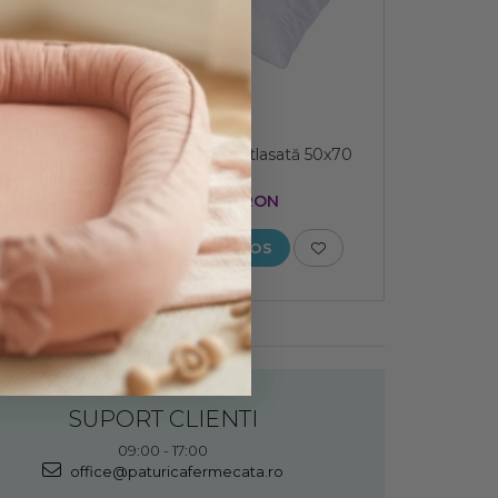
40x50
Burduf pernă matlasată 50x70
cm
86,00 RON
ADAUGA IN COS
SUPORT CLIENTI
09:00 - 17:00
office@paturicafermecata.ro