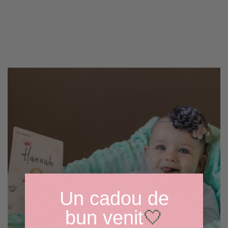
Un cadou de
bun venit
🤍