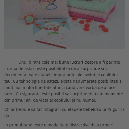
Minky
Fete
Set cu Lenjerie
De Dormit
Decorative
PERSONALIZATE - BEBELUSI
Mare
Copii - 10 ani
Panza
Nou Nascut
La Comanda
De Leganat
Elefant
PERSONALIZATE - NOU NASCUTI
Copii - 12 ani
Personalizati
Plusata
Personalizate
De Stat pe Burta
Ergonomica
PRIMUL CRACIUN
Copii - Bumbac
Bumbac
Port Bebe
SETURI
Decorative
Fata de Perna
SET
Copii - Bumbac Organic
Prosoape Personalizate
Pufoasa
Elefant
Set
Gradinita
SET - BAIAT
Cu Gluga
Pernute
Scoica Auto
Forma Luna
Set 2 Piese Universale
Hipoalergenica
SET - FATA
Cu Gluga - Bumbac
Scaune
Somn
Forma Norisor
Set 3 Piese 120x60 cm
Personalizate
VARSTA
Cu Gluga - Pufos
Lenjerie Pat
Subtire
Forma Picatura
Set 3 Piese 140x70 cm
Podea
NOU NASCUT
Fetite
Velvet
Forma Steluta
Stivuibil
Set 5 Piese
Protectie Pat
Unul dintre cele mai bune lucruri despre a fi parinte
NOU NASCUT - FATA
Personalizate
MATERIAL
Formarea Capului
in ziua de astazi este posibilitatea de a surprinde si a
Seturi
Seturi Complete
Sa Nu Transpire
NOU NASCUT - BAIAT
Plaja
documenta toate etapele importante ale evolutiei copilului
Impotriva Plagiocefaliei
Cearceaf
Bumbac
Seturi Patut Cosulet si Landou
Set Pilota si Perna
3 LUNI
Poncho
tau. Cu tehnologia de astazi, exista nenumarate posibilitati si
Modelare Cap
Bumbac Organic
MARIMI COPII
Sezut
Cearceaf Impermeabil
6 LUNI
Roz
mult mai multa libertate atunci cand vine vorba de a face
Patut
Muselina Certificata COTS
Pat Stivuibil
90x50
1 AN
poze. Cu siguranta este posibil sa surprindeti toate momente
Roz Pufos
Personalizata
CULORI
din primul an de viata al copilului si nu numai.
Paturi
60x120
Trusou botez
Tip Prosop
Plata
Alba
70x140
Chiar trebuie sa fac fotografii cu etapele bebelusului ?Sigur ca
Stivuibile
Prosoape
Perna Pozitionare Bebe
da !
Roz
90X200
Rabatabile
Bebe
Pozitionare
Sisteme Infasare
120X200
Saltele
In primul rand, este o modalitate distractiva de a urmari
Bebe - Bumbac
Protectie Patut