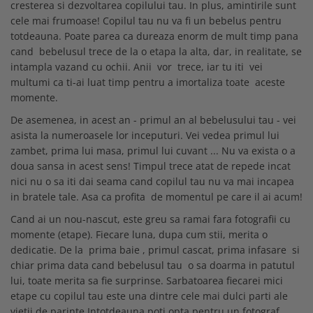
MARIMI BEBELUSI
cresterea si dezvoltarea copilului tau. In plus, amintirile sunt
Patura
Patut
Bebe - Cu Gluga
Regurgitare
cele mai frumoase! Copilul tau nu va fi un bebelus pentru
Patura Bumbac Organic
120x60
Pat Rabatabil
Bebe - Finet
Sezut
totdeauna. Poate parea ca dureaza enorm de mult timp pana
Patura Forma Ursulet
140x70
Pat Stivuibil
Bebe - Plaja
cand bebelusul trece de la o etapa la alta, dar, in realitate, se
Somn
Patura Nou Nascuti
Saltele
Scaune
Copii
intampla vazand cu ochii. Anii vor trece, iar tu iti vei
Speciala
Fasa
multumi ca ti-ai luat timp pentru a imortaliza toate aceste
Baldachin
Copii - Bumbac
Lemn
Suport
momente.
Sac de Dormit
Copii - Gluga
Mese
Cearsafuri si protectii
Sustinere
Sac de Infasat
De asemenea, in acest an - primul an al bebelusului tau - vei
Copii - Plaja
Torticolis
Modulare
Scutec de Infasat
asista la numeroasele lor inceputuri. Vei vedea primul lui
Copii - Plaja cu Gluga
VARSTA
Sortulete
zambet, prima lui masa, primul lui cuvant ... Nu va exista o a
Sistem - Vara
Copii - Poncho
3 Luni
doua sansa in acest sens! Timpul trece atat de repede incat
CRESA
Sistem Nou Nascut
Copii - Poncho Plaja
nici nu o sa iti dai seama cand copilul tau nu va mai incapea
6 Luni
Ghiozdane
Sistem 0-3 Luni
Cu Capison
in bratele tale. Asa ca profita de momentul pe care il ai acum!
1 An
Ghiozdane Fete
Sistem 3-6 luni
Cu Capison - Bebe
SETURI
Cand ai un nou-nascut, este greu sa ramai fara fotografii cu
Ghiozdane Baieti
Sistem 6-9 Luni
Personalizate
momente (etape). Fiecare luna, dupa cum stii, merita o
Plapuma si Perna
Saculeti
Sistem Ieftin
Roz
dedicatie. De la prima baie , primul cascat, prima infasare si
Set Pilota si Perna
Suport pentru Infasat
chiar prima data cand bebelusul tau o sa doarma in patutul
Set Paturica si Perna
Scutece
lui, toate merita sa fie surprinse. Sarbatoarea fiecarei mici
Set Cuverturi si Pernute
etape cu copilul tau este una dintre cele mai dulci parti ale
vietii de parinte.Intotdeauna poti opta pentru un fotograf