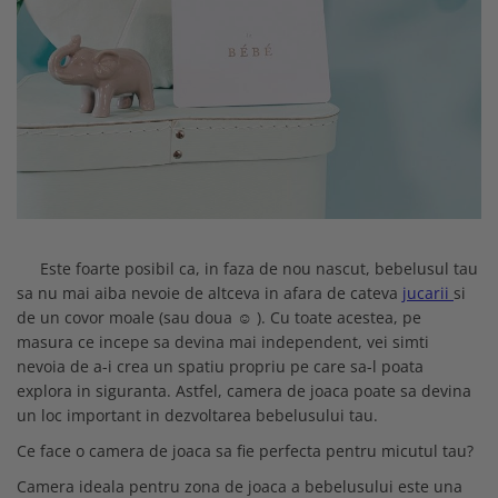
Minky
Fete
Set cu Lenjerie
De Dormit
Decorative
PERSONALIZATE - BEBELUSI
Mare
Copii - 10 ani
Panza
Nou Nascut
La Comanda
De Leganat
Elefant
PERSONALIZATE - NOU NASCUTI
Copii - 12 ani
Personalizati
Plusata
Personalizate
De Stat pe Burta
Ergonomica
PRIMUL CRACIUN
Copii - Bumbac
Bumbac
Port Bebe
SETURI
Decorative
Fata de Perna
SET
Copii - Bumbac Organic
Prosoape Personalizate
Pufoasa
Elefant
Set
Gradinita
SET - BAIAT
Cu Gluga
Pernute
Scoica Auto
Forma Luna
Set 2 Piese Universale
Hipoalergenica
SET - FATA
Cu Gluga - Bumbac
Scaune
Somn
Forma Norisor
Set 3 Piese 120x60 cm
Personalizate
VARSTA
Cu Gluga - Pufos
Lenjerie Pat
Subtire
Forma Picatura
Set 3 Piese 140x70 cm
Podea
NOU NASCUT
Fetite
Velvet
Forma Steluta
Stivuibil
Set 5 Piese
Protectie Pat
NOU NASCUT - FATA
Personalizate
MATERIAL
Formarea Capului
Seturi
Seturi Complete
Sa Nu Transpire
Este foarte posibil ca, in faza de nou nascut, bebelusul tau
NOU NASCUT - BAIAT
Plaja
Impotriva Plagiocefaliei
sa nu mai aiba nevoie de altceva in afara de cateva
jucarii
si
Cearceaf
Bumbac
Seturi Patut Cosulet si Landou
Set Pilota si Perna
3 LUNI
Poncho
de un covor moale (sau doua ☺ ). Cu toate acestea, pe
Modelare Cap
Bumbac Organic
MARIMI COPII
Sezut
Cearceaf Impermeabil
6 LUNI
Roz
masura ce incepe sa devina mai independent, vei simti
Patut
Muselina Certificata COTS
Pat Stivuibil
90x50
1 AN
Roz Pufos
nevoia de a-i crea un spatiu propriu pe care sa-l poata
Personalizata
CULORI
Paturi
60x120
Trusou botez
explora in siguranta. Astfel, camera de joaca poate sa devina
Tip Prosop
Plata
un loc important in dezvoltarea bebelusului tau.
Alba
70x140
Stivuibile
Prosoape
Perna Pozitionare Bebe
Roz
90X200
Ce face o camera de joaca sa fie perfecta pentru micutul tau?
Rabatabile
Bebe
Pozitionare
Sisteme Infasare
120X200
Saltele
Camera ideala pentru zona de joaca a bebelusului este una
Bebe - Bumbac
Protectie Patut