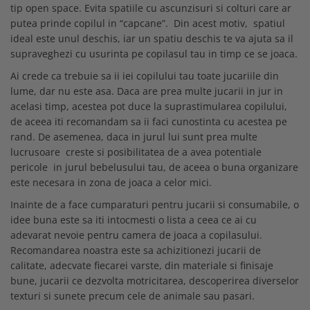
MARIMI BEBELUSI
Patura
tip open space. Evita spatiile cu ascunzisuri si colturi care ar
Patut
Bebe - Cu Gluga
Regurgitare
putea prinde copilul in “capcane”. Din acest motiv, spatiul
Patura Bumbac Organic
120x60
Pat Rabatabil
Bebe - Finet
Sezut
ideal este unul deschis, iar un spatiu deschis te va ajuta sa il
Patura Forma Ursulet
140x70
Pat Stivuibil
Bebe - Plaja
Somn
supraveghezi cu usurinta pe copilasul tau in timp ce se joaca.
Patura Nou Nascuti
Saltele
Scaune
Copii
Speciala
Ai crede ca trebuie sa ii iei copilului tau toate jucariile din
Fasa
Baldachin
Copii - Bumbac
Lemn
Suport
lume, dar nu este asa. Daca are prea multe jucarii in jur in
Sac de Dormit
Copii - Gluga
Mese
Cearsafuri si protectii
Sustinere
acelasi timp, acestea pot duce la suprastimularea copilului,
Sac de Infasat
Copii - Plaja
de aceea iti recomandam sa ii faci cunostinta cu acestea pe
Torticolis
Modulare
Scutec de Infasat
rand. De asemenea, daca in jurul lui sunt prea multe
Copii - Plaja cu Gluga
VARSTA
Sortulete
Sistem - Vara
lucrusoare creste si posibilitatea de a avea potentiale
Copii - Poncho
3 Luni
CRESA
pericole in jurul bebelusului tau, de aceea o buna organizare
Sistem Nou Nascut
Copii - Poncho Plaja
6 Luni
este necesara in zona de joaca a celor mici.
Ghiozdane
Sistem 0-3 Luni
Cu Capison
1 An
Ghiozdane Fete
Inainte de a face cumparaturi pentru jucarii si consumabile, o
Sistem 3-6 luni
Cu Capison - Bebe
SETURI
idee buna este sa iti intocmesti o lista a ceea ce ai cu
Ghiozdane Baieti
Sistem 6-9 Luni
Personalizate
adevarat nevoie pentru camera de joaca a copilasului.
Plapuma si Perna
Saculeti
Sistem Ieftin
Roz
Recomandarea noastra este sa achizitionezi jucarii de
Set Pilota si Perna
Suport pentru Infasat
calitate, adecvate fiecarei varste, din materiale si finisaje
Set Paturica si Perna
Scutece
bune, jucarii ce dezvolta motricitarea, descoperirea diverselor
Set Cuverturi si Pernute
texturi si sunete precum cele de animale sau pasari.