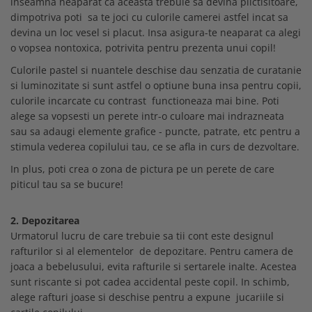
inseamna neaparat ca aceasta trebuie sa devina plictisitoare,
dimpotriva poti sa te joci cu culorile camerei astfel incat sa
devina un loc vesel si placut. Insa asigura-te neaparat ca alegi
o vopsea nontoxica, potrivita pentru prezenta unui copil!
Culorile pastel si nuantele deschise dau senzatia de curatanie
si luminozitate si sunt astfel o optiune buna insa pentru copii,
culorile incarcate cu contrast functioneaza mai bine. Poti
alege sa vopsesti un perete intr-o culoare mai indrazneata
sau sa adaugi elemente grafice - puncte, patrate, etc pentru a
stimula vederea copilului tau, ce se afla in curs de dezvoltare.
In plus, poti crea o zona de pictura pe un perete de care
piticul tau sa se bucure!
2. Depozitarea
Urmatorul lucru de care trebuie sa tii cont este designul
rafturilor si al elementelor de depozitare. Pentru camera de
joaca a bebelusului, evita rafturile si sertarele inalte. Acestea
sunt riscante si pot cadea accidental peste copil. In schimb,
alege rafturi joase si deschise pentru a expune jucariile si