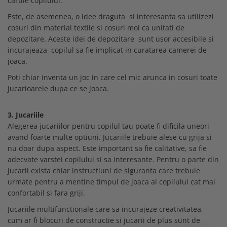
cartile copilului.
Este, de asemenea, o idee draguta si interesanta sa utilizezi
cosuri din material textile si cosuri moi ca unitati de
depozitare. Aceste idei de depozitare sunt usor accesibile si
incurajeaza copilul sa fie implicat in curatarea camerei de
joaca.
Poti chiar inventa un joc in care cel mic arunca in cosuri toate
jucarioarele dupa ce se joaca.
3. Jucariile
Alegerea jucariilor pentru copilul tau poate fi dificila uneori
avand foarte multe optiuni. Jucariile trebuie alese cu grija si
nu doar dupa aspect. Este important sa fie calitative, sa fie
adecvate varstei copilului si sa interesante. Pentru o parte din
jucarii exista chiar instructiuni de siguranta care trebuie
urmate pentru a mentine timpul de joaca al copilului cat mai
confortabil si fara griji.
Jucariile multifunctionale care sa incurajeze creativitatea,
cum ar fi blocuri de constructie si jucarii de plus sunt de