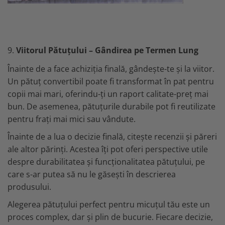
9.
Viitorul Pătuțului – Gândirea pe Termen Lung
Înainte de a face achiziția finală, gândește-te și la viitor.
Un pătuț convertibil poate fi transformat în pat pentru
copii mai mari, oferindu-ți un raport calitate-preț mai
bun. De asemenea, pătuțurile durabile pot fi reutilizate
pentru frați mai mici sau vândute.
Înainte de a lua o decizie finală, citește recenzii și păreri
ale altor părinți. Acestea îți pot oferi perspective utile
despre durabilitatea și funcționalitatea pătuțului, pe
care s-ar putea să nu le găsești în descrierea
produsului.
Alegerea pătuțului perfect pentru micuțul tău este un
proces complex, dar și plin de bucurie. Fiecare decizie,