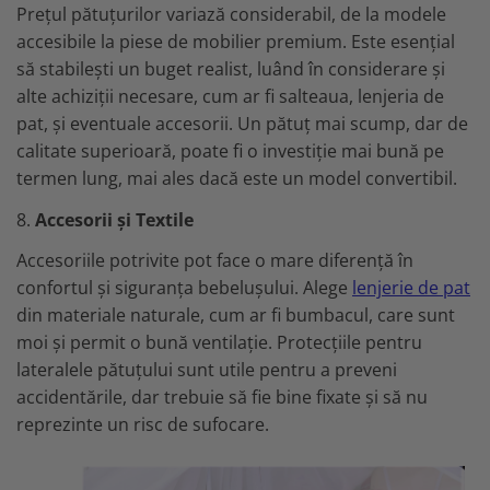
Prețul pătuțurilor variază considerabil, de la modele
accesibile la piese de mobilier premium. Este esențial
să stabilești un buget realist, luând în considerare și
alte achiziții necesare, cum ar fi salteaua, lenjeria de
pat, și eventuale accesorii. Un pătuț mai scump, dar de
calitate superioară, poate fi o investiție mai bună pe
termen lung, mai ales dacă este un model convertibil.
8.
Accesorii și Textile
Accesoriile potrivite pot face o mare diferență în
confortul și siguranța bebelușului. Alege
lenjerie de pat
din materiale naturale, cum ar fi bumbacul, care sunt
moi și permit o bună ventilație. Protecțiile pentru
lateralele pătuțului sunt utile pentru a preveni
accidentările, dar trebuie să fie bine fixate și să nu
reprezinte un risc de sufocare.