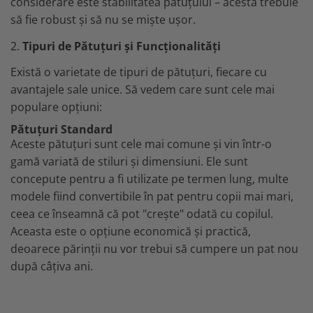
considerare este stabilitatea pătuțului – acesta trebuie
să fie robust și să nu se miște ușor.
2.
Tipuri de Pătuțuri și Funcționalități
Există o varietate de tipuri de pătuțuri, fiecare cu
avantajele sale unice. Să vedem care sunt cele mai
populare opțiuni:
Pătuțuri Standard
Aceste pătuțuri sunt cele mai comune și vin într-o
gamă variată de stiluri și dimensiuni. Ele sunt
concepute pentru a fi utilizate pe termen lung, multe
modele fiind convertibile în pat pentru copii mai mari,
ceea ce înseamnă că pot "crește" odată cu copilul.
Aceasta este o opțiune economică și practică,
deoarece părinții nu vor trebui să cumpere un pat nou
după câțiva ani.