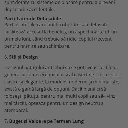
sunt dotate cu sisteme de blocare pentru a preveni
deplasările accidentale.
Părți Laterale Detașabile
Părțile laterale care pot fi coborâte sau detașate
facilitează accesul la bebeluș, un aspect foarte util în
primele luni, când trebuie să ridici copilul frecvent
pentru hrănire sau schimbare.
6.
Stil și Design
Designul pătuțului ar trebui să se potrivească stilului
general al camerei copilului și al casei tale. De la stiluri
clasice și elegante, la modele moderne și minimaliste,
există o gamă largă de opțiuni. Dacă planifici să
folosești pătuțul pentru mai mulți copii sau să-l vinzi
mai târziu, optează pentru un design neutru și
atemporal.
7.
Buget și Valoare pe Termen Lung