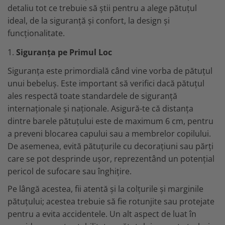
MARIMI BEBELUSI
Patura
detaliu tot ce trebuie să știi pentru a alege pătuțul
Patut
Bebe - Cu Gluga
Regurgitare
Patura Bumbac Organic
120x60
ideal, de la siguranță și confort, la design și
Pat Rabatabil
Bebe - Finet
Sezut
Patura Forma Ursulet
140x70
funcționalitate.
Pat Stivuibil
Bebe - Plaja
Somn
Patura Nou Nascuti
Saltele
Scaune
Copii
Speciala
1.
Siguranța pe Primul Loc
Fasa
Baldachin
Copii - Bumbac
Lemn
Suport
Siguranța este primordială când vine vorba de pătuțul
Sac de Dormit
Copii - Gluga
Mese
Cearsafuri si protectii
Sustinere
unui bebeluș. Este important să verifici dacă pătuțul
Sac de Infasat
Copii - Plaja
Torticolis
Modulare
ales respectă toate standardele de siguranță
Scutec de Infasat
Copii - Plaja cu Gluga
VARSTA
Sortulete
internaționale și naționale. Asigură-te că distanța
Sistem - Vara
Copii - Poncho
3 Luni
CRESA
dintre barele pătuțului este de maximum 6 cm, pentru
Sistem Nou Nascut
Copii - Poncho Plaja
6 Luni
a preveni blocarea capului sau a membrelor copilului.
Ghiozdane
Sistem 0-3 Luni
Cu Capison
1 An
De asemenea, evită pătuțurile cu decorațiuni sau părți
Ghiozdane Fete
Sistem 3-6 luni
Cu Capison - Bebe
SETURI
care se pot desprinde ușor, reprezentând un potențial
Ghiozdane Baieti
Sistem 6-9 Luni
Personalizate
pericol de sufocare sau înghițire.
Plapuma si Perna
Saculeti
Sistem Ieftin
Roz
Set Pilota si Perna
Pe lângă acestea, fii atentă și la colțurile și marginile
Suport pentru Infasat
Set Paturica si Perna
pătuțului; acestea trebuie să fie rotunjite sau protejate
Scutece
Set Cuverturi si Pernute
pentru a evita accidentele. Un alt aspect de luat în