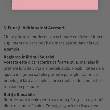
5.
Funcții Adiționale și Accesorii
Multe pătuțuri moderne vin echipate cu diverse funcții
suplimentare care pot fi de mare ajutor. Iată câteva
exemple:
Reglarea Înălțimii Saltelei
Aceasta este o caracteristică foarte utilă, mai ales în
primele luni de viață ale bebelușului. Posibilitatea de a
ajusta înălțimea saltelei permite părinților să ridice
bebelușul fără a se apleca prea mult, reducând astfel
tensiunea pe spate.
Rotițe Blocabile
Rotițele sunt ideale pentru a muta pătuțul cu ușurință
dintr-o cameră în alta. Totuși, asigură-te că acestea