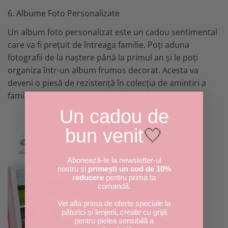
6. Albume Foto Personalizate
Un album foto personalizat este un cadou sentimental
care va fi prețuit de întreaga familie. Poți aduna
fotografii de la naștere până la primul an și le poți
organiza într-un album frumos decorat. Acesta va
deveni o piesă de rezistență în colecția de amintiri a
familiei și va fi răsfoit cu drag ani la rând.
Un cadou de
bun venit
🤍
Abonează-te la newsletter-ul
nostru și
primești un cod de 10%
reducere
pentru prima ta
comandă.
Vei afla prima de oferte speciale la
păturici și lenjerii, create cu grijă
pentru pielea sensibilă a