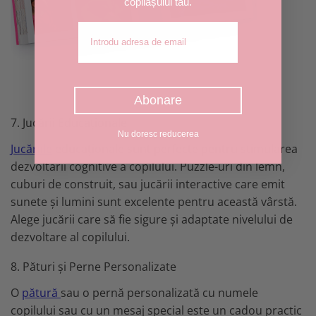
copilașului tău.
Adresa de email
Abonare
7. Jucării Educaționale
Nu doresc reducerea
Jucăriile
educaționale sunt perfecte pentru stimularea
dezvoltării cognitive a copilului. Puzzle-uri din lemn,
cuburi de construit, sau jucării interactive care emit
sunete și lumini sunt excelente pentru această vârstă.
Alege jucării care să fie sigure și adaptate nivelului de
dezvoltare al copilului.
8. Pături și Perne Personalizate
O
pătură
sau o pernă personalizată cu numele
copilului sau cu un mesaj special este un cadou practic