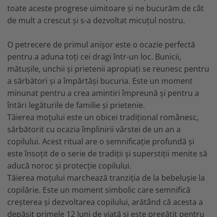
MARIMI BEBELUSI
Patura
Patut
toate aceste progrese uimitoare și ne bucurăm de cât
Bebe - Cu Gluga
Regurgitare
Patura Bumbac Organic
120x60
de mult a crescut și s-a dezvoltat micuțul nostru.
Pat Rabatabil
Bebe - Finet
Sezut
Patura Forma Ursulet
140x70
Pat Stivuibil
Bebe - Plaja
Somn
Patura Nou Nascuti
Saltele
O petrecere de primul anișor este o ocazie perfectă
Scaune
Copii
Speciala
Fasa
pentru a aduna toți cei dragi într-un loc. Bunicii,
Baldachin
Copii - Bumbac
Lemn
Suport
mătușile, unchii și prietenii apropiați se reunesc pentru
Sac de Dormit
Copii - Gluga
Mese
Cearsafuri si protectii
Sustinere
a sărbători și a împărtăși bucuria. Este un moment
Sac de Infasat
Copii - Plaja
Torticolis
Modulare
minunat pentru a crea amintiri împreună și pentru a
Scutec de Infasat
Copii - Plaja cu Gluga
VARSTA
Sortulete
întări legăturile de familie și prietenie.
Sistem - Vara
Copii - Poncho
3 Luni
CRESA
Tăierea moțului este un obicei tradițional românesc,
Sistem Nou Nascut
Copii - Poncho Plaja
6 Luni
sărbătorit cu ocazia împlinirii vârstei de un an a
Ghiozdane
Sistem 0-3 Luni
Cu Capison
1 An
copilului. Acest ritual are o semnificație profundă și
Ghiozdane Fete
Sistem 3-6 luni
Cu Capison - Bebe
SETURI
este însoțit de o serie de tradiții și superstiții menite să
Ghiozdane Baieti
Sistem 6-9 Luni
Personalizate
aducă noroc și protecție copilului.
Plapuma si Perna
Saculeti
Sistem Ieftin
Roz
Tăierea moțului marchează tranziția de la bebelușie la
Set Pilota si Perna
Suport pentru Infasat
copilărie. Este un moment simbolic care semnifică
Set Paturica si Perna
Scutece
creșterea și dezvoltarea copilului, arătând că acesta a
Set Cuverturi si Pernute
depășit primele 12 luni de viață și este pregătit pentru