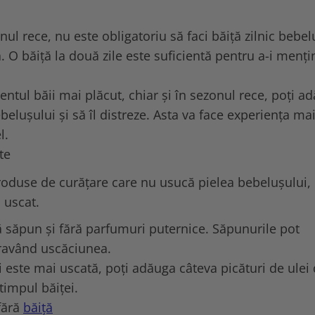
onul rece, nu este obligatoriu să faci băiță zilnic bebel
 O băiță la două zile este suficientă pentru a-i menți
ntul băii mai plăcut, chiar și în sezonul rece, poți a
belușului și să îl distreze. Asta va face experiența ma
l.
te
 produse de curățare care nu usucă pielea bebelușului,
 uscat.
ă săpun și fără parfumuri puternice. Săpunurile pot
agravând uscăciunea.
 este mai uscată, poți adăuga câteva picături de ulei
timpul băiței.
 fără
băiță