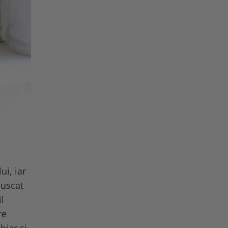
ui, iar
 uscat
l
re