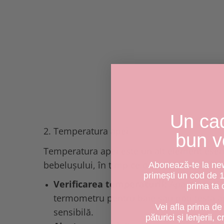
Un ca
2. Temperatura apei
bun v
Temperatura apei este un alt element esenți
bebelușului, în timp ce o apă prea rece îi 
Abonează-te la news
primești un cod de 
Verificarea temperaturii
: Apa din cadă
prima ta
termometru pentru baie sau poți testa apa
Vei afla prima de 
sensibilă.
păturici și lenjerii, 