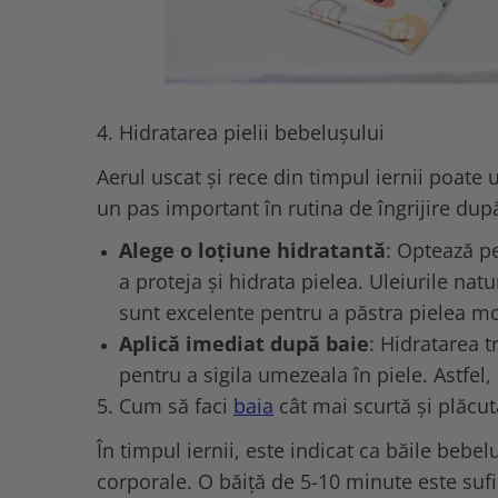
4. Hidratarea pielii bebelușului
Aerul uscat și rece din timpul iernii poate
un pas important în rutina de îngrijire după
Alege o loțiune hidratantă
: Optează p
a proteja și hidrata pielea. Uleiurile na
sunt excelente pentru a păstra pielea moa
Aplică imediat după baie
: Hidratarea 
pentru a sigila umezeala în piele. Astfel,
5. Cum să faci
baia
cât mai scurtă și plăcut
În timpul iernii, este indicat ca băile bebel
corporale. O băiță de 5-10 minute este suf