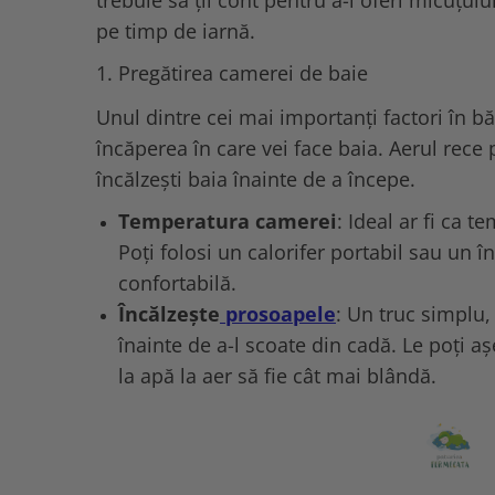
trebuie să ții cont pentru a-i oferi micuțulu
pe timp de iarnă.
1. Pregătirea camerei de baie
Unul dintre cei mai importanți factori în bă
încăperea în care vei face baia. Aerul rece p
încălzești baia înainte de a începe.
Temperatura camerei
: Ideal ar fi ca 
Poți folosi un calorifer portabil sau un 
confortabilă.
Încălzește
prosoapele
: Un truc simplu,
înainte de a-l scoate din cadă. Le poți așe
la apă la aer să fie cât mai blândă.