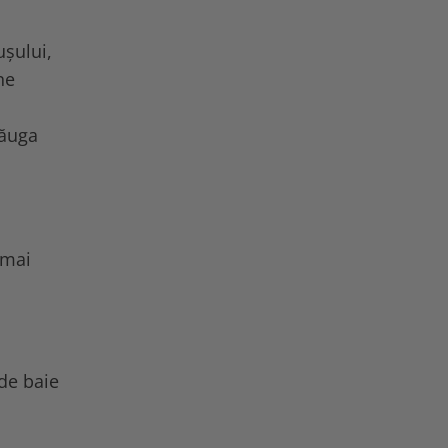
ușului,
ne
dăuga
i
 mai
 de baie