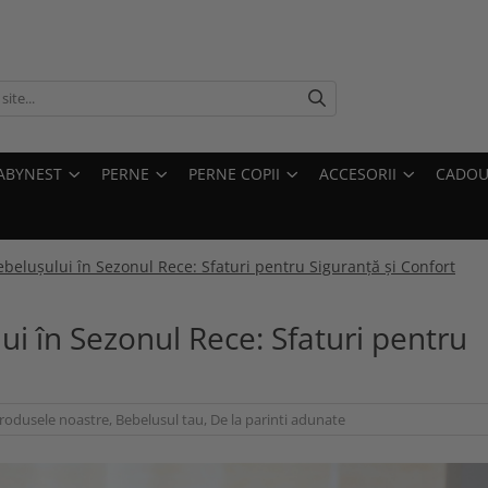
ABYNEST
PERNE
PERNE COPII
ACCESORII
CADOU
belușului în Sezonul Rece: Sfaturi pentru Siguranță și Confort
ui în Sezonul Rece: Sfaturi pentru
rodusele noastre
,
Bebelusul tau
,
De la parinti adunate