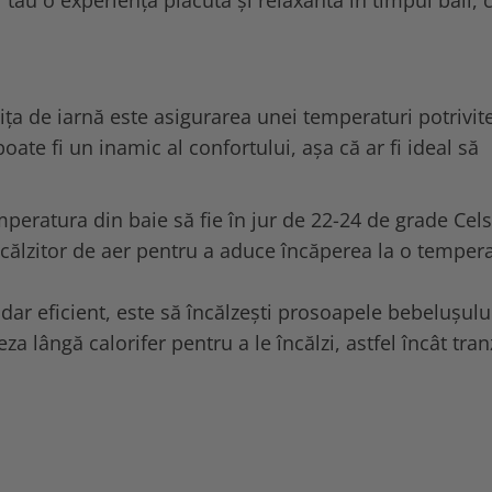
i tău o experiență plăcută și relaxantă în timpul băii, c
ița de iarnă este asigurarea unei temperaturi potrivite
oate fi un inamic al confortului, așa că ar fi ideal să
temperatura din baie să fie în jur de 22-24 de grade Cels
încălzitor de aer pentru a aduce încăperea la o temper
 dar eficient, este să încălzești prosoapele bebelușulu
za lângă calorifer pentru a le încălzi, astfel încât tran