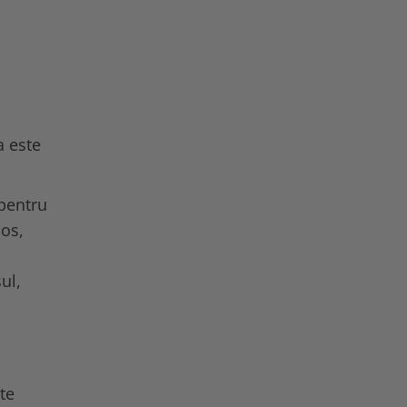
a este
 pentru
cos,
ul,
te