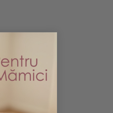
ielea
losi un