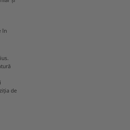
hiar și
 în
ius.
atură
i
ziția de