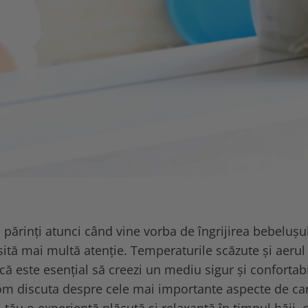
ărinți atunci când vine vorba de îngrijirea bebelușul
tă mai multă atenție. Temperaturile scăzute și aerul
 că este esențial să creezi un mediu sigur și confortabi
 vom discuta despre cele mai importante aspecte de ca