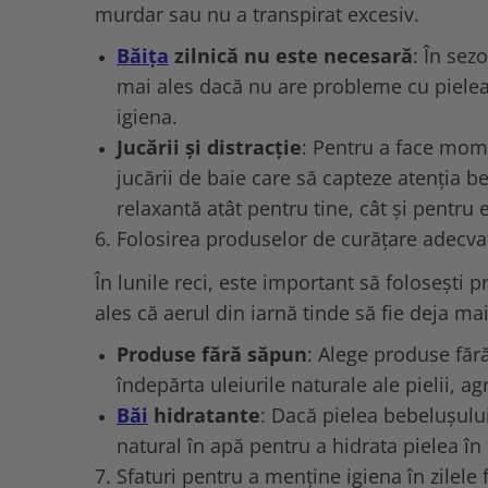
murdar sau nu a transpirat excesiv.
Băița
zilnică nu este necesară
: În sez
mai ales dacă nu are probleme cu pielea.
igiena.
Jucării și distracție
: Pentru a face mome
jucării de baie care să capteze atenția be
relaxantă atât pentru tine, cât și pentru e
6. Folosirea produselor de curățare adecva
În lunile reci, este important să folosești
ales că aerul din iarnă tinde să fie deja mai
Produse fără săpun
: Alege produse făr
îndepărta uleiurile naturale ale pielii, 
Băi
hidratante
: Dacă pielea bebelușului
natural în apă pentru a hidrata pielea în 
7. Sfaturi pentru a menține igiena în zilele