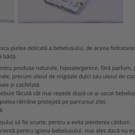
 usca pielea delicată a bebelușului, de aceea hidratare
 băiță.
entru produse naturale, hipoalergenice, fără parfum,
turale, precum uleiul de migdale dulci sau uleiul de co
le și catifelată.
trebuie făcută cât mai repede după ce ai uscat bebeluș
 pielea rămâne protejată pe parcursul zilei.
ă
ușului să fie scurte, pentru a evita pierderea căldurii
icientă pentru igiena bebelușului, mai ales dacă nu es