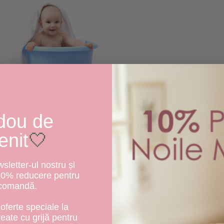
dou de
enit
🤍
al în sezonul rece. O apă prea fierbinte poate irita p
poate provoca disconfort.
letter-ul nostru și
10% reducere pentru
 ar trebui să aibă între 36-38 de grade Celsius. Poți fo
 comandă.
 cu interiorul încheieturii mâinii, care este o zonă
oferte speciale la
create cu grijă pentru