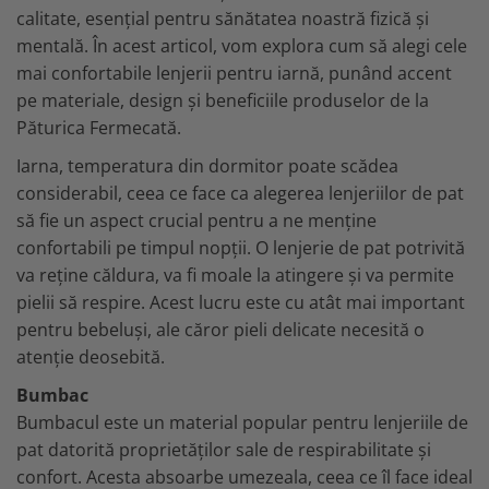
MARIMI BEBELUSI
Patura
Patut
calitate, esențial pentru sănătatea noastră fizică și
Bebe - Cu Gluga
Regurgitare
Patura Bumbac Organic
120x60
mentală. În acest articol, vom explora cum să alegi cele
Pat Rabatabil
Bebe - Finet
Sezut
Patura Forma Ursulet
140x70
mai confortabile lenjerii pentru iarnă, punând accent
Pat Stivuibil
Bebe - Plaja
Somn
Patura Nou Nascuti
Saltele
pe materiale, design și beneficiile produselor de la
Scaune
Copii
Speciala
Fasa
Păturica Fermecată.
Baldachin
Copii - Bumbac
Lemn
Suport
Sac de Dormit
Copii - Gluga
Mese
Iarna, temperatura din dormitor poate scădea
Cearsafuri si protectii
Sustinere
Sac de Infasat
Copii - Plaja
considerabil, ceea ce face ca alegerea lenjeriilor de pat
Torticolis
Modulare
Scutec de Infasat
Copii - Plaja cu Gluga
să fie un aspect crucial pentru a ne menține
VARSTA
Sortulete
Sistem - Vara
Copii - Poncho
confortabili pe timpul nopții. O lenjerie de pat potrivită
3 Luni
CRESA
Sistem Nou Nascut
Copii - Poncho Plaja
va reține căldura, va fi moale la atingere și va permite
6 Luni
Ghiozdane
Sistem 0-3 Luni
pielii să respire. Acest lucru este cu atât mai important
Cu Capison
1 An
Ghiozdane Fete
Sistem 3-6 luni
pentru bebeluși, ale căror pieli delicate necesită o
Cu Capison - Bebe
SETURI
Ghiozdane Baieti
Sistem 6-9 Luni
atenție deosebită.
Personalizate
Plapuma si Perna
Saculeti
Sistem Ieftin
Roz
Bumbac
Set Pilota si Perna
Suport pentru Infasat
Bumbacul este un material popular pentru lenjeriile de
Set Paturica si Perna
Scutece
pat datorită proprietăților sale de respirabilitate și
Set Cuverturi si Pernute
confort. Acesta absoarbe umezeala, ceea ce îl face ideal