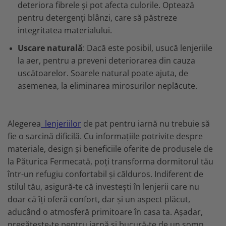
deteriora fibrele și pot afecta culorile. Optează
pentru detergenți blânzi, care să păstreze
integritatea materialului.
Uscare naturală
: Dacă este posibil, usucă lenjeriile
la aer, pentru a preveni deteriorarea din cauza
uscătoarelor. Soarele natural poate ajuta, de
asemenea, la eliminarea mirosurilor neplăcute.
Alegerea
lenjeriilor
de pat pentru iarnă nu trebuie să
fie o sarcină dificilă. Cu informațiile potrivite despre
materiale, design și beneficiile oferite de produsele de
la Păturica Fermecată, poți transforma dormitorul tău
într-un refugiu confortabil și călduros. Indiferent de
stilul tău, asigură-te că investești în lenjerii care nu
doar că îți oferă confort, dar și un aspect plăcut,
aducând o atmosferă primitoare în casa ta. Așadar,
pregătește-te pentru iarnă și bucură-te de un somn