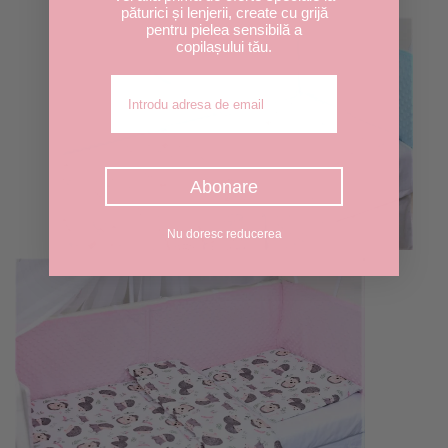
păturici și lenjerii, create cu grijă
pentru pielea sensibilă a
copilașului tău.
Adresa de email
Abonare
Nu doresc reducerea