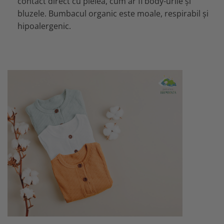
contact direct cu pielea, cum ar fi body-urile și
bluzele. Bumbacul organic este moale, respirabil și
hipoalergenic.