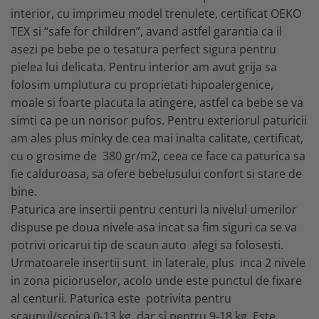
interior, cu imprimeu model trenulete, certificat OEKO
TEX si “safe for children”, avand astfel garantia ca il
asezi pe bebe pe o tesatura perfect sigura pentru
pielea lui delicata. Pentru interior am avut grija sa
folosim umplutura cu proprietati hipoalergenice,
moale si foarte placuta la atingere, astfel ca bebe se va
simti ca pe un norisor pufos. Pentru exteriorul paturicii
am ales plus minky de cea mai inalta calitate, certificat,
cu o grosime de 380 gr/m2, ceea ce face ca paturica sa
fie calduroasa, sa ofere bebelusului confort si stare de
bine.
Paturica are insertii pentru centuri la nivelul umerilor
dispuse pe doua nivele asa incat sa fim siguri ca se va
potrivi oricarui tip de scaun auto alegi sa folosesti.
Urmatoarele insertii sunt in laterale, plus inca 2 nivele
in zona picioruselor, acolo unde este punctul de fixare
al centurii. Paturica este potrivita pentru
scaunul/scoica 0-13 kg, dar si pentru 9-18 kg. Este