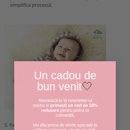
simplifica procesul.
Un cadou de
bun venit
🤍
Abonează-te la newsletter-ul
nostru și
primești un cod de 10%
reducere
pentru prima ta
comandă.
5. Pantofi și Șosete Călduroase
Vei afla prima de oferte speciale la
păturici și lenjerii, create cu grijă