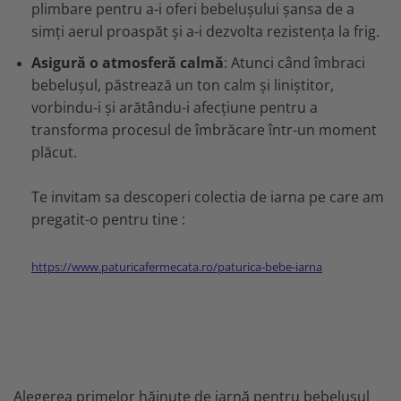
plimbare pentru a-i oferi bebelușului șansa de a
simți aerul proaspăt și a-i dezvolta rezistența la frig.
Asigură o atmosferă calmă
: Atunci când îmbraci
bebelușul, păstrează un ton calm și liniștitor,
vorbindu-i și arătându-i afecțiune pentru a
transforma procesul de îmbrăcare într-un moment
plăcut.
Te invitam sa descoperi colectia de iarna pe care am
pregatit-o pentru tine :
https://www.paturicafermecata.ro/paturica-bebe-iarna
Alegerea primelor hăinuțe de iarnă pentru bebelușul