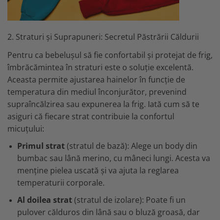
2. Straturi și Suprapuneri: Secretul Păstrării Căldurii
Pentru ca bebelușul să fie confortabil și protejat de frig,
îmbrăcămintea în straturi este o soluție excelentă.
Aceasta permite ajustarea hainelor în funcție de
temperatura din mediul înconjurător, prevenind
supraîncălzirea sau expunerea la frig. Iată cum să te
asiguri că fiecare strat contribuie la confortul
micuțului:
Primul strat
(stratul de bază): Alege un body din
bumbac sau lână merino, cu mâneci lungi. Acesta va
menține pielea uscată și va ajuta la reglarea
temperaturii corporale.
Al doilea strat
(stratul de izolare): Poate fi un
pulover călduros din lână sau o bluză groasă, dar