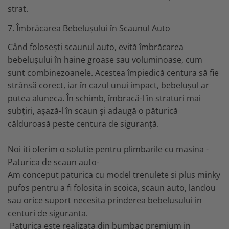
strat.
7. Îmbrăcarea Bebelușului în Scaunul Auto
Când folosești scaunul auto, evită îmbrăcarea
bebelușului în haine groase sau voluminoase, cum
sunt combinezoanele. Acestea împiedică centura să fie
strânsă corect, iar în cazul unui impact, bebelușul ar
putea aluneca. În schimb, îmbracă-l în straturi mai
subțiri, așază-l în scaun și adaugă o păturică
călduroasă peste centura de siguranță.
Noi iti oferim o solutie pentru plimbarile cu masina -
Paturica de scaun auto-
Am conceput paturica cu model trenulete si plus minky
pufos pentru a fi folosita in scoica, scaun auto, landou
sau orice suport necesita prinderea bebelusului in
centuri de siguranta.
Paturica este realizata din bumbac premium in