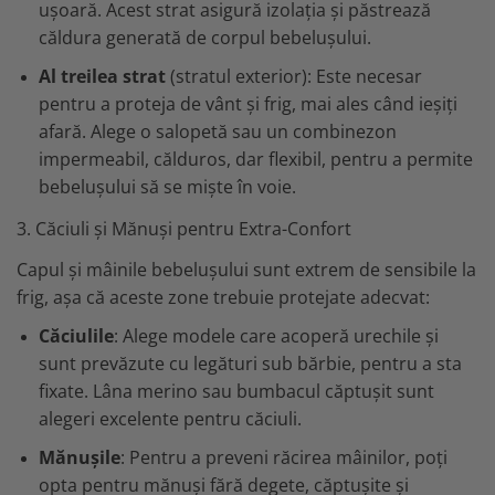
ușoară. Acest strat asigură izolația și păstrează
căldura generată de corpul bebelușului.
Al treilea strat
(stratul exterior): Este necesar
pentru a proteja de vânt și frig, mai ales când ieșiți
afară. Alege o salopetă sau un combinezon
impermeabil, călduros, dar flexibil, pentru a permite
bebelușului să se miște în voie.
3. Căciuli și Mănuși pentru Extra-Confort
Capul și mâinile bebelușului sunt extrem de sensibile la
frig, așa că aceste zone trebuie protejate adecvat:
Căciulile
: Alege modele care acoperă urechile și
sunt prevăzute cu legături sub bărbie, pentru a sta
fixate. Lâna merino sau bumbacul căptușit sunt
alegeri excelente pentru căciuli.
Mănușile
: Pentru a preveni răcirea mâinilor, poți
opta pentru mănuși fără degete, căptușite și