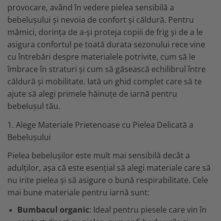
MARIMI BEBELUSI
Patura
provocare, având în vedere pielea sensibilă a
Patut
Bebe - Cu Gluga
Regurgitare
Patura Bumbac Organic
120x60
bebelușului și nevoia de confort și căldură. Pentru
Pat Rabatabil
Bebe - Finet
Sezut
Patura Forma Ursulet
140x70
mămici, dorința de a-și proteja copiii de frig și de a le
Pat Stivuibil
Bebe - Plaja
Somn
asigura confortul pe toată durata sezonului rece vine
Patura Nou Nascuti
Saltele
Scaune
Copii
Speciala
cu întrebări despre materialele potrivite, cum să le
Fasa
Baldachin
Copii - Bumbac
Lemn
Suport
îmbrace în straturi și cum să găsească echilibrul între
Sac de Dormit
Copii - Gluga
Mese
Cearsafuri si protectii
Sustinere
căldură și mobilitate. Iată un ghid complet care să te
Sac de Infasat
Copii - Plaja
Torticolis
Modulare
ajute să alegi primele hăinuțe de iarnă pentru
Scutec de Infasat
Copii - Plaja cu Gluga
VARSTA
Sortulete
bebelușul tău.
Sistem - Vara
Copii - Poncho
3 Luni
CRESA
Sistem Nou Nascut
Copii - Poncho Plaja
1. Alege Materiale Prietenoase cu Pielea Delicată a
6 Luni
Ghiozdane
Sistem 0-3 Luni
Cu Capison
Bebelușului
1 An
Ghiozdane Fete
Sistem 3-6 luni
Cu Capison - Bebe
SETURI
Pielea bebelușilor este mult mai sensibilă decât a
Ghiozdane Baieti
Sistem 6-9 Luni
Personalizate
adulților, așa că este esențial să alegi materiale care să
Plapuma si Perna
Saculeti
Sistem Ieftin
Roz
nu irite pielea și să asigure o bună respirabilitate. Cele
Set Pilota si Perna
Suport pentru Infasat
mai bune materiale pentru iarnă sunt:
Set Paturica si Perna
Scutece
Set Cuverturi si Pernute
Bumbacul organic
: Ideal pentru piesele care vin în