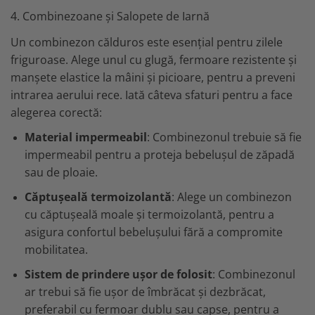
4. Combinezoane și Salopete de Iarnă
Un combinezon călduros este esențial pentru zilele
friguroase. Alege unul cu glugă, fermoare rezistente și
manșete elastice la mâini și picioare, pentru a preveni
intrarea aerului rece. Iată câteva sfaturi pentru a face
alegerea corectă:
Material impermeabil
: Combinezonul trebuie să fie
impermeabil pentru a proteja bebelușul de zăpadă
sau de ploaie.
Căptușeală termoizolantă
: Alege un combinezon
cu căptușeală moale și termoizolantă, pentru a
asigura confortul bebelușului fără a compromite
mobilitatea.
Sistem de prindere ușor de folosit
: Combinezonul
ar trebui să fie ușor de îmbrăcat și dezbrăcat,
preferabil cu fermoar dublu sau capse, pentru a