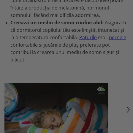
Lumina albastră emisă de aceste dispozitive poate
întârzia producția de melatonină, hormonul
somnului, făcând mai dificilă adormirea.
Creează un mediu de somn confortabil:
Asigură-te
că dormitorul copilului tău este liniștit, întunecat și
la o temperatură confortabilă.
Păturile
moi,
pernele
confortabile și jucăriile de pluș preferate pot
contribui la crearea unui mediu de somn sigur și
plăcut.