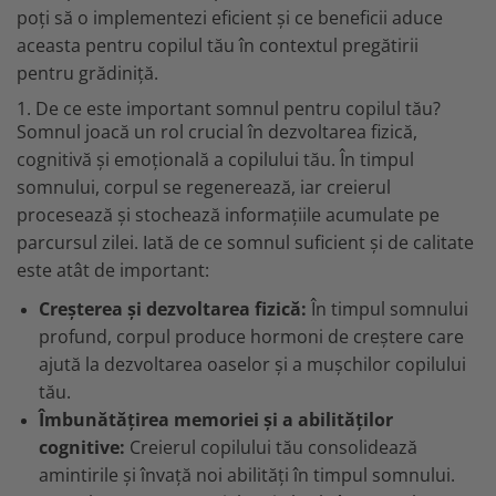
MARIMI BEBELUSI
Patura
poți să o implementezi eficient și ce beneficii aduce
Patut
Bebe - Cu Gluga
Regurgitare
Patura Bumbac Organic
120x60
aceasta pentru copilul tău în contextul pregătirii
Pat Rabatabil
Bebe - Finet
Sezut
Patura Forma Ursulet
140x70
pentru grădiniță.
Pat Stivuibil
Bebe - Plaja
Somn
Patura Nou Nascuti
Saltele
Scaune
Copii
1. De ce este important somnul pentru copilul tău?
Speciala
Fasa
Somnul joacă un rol crucial în dezvoltarea fizică,
Baldachin
Copii - Bumbac
Lemn
Suport
Sac de Dormit
cognitivă și emoțională a copilului tău. În timpul
Copii - Gluga
Mese
Cearsafuri si protectii
Sustinere
Sac de Infasat
somnului, corpul se regenerează, iar creierul
Copii - Plaja
Torticolis
Modulare
procesează și stochează informațiile acumulate pe
Scutec de Infasat
Copii - Plaja cu Gluga
VARSTA
Sortulete
parcursul zilei. Iată de ce somnul suficient și de calitate
Sistem - Vara
Copii - Poncho
3 Luni
CRESA
este atât de important:
Sistem Nou Nascut
Copii - Poncho Plaja
6 Luni
Ghiozdane
Sistem 0-3 Luni
Cu Capison
Creșterea și dezvoltarea fizică:
În timpul somnului
1 An
Ghiozdane Fete
Sistem 3-6 luni
Cu Capison - Bebe
profund, corpul produce hormoni de creștere care
SETURI
Ghiozdane Baieti
Sistem 6-9 Luni
ajută la dezvoltarea oaselor și a mușchilor copilului
Personalizate
Plapuma si Perna
Saculeti
Sistem Ieftin
tău.
Roz
Set Pilota si Perna
Suport pentru Infasat
Îmbunătățirea memoriei și a abilităților
Set Paturica si Perna
Scutece
cognitive:
Creierul copilului tău consolidează
Set Cuverturi si Pernute
amintirile și învață noi abilități în timpul somnului.