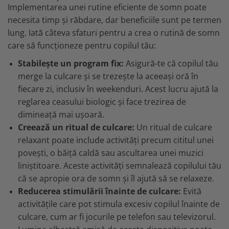
Implementarea unei rutine eficiente de somn poate
necesita timp și răbdare, dar beneficiile sunt pe termen
lung. Iată câteva sfaturi pentru a crea o rutină de somn
care să funcționeze pentru copilul tău:
Stabilește un program fix:
Asigură-te că copilul tău
merge la culcare și se trezește la aceeași oră în
fiecare zi, inclusiv în weekenduri. Acest lucru ajută la
reglarea ceasului biologic și face trezirea de
dimineață mai ușoară.
Creează un ritual de culcare:
Un ritual de culcare
relaxant poate include activități precum cititul unei
povești, o băiță caldă sau ascultarea unei muzici
liniștitoare. Aceste activități semnalează copilului tău
că se apropie ora de somn și îl ajută să se relaxeze.
Reducerea stimulării înainte de culcare:
Evită
activitățile care pot stimula excesiv copilul înainte de
culcare, cum ar fi jocurile pe telefon sau televizorul.