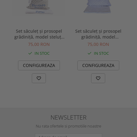
Set săculeț și prosopel
Set săculeț și prosopel
S
grădiniță, model steluțe
grădiniță, model
gr
și pluș gri
curcubee și pluș minky
75,00 RON
75,00 RON
alb
IN STOC
IN STOC
CONFIGUREAZA
CONFIGUREAZA
NEWSLETTER
Nu rata ofertele si promotiile noastre