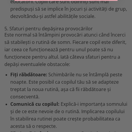
educatorii. Copiii care sunt odihniți sunt mai
predispuși să se implice în jocuri și activități de grup,
dezvoltându-și astfel abilitățile sociale.
5. Sfaturi pentru depășirea provocărilor
Este normal să întâmpini provocări atunci când încerci
să stabilești o rutină de somn. Fiecare copil este diferit,
iar ceea ce funcționează pentru unul poate să nu
funcționeze pentru altul. Iată câteva sfaturi pentru a
depăși eventualele obstacole:
Fiți răbdătoare:
Schimbările nu se întâmplă peste
noapte. Este posibil ca copilul tău să se adapteze
treptat la noua rutină, așa că fii răbdătoare și
consecventă.
Comunică cu copilul:
Explică-i importanța somnului
și de ce este nevoie de o rutină. Implicarea copilului
în stabilirea rutinei poate crește probabilitatea ca
acesta să o respecte.