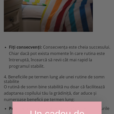
Fiți consecvenți:
Consecvența este cheia succesului.
Chiar dacă pot exista momente în care rutina este
întreruptă, încearcă să revii cât mai rapid la
programul stabilit.
4. Beneficiile pe termen lung ale unei rutine de somn
stabilite
O rutină de somn bine stabilită nu doar că facilitează
adaptarea copilului tău la grădiniță, dar aduce și
numeroase beneficii pe termen lung:
Promovarea unui stil de viață sănătos:
Obiceiurile