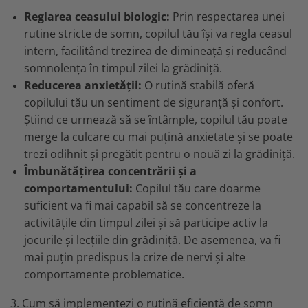
Reglarea ceasului biologic:
Prin respectarea unei
rutine stricte de somn, copilul tău își va regla ceasul
intern, facilitând trezirea de dimineață și reducând
somnolența în timpul zilei la grădiniță.
Reducerea anxietății:
O rutină stabilă oferă
copilului tău un sentiment de siguranță și confort.
Știind ce urmează să se întâmple, copilul tău poate
merge la culcare cu mai puțină anxietate și se poate
trezi odihnit și pregătit pentru o nouă zi la grădiniță.
Îmbunătățirea concentrării și a
comportamentului:
Copilul tău care doarme
suficient va fi mai capabil să se concentreze la
activitățile din timpul zilei și să participe activ la
jocurile și lecțiile din grădiniță. De asemenea, va fi
mai puțin predispus la crize de nervi și alte
comportamente problematice.
3. Cum să implementezi o rutină eficientă de somn