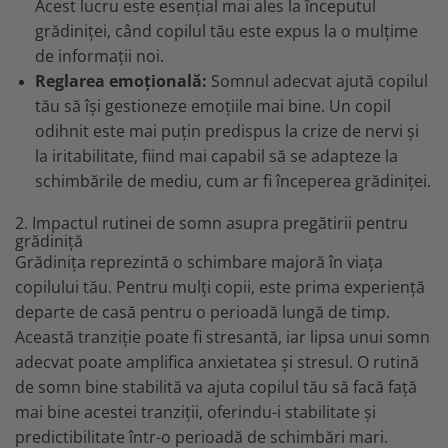
Acest lucru este esențial mai ales la începutul
grădiniței, când copilul tău este expus la o mulțime
de informații noi.
Reglarea emoțională:
Somnul adecvat ajută copilul
tău să își gestioneze emoțiile mai bine. Un copil
odihnit este mai puțin predispus la crize de nervi și
la iritabilitate, fiind mai capabil să se adapteze la
schimbările de mediu, cum ar fi începerea grădiniței.
2. Impactul rutinei de somn asupra pregătirii pentru
grădiniță
Grădinița reprezintă o schimbare majoră în viața
copilului tău. Pentru mulți copii, este prima experiență
departe de casă pentru o perioadă lungă de timp.
Această tranziție poate fi stresantă, iar lipsa unui somn
adecvat poate amplifica anxietatea și stresul. O rutină
de somn bine stabilită va ajuta copilul tău să facă față
mai bine acestei tranziții, oferindu-i stabilitate și
predictibilitate într-o perioadă de schimbări mari.