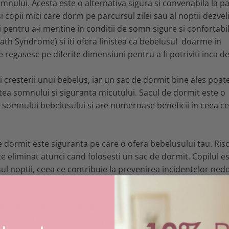
omnului. Acesta este o alternativa sigura si convenabila la p
i copii mici care dorm pe parcursul zilei sau al noptii dezveli
i pentru a-i mentine in conditii de somn sigure si confortabil
ath Syndrome) si iti ofera linistea ca bebelusul doarme in
 regasesc pe diferite dimensiuni pentru a fi potriviti inca de
i cresterii unui bebelus, iar un sac de dormit bine ales poat
atea somnului si siguranta micutului. Sacul de dormit este o
ul somnului bebelusului si are numeroase beneficii in ceea ce
e dormit este siguranta pe care o ofera bebelusului tau. Ris
e eliminat atunci cand folosesti un sac de dormit. Copilul e
ul noptii, ceea ce contribuie la prevenirea incidentelor nedo
ate de grosimi si materiale, ceea ce ii face potriviti pentru a
rcursul noptii. Aceasta ajuta la evitarea supraincalzirii sau 