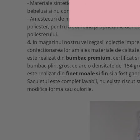
- Materiale sintetice sigure: Daca alegeti un sac
bebelusi si nu contin substante chimice pericul
- Amestecuri de materiale: UnII saci de dormit p
poliester, pentru a combina proprietatile de res
poliesterului.
4.
In magazinul nostru vei regasi colectie impre
confectionarea lor am ales materiale de calitate 
este realizat din
bumbac premium
, certificat 
bumbac plin, gros, ce are o densitate de 154 gr/
este realizat din
finet moale si fin
si a fost gand
Saculetul este complet lavabil, nu exista riscut st
modifica forma sau culorile.