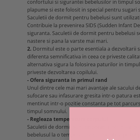
confortului si sigurantei bebelusilor in timpul s
plapume si este folosit in special pentru sugari s
Saculetii de dormit pentru bebelusi sunt utilizat
Contribuie la prevenirea SIDS (Sudden Infant De
siguranta. Saculetii de dormit pentru bebelusi se
nastere si pana la varste mai mari.
2.
Dormitul este o parte esentiala a dezvoltarii s
diferenta semnificativa in ceea ce priveste calit
alternativa sigura la folosirea paturilor in timp
priveste dezvoltarea copilului.
- Ofera siguranta in primul rand
Unul dintre cele mai mari avantaje ale sacului d
sufocare sau infasurare gresita intr-o patura est
mentinut intr-o pozitie constanta pe tot parcurs
timpul somnului.
- Regleaza temperatura corpului
Saculetii de dormit sunt disponibili intr-o variet
bebelusul la o temperatura confortabila pe tot pa