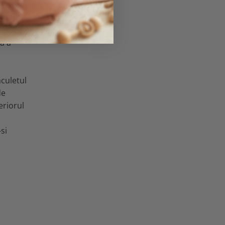
e pentru
umbac cu
a a
aculetul
de
eriorul
.
si