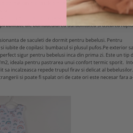
 de dormit din materiale sintetice, asigurati-va ca sunt sigur
oase.
ot fi confectionati din amestecuri de materiale, cum ar fi b
pirabilitate ale bumbacului cu durabilitatea si uscarea rapid
sionanta de saculeti de dormit pentru bebelusi. Pentru
si iubite de copilasi: bumbacul si plusul pufos.Pe exterior s
si perfect sigur pentru bebelusi inca din prima zi. Este un tip 
m2, ideala pentru pastrarea unui confort termic sporit. Int
it sa incalzeasca repede trupul firav si delicat al bebelusilor
rangerii si poate fi spalat ori de cate ori este necesar fara a-