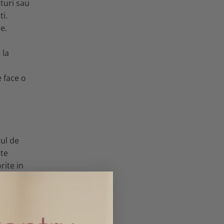
aturi sau
ti.
e.
 la
e face o
cul de
ste
rite in
 mentine
racirii