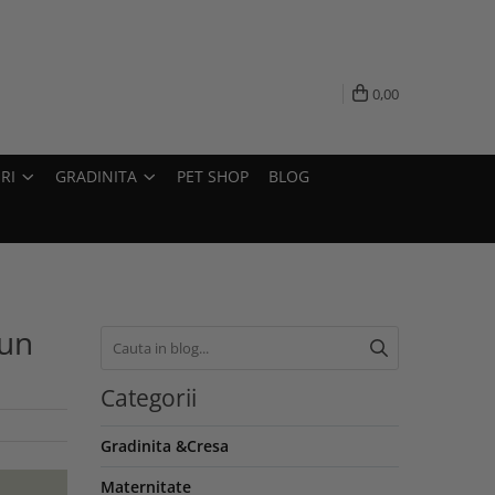
0,00
RI
GRADINITA
PET SHOP
BLOG
 un
Categorii
Gradinita &Cresa
Maternitate