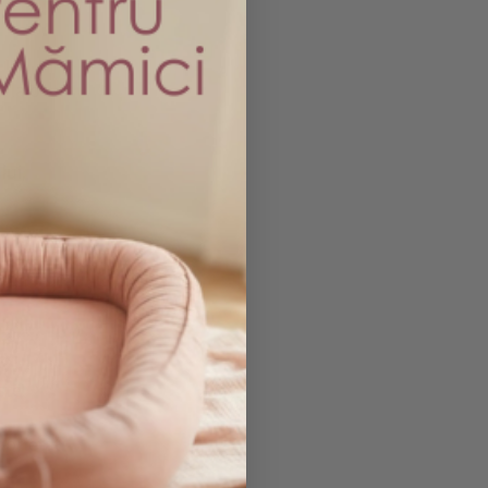
 in
l la o
lui,
ea mai
re o
ste
prietati