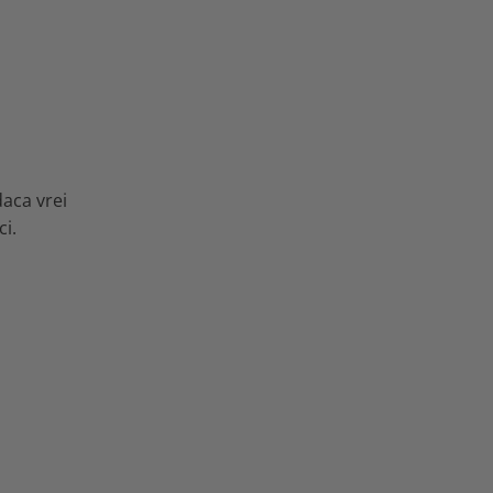
daca vrei
ci.