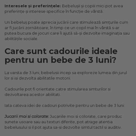
Interesele și preferințele:
Bebelușii și copiii mici pot avea
preferințe și interese specifice în funcție de vârstă.
Un bebeluș poate aprecia jucării care stimulează simțurile cum
ar fi jucării zornăitoare, în timp ce un copil mai în vârstă s-ar
putea bucura de jocuri care îi ajută să-și dezvolte imaginația sau
abilitățile sociale.
Care sunt cadourile ideale
pentru un bebe de 3 luni?
La varsta de 3 luni, bebelusii incep sa exploreze lumea din jurul
lor si isi dezvolta abilitatile motorii.
Cadourile pot fi orientate catre stimularea simturilor si
dezvoltarea acestor abilitati.
Iata cateva idei de cadouri potrivite pentru un bebe de 3 luni:
Jucarii moi si colorate:
Jucariile moi si colorate, care produc
sunete usoare sau au texturi diferite, pot atrage atentia
bebelusului si il pot ajuta sa-si dezvolte simtul tactil si auditiv.