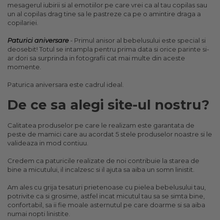
mesagerul iubirii si al emotiilor pe care vrei ca al tau copilas sau
un al copilas drag tine sa le pastreze ca pe o amintire draga a
copilariei.
Paturici aniversare
- Primul anisor al bebelusului este special si
deosebit! Totul se intampla pentru prima data si orice parinte si-
ar dori sa surprinda in fotografii cat mai multe din aceste
momente.
Paturica aniversara este cadrul ideal.
De ce sa alegi site-ul nostru?
Calitatea produselor pe care le realizam este garantata de
peste de mamici care au acordat 5 stele produselor noastre si le
valideaza in mod contiuu.
Credem ca paturicile realizate de noi contribuie la starea de
bine a micutului, il incalzesc si il ajuta sa aiba un somn linistit.
Am ales cu grija tesaturi prietenoase cu pielea bebelusului tau,
potrivite ca si grosime, astfel incat micutul tau sa se simta bine,
confortabil, sa ii fie moale asternutul pe care doarme si sa aiba
numai nopti linistite.