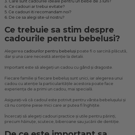
Pat Rabatabil
3. Care sunt cadourile ideale pentru un bebe de 3 luni?
Patura Forma Ursulet
140x70
Somn
Bebe - Plaja
4. Ce cadouri ar trebui evitate?
Pat Stivuibil
Patura Nou Nascuti
Saltele
Speciala
Copii
5. Ce cadouri iti recomandam noi?
Scaune
Fasa
6. De ce sa alegi site-ul nostru?
Suport
Baldachin
Copii - Bumbac
Sac de Dormit
Lemn
Sustinere
Copii - Gluga
Ce trebuie sa stim despre
Cearsafuri si protectii
Sac de Infasat
Mese
Torticolis
Copii - Plaja
cadourile pentru bebelusi?
Scutec de Infasat
VARSTA
Copii - Plaja cu Gluga
Modulare
Sistem - Vara
Copii - Poncho
Sortulete
3 Luni
Alegerea
cadourilor pentru bebeluși
poate fi o sarcină plăcută,
Sistem Nou Nascut
Copii - Poncho Plaja
6 Luni
dar și una care necesită atenție la detalii.
CRESA
Sistem 0-3 Luni
Cu Capison
1 An
Ghiozdane
Important este să alegeți un cadou cu gând și dragoste.
Sistem 3-6 luni
Cu Capison - Bebe
SETURI
Ghiozdane Fete
Sistem 6-9 Luni
Personalizate
Fiecare familie și fiecare bebeluș sunt unici, iar alegerea unui
Plapuma si Perna
Ghiozdane Baieti
Sistem Ieftin
cadou cu atenție la particularitățile acestora poate face
Roz
Set Pilota si Perna
Saculeti
experiența de a primi un cadou, mai specială.
Suport pentru Infasat
Set Paturica si Perna
Scutece
Asigurați-vă că cadoul este potrivit pentru vârsta bebelușului și
Set Cuverturi si Pernute
că nu conține piese mici care ar putea fi înghițite.
Încercați să alegeți cadouri practice și utile pentru părinți,
precum hăinuțe, scutece, biberoane sau jucării de dentiție.
De ce este important sa