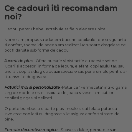
Ce cadouri iti recomandam
noi?
Cadoul pentru bebelus trebuie sa fie o alegere unica.
Noi ne-am propus sa aducem bucurie copilasilor dar si siguranta
si confort, tocmai de aceea am realizat lucrusoare dragalase ce
pot fi daruite sub forma de cadou.
Jucarii de plus
- Ofera bucurie si distractie cu aceste set de
jucarii si accesorii in forma de iepura, elefant, copilasului tau sau
unui alt copilas drag cu ocazii speciale sau pur si simplu pentru a-
ti transmite dragostea.
Paturici moi si personalizate
-Paturica ”Fermecata” intr-o gama
larg de modele este inspirata de joaca si veselia micutilor
copilasi gingasi si delicati.
O parte bumbac si o parte plus, moale si catifelata paturica
inveleste copilasii cu dragoste si le asigura confort si stare de
bine.
Pernute decorative magice
- Suave si dulce, pernutele sunt