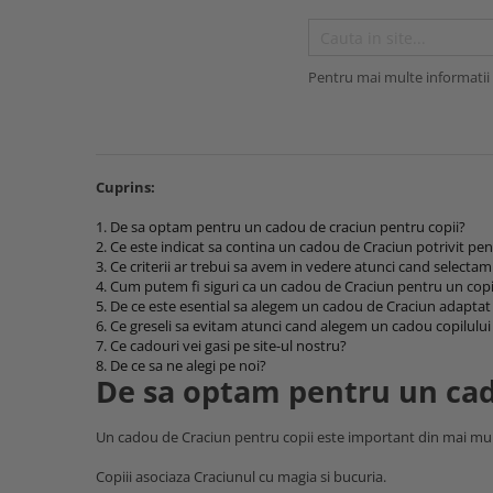
Minky
Fete
Set cu Lenjerie
De Dormit
Decorative
PERSONALIZATE - BEBELUSI
Mare
Copii - 10 ani
Panza
Nou Nascut
La Comanda
De Leganat
Elefant
PERSONALIZATE - NOU NASCUTI
Copii - 12 ani
Personalizati
Plusata
Personalizate
De Stat pe Burta
Ergonomica
PRIMUL CRACIUN
Copii - Bumbac
Bumbac
Pentru mai multe informatii 
Port Bebe
SETURI
Decorative
Fata de Perna
SET
Copii - Bumbac Organic
Prosoape Personalizate
Pufoasa
Elefant
Set
Gradinita
SET - BAIAT
Cu Gluga
Pernute
Scoica Auto
Forma Luna
Set 2 Piese Universale
Hipoalergenica
SET - FATA
Cu Gluga - Bumbac
Scaune
Somn
Forma Norisor
Set 3 Piese 120x60 cm
Personalizate
VARSTA
Cuprins:
Cu Gluga - Pufos
Lenjerie Pat
Subtire
Forma Picatura
Set 3 Piese 140x70 cm
Podea
NOU NASCUT
Fetite
1. De sa optam pentru un cadou de craciun pentru copii?
Velvet
Forma Steluta
Stivuibil
Set 5 Piese
Protectie Pat
NOU NASCUT - FATA
2. Ce este indicat sa contina un cadou de Craciun potrivit pen
Personalizate
MATERIAL
Formarea Capului
Seturi
Seturi Complete
Sa Nu Transpire
3. Ce criterii ar trebui sa avem in vedere atunci cand selecta
NOU NASCUT - BAIAT
Plaja
4. Cum putem fi siguri ca un cadou de Craciun pentru un copil 
Impotriva Plagiocefaliei
Cearceaf
Bumbac
Seturi Patut Cosulet si Landou
Set Pilota si Perna
3 LUNI
Poncho
5. De ce este esential sa alegem un cadou de Craciun adaptat n
Modelare Cap
Bumbac Organic
MARIMI COPII
Sezut
6. Ce greseli sa evitam atunci cand alegem un cadou copilului 
Cearceaf Impermeabil
6 LUNI
Roz
Patut
7. Ce cadouri vei gasi pe site-ul nostru?
Muselina Certificata COTS
Pat Stivuibil
90x50
1 AN
Roz Pufos
8. De ce sa ne alegi pe noi?
Personalizata
CULORI
De sa optam pentru un cad
Paturi
60x120
Trusou botez
Tip Prosop
Plata
Alba
70x140
Stivuibile
Prosoape
Perna Pozitionare Bebe
Un cadou de Craciun pentru copii este important din mai mu
Roz
90X200
Rabatabile
Bebe
Pozitionare
Sisteme Infasare
120X200
Saltele
Copiii asociaza Craciunul cu magia si bucuria.
Bebe - Bumbac
Protectie Patut