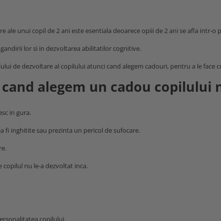
ale unui copil de 2 ani este esentiala deoarece opiii de 2 ani se afla intr-o 
gandirii lor si in dezvoltarea abilitatilor cognitive.
ului de dezvoltare al copilului atunci cand alegem cadouri, pentru a le face c
 cand alegem un cadou copilului n
esc in gura.
a fi inghitite sau prezinta un pericol de sufocare.
re.
e copilul nu le-a dezvoltat inca.
ersonalitatea copilului.