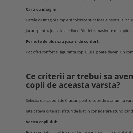
Carti cu imagini:
Cartile cu imagini simple si colorate sunt ideale pentru a incura
Jucarii pentru joaca in aer liber: Biciclete, masinute de impins, 
Pernute de plus sau jucarii de confort:
Pot oferi confort si siguranta copilului si poate deveni un c
Ce criterii ar trebui sa a
copii de aceasta varsta?
Selectia de cadouri de Craciun pentru copii de o anumita varst
Iata cateva criterii si sfaturi de luat in considerare atunci can
Varsta copilului:
Este esential sa luati in considerare varsta reala a copilului at