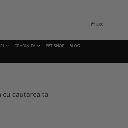
0,00
RI
GRADINITA
PET SHOP
BLOG
a cu cautarea ta