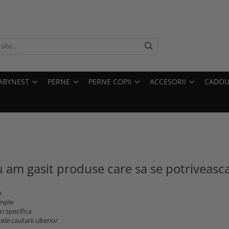
ABYNEST
PERNE
PERNE COPII
ACCESORII
CADOU
 am gasit produse care sa se potriveasc
a
imple
n specifica
ele cautarii ulterior