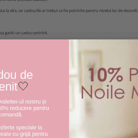
sta la alta, iar cadourile ar trebui sa fie potrivite pentru nivelul lor de dezvolt
sa gasiti un cadou potrivit.
animate, sporturi sau hobby-uri, puteti alege cadouri legate de acestea.
dou de
iese mici sau alte potentiale pericole pentru copii mici.
enit
🤍
ilului.
letter-ul nostru și
10% reducere pentru
 si sa fie potrivite pentru copilul in cauza.
 comandă.
u siguranta apreciate si iubite.
oferte speciale la
create cu grijă pentru