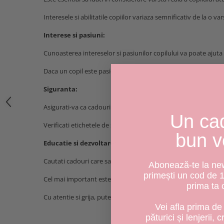
Interesele si abilitatile copiilor variaza semnificativ de la o var
Interese si pasiuni:
Cunoasterea intereselor si pasiunilor copilului va poate ajuta 
Daca un copil este pasionat de anumite personaje din desene 
Siguranta:
Asigurati-va ca cadourile sunt sigure pentru copii.
Un ca
Verificati etichetele de siguranta si asigurati-va ca nu exista p
bun v
Educatie si dezvoltare:
Cautati cadouri care sa incurajeze invatarea si dezvoltarea cop
Abonează-te la news
primești un cod de 
Cel mai important este sa alegeti cadouri care sa aduca bucurie
prima ta
Cu atentie si grija, puteti gasi cadouri de Craciun care vor fi c
Vei afla prima de 
păturici și lenjerii, 