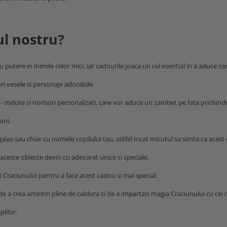
ul nostru?
 putere in inimile celor mici, iar cadourile joaca un rol esential in a aduce za
ri vesele si personaje adorabile.
 - stelute si norisori personalizati, care vor aduce un zambet pe fata prichindeil
uni.
alas sau chiar cu numele copilului tau, astfel incat micutul sa simta ca acest 
" aceste obiecte devin cu adevarat unice si speciale.
 Craciunului pentru a face acest cadou si mai special.
e a crea amintiri pline de caldura si de a impartasi magia Craciunului cu cei m
piilor.