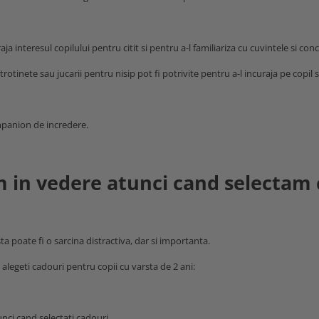
ja interesul copilului pentru citit si pentru a-l familiariza cu cuvintele si co
trotinete sau jucarii pentru nisip pot fi potrivite pentru a-l incuraja pe copil 
ompanion de incredere.
vem in vedere atunci cand selectam
a poate fi o sarcina distractiva, dar si importanta.
d alegeti cadouri pentru copii cu varsta de 2 ani:
unci cand selectati cadouri.