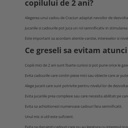
copilului de 2 ani?
Alegerea unui cadou de Craciun adaptat nevoilor de dezvoltare 
Jucariile si cadourile pot juca un rol semnificativ in stimularea 
Este important sa acordam atentie varstei, intereselor si nivel
Ce greseli sa evitam atunci
Copiii mici de 2 ani sunt foarte curiosi si pot pune orice le gas
Evita cadourile care contin piese mici sau obiecte care ar pute
Alege jucarii care sunt potrivite pentru nivelul lor de dezvolta
Evita jucariile prea complexe sau care necesita abilitati pe car
Evita sa achizitionezi numeroase cadouri fara semnificatii.
Unul mic si util este suficient.
Evita sa daruiesti cadouri care nu au legatura cu interesul si p