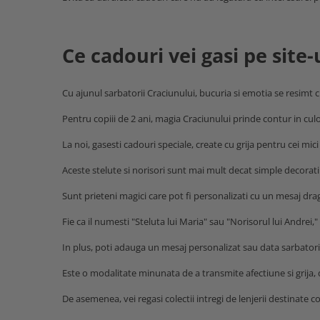
Ce cadouri vei gasi pe site-
Cu ajunul sarbatorii Craciunului, bucuria si emotia se resimt cu
Pentru copiii de 2 ani, magia Craciunului prinde contur in culo
La noi, gasesti cadouri speciale, create cu grija pentru cei mici
Aceste stelute si norisori sunt mai mult decat simple decorati
Sunt prieteni magici care pot fi personalizati cu un mesaj drag
Fie ca il numesti "Steluta lui Maria" sau "Norisorul lui Andrei,
In plus, poti adauga un mesaj personalizat sau data sarbatorii
Este o modalitate minunata de a transmite afectiune si grija, d
De asemenea, vei regasi colectii intregi de lenjerii destinate co