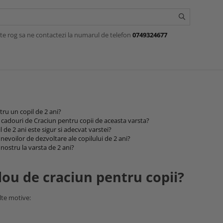
te rog sa ne contactezi la numarul de telefon
0749324677
tru un copil de 2 ani?
m cadouri de Craciun pentru copii de aceasta varsta?
de 2 ani este sigur si adecvat varstei?
evoilor de dezvoltare ale copilului de 2 ani?
nostru la varsta de 2 ani?
ou de craciun pentru copii?
lte motive: