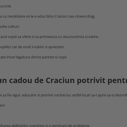
bucurie.
ra cu nerabdare ce le-a adus Mos Craciun sau cineva drag.
ulte culturi.
and copiii sa ofere si sa primeasca cu recunostinta si iubire.
piilor cat de mult ii iubim si apreciem.
te intari legatura dintre parinte si copii.
un cadou de Craciun potrivit pentr
fie sigur, educativ si potrivit varstei lui, astfel incat sa-l ajute sa-si dezvolte
ani:
ltarea abilitatilor cognitive si a rezolvarii de probleme.