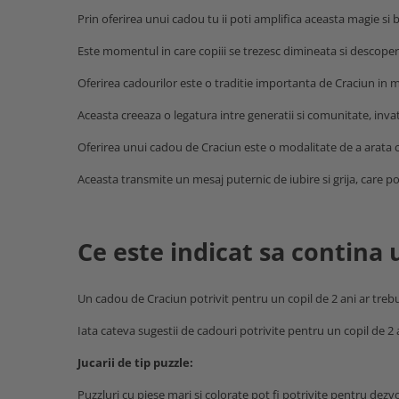
MARIMI BEBELUSI
Patura
Patut
Bebe - Cu Gluga
Prin oferirea unui cadou tu ii poti amplifica aceasta magie si 
Regurgitare
Patura Bumbac Organic
120x60
Pat Rabatabil
Bebe - Finet
Sezut
Este momentul in care copiii se trezesc dimineata si descope
Patura Forma Ursulet
140x70
Pat Stivuibil
Bebe - Plaja
Somn
Patura Nou Nascuti
Saltele
Scaune
Oferirea cadourilor este o traditie importanta de Craciun in m
Copii
Speciala
Fasa
Baldachin
Copii - Bumbac
Lemn
Suport
Aceasta creeaza o legatura intre generatii si comunitate, invat
Sac de Dormit
Copii - Gluga
Mese
Cearsafuri si protectii
Sustinere
Oferirea unui cadou de Craciun este o modalitate de a arata co
Sac de Infasat
Copii - Plaja
Torticolis
Modulare
Scutec de Infasat
Copii - Plaja cu Gluga
Aceasta transmite un mesaj puternic de iubire si grija, care poa
VARSTA
Sortulete
Sistem - Vara
Copii - Poncho
3 Luni
CRESA
Sistem Nou Nascut
Copii - Poncho Plaja
6 Luni
Ghiozdane
Sistem 0-3 Luni
Ce este indicat sa contina 
Cu Capison
1 An
Ghiozdane Fete
Sistem 3-6 luni
Cu Capison - Bebe
SETURI
Ghiozdane Baieti
Sistem 6-9 Luni
Personalizate
Un cadou de Craciun potrivit pentru un copil de 2 ani ar trebui sa 
Plapuma si Perna
Saculeti
Sistem Ieftin
Roz
Set Pilota si Perna
Iata cateva sugestii de cadouri potrivite pentru un copil de 2 
Suport pentru Infasat
Set Paturica si Perna
Scutece
Jucarii de tip puzzle:
Set Cuverturi si Pernute
Puzzluri cu piese mari si colorate pot fi potrivite pentru dezvo