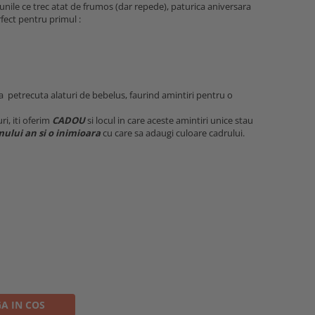
unile ce trec atat de frumos (dar repede), paturica aniversara
fect pentru primul :
pa petrecuta alaturi de bebelus, faurind amintiri pentru o
ri, iti oferim
CADOU
si locul in care aceste amintiri unice stau
mului an si o inimioara
cu care sa adaugi culoare cadrului.
A IN COS