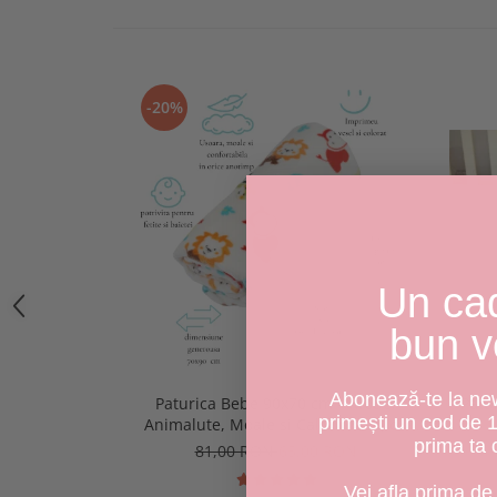
-20%
Un ca
bun v
Abonează-te la news
Paturica Bebe 90x70 cm – Model
Pătu
primești un cod de 
Animalute, Moale si Calduroasa, cu
prima ta
Doua Fete
81,00 RON
65,00 RON
Vei afla prima de 