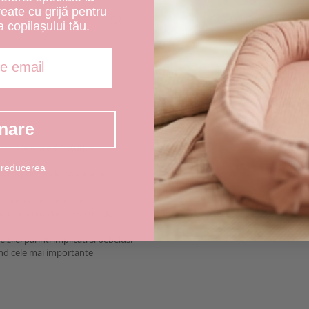
create cu grijă pentru
ADAUGA IN COS
ADAUGA IN COS
a copilașului tău.
nare
a in atelierele Paturica
 reducerea
, un prim an in care totul se
l mama sau tata, fericirea este
pe unice din viata voastra de
zile, parinti implicati si bebelusi
and cele mai importante