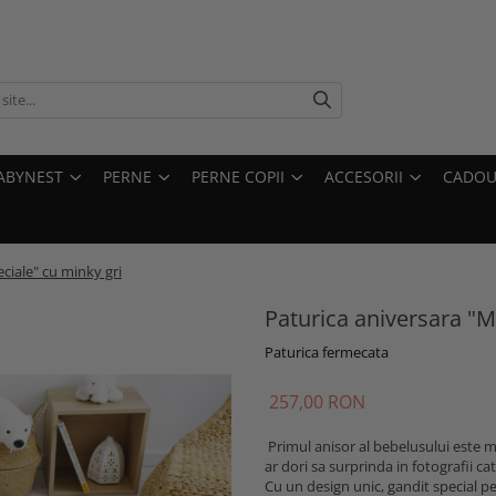
ABYNEST
PERNE
PERNE COPII
ACCESORII
CADOU
ciale" cu minky gri
Paturica aniversara "
Paturica fermecata
257,00 RON
Primul anisor al bebelusului este ma
ar dori sa surprinda in fotografii 
Cu un design unic, gandit special 