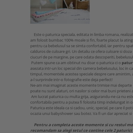
Este o paturica speciala, editata in limba romana, realizata
am folosit bumbac 100% moale si fin, foarte placut la atinge
pentru ca bebelusul sa se simta confortabil, iar pentru spa
calduros de culoare gri. Un detaliu ce ofera culoare si doza
ciucuri de pe margine, pe care odata descoperiti, bebelusul 
Putem spune ca am obtinut nu doar o paturica ci o
patur
asezata intr-un loc special din camera bebelusului, loc in c
timpul, momentele acestea speciale despre care amintim, a
a-l surprinde intr-o fotografie este deja perfect!
Ne-am mai imaginat aceste momente trimise mai departe pr
poate nu sunt alaturi, ori nasilor si celor mai buni prieteni a
Am lucrat paturica cu multa grija, asigurandu-ne ca nu este
confortabila pentru a putea fi folosita timp indelungat in or
Paturica este ideala ca si cadou, unic, special, pe care il pot
ocazia unui babyshower sau botez. Va fi un dar apreciat si 
Pentru a completa aceste momente si cu restul mome
recomandam sa alegi setul ce contine cele 2 paturic