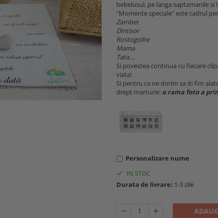
bebelusul, pe langa saptamanile si l
"Momente speciale" este cadrul per
Zambet
Dintisor
Rostogolire
Mama
Tata....
Si povestea continua cu fiecare cli
viata!
Si pentru ca ne dorim sa iti fim alatu
drept marturie:
o rama foto a pri
Personalizare nume
IN STOC
Durata de livrare:
1-3 zile
ADAUG