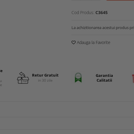
Cod Produs:
C3645
La achizitionarea acestui produs pr
Adauga la Favorite
de
Retur Gratuit
Garantia
Calitatii
in 30 zile
cu
re