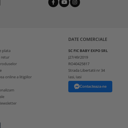
DATE COMERCIALE
 plata
SC FIC BABY EXPO SRL
 retur
J27/49/2019
produselor
RO40425817
e
Strada Libertatii nr 34
a online a litigiilor
Iasi, Iasi
Contacteaza-ne
onalizam
ale
ewsletter