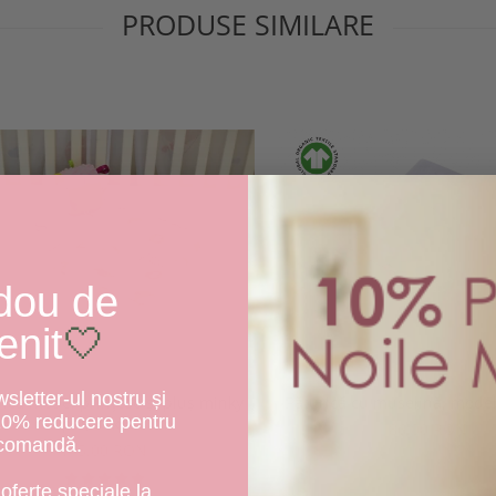
PRODUSE SIMILARE
dou de
enit
🤍
letter-ul nostru și
Păturică cu muselină, mode
rică model prințese și pluș minky
10% reducere pentru
roz pal, 80x100 cm
86,00 RON
 comandă.
145,00 RON
oferte speciale la