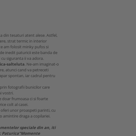
 din tesaturi atent alese. Astfel,
re, strat termic in interior
te am folosit minky pufos si
 de inedit paturicii este banda de
cu siguranta ii va adora.
ica-salteluta
. Ne-am imaginat-o
are, atunci cand va petreceti
par spontan, iar cadrul pentru
in fotografii bunicilor care
i vostri.
 doar frumoasa ci si foarte
ice colt al casei.
i oferi unor proaspeti parinti, cu
o amintire draga a copilariei.
ntelor speciale din an, iti
i : Paturica"Momente