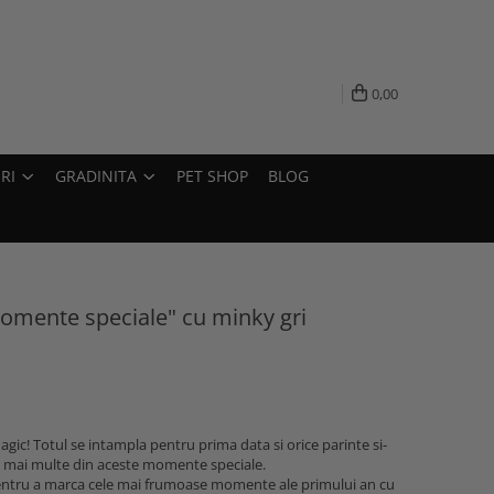
0,00
RI
GRADINITA
PET SHOP
BLOG
Momente speciale" cu minky gri
gic! Totul se intampla pentru prima data si orice parinte si-
cat mai multe din aceste momente speciale.
pentru a marca cele mai frumoase momente ale primului an cu