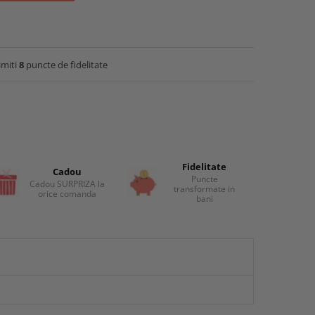
imiti
8
puncte de fidelitate
Fidelitate
Cadou
Puncte
Cadou SURPRIZA la
transformate in
orice comanda
bani