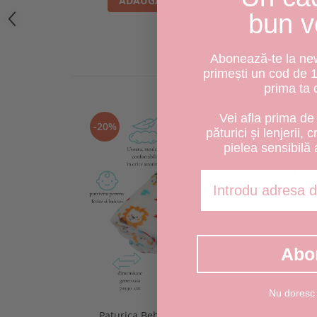
ADAUGA IN COS
bun v
Abonează-te la news
primești un cod de 
prima ta
Vei afla prima de 
-20%
păturici și lenjerii, 
pielea sensibilă 
Adresa de email
Abo
Nu doresc
Paturica Bebe 90x70 cm – Model
Pătu