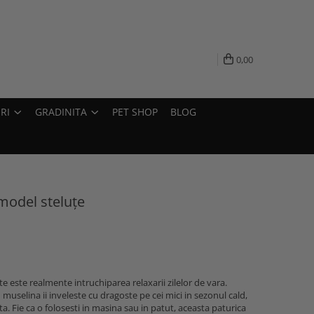
0,00
RI
GRADINITA
PET SHOP
BLOG
model steluțe
e este realmente intruchiparea relaxarii zilelor de vara.
 muselina ii inveleste cu dragoste pe cei mici in sezonul cald,
ta. Fie ca o folosesti in masina sau in patut, aceasta paturica