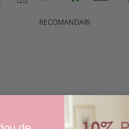
re
RECOMANDARI
dou de