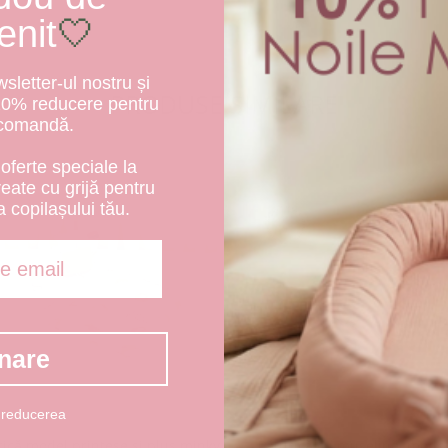
enit
🤍
letter-ul nostru și
PRODUSE SIMILARE
10% reducere pentru
 comandă.
oferte speciale la
create cu grijă pentru
a copilașului tău.
nare
 reducerea
Păturică cu muselină, mode
rică model prințese și pluș minky