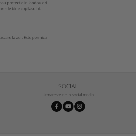
f sau protectie in landou ori
tare de bine copilasului.
 uscare la aer. Este permica
SOCIAL
Urmareste-ne in social media