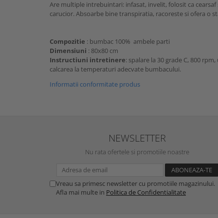
Are multiple intrebuintari: infasat, invelit, folosit ca cearsa
carucior. Absoarbe bine transpiratia, racoreste si ofera o s
Compozitie
: bumbac 100% ambele parti
Dimensiuni
: 80x80 cm
Instructiuni intretinere
: spalare la 30 grade C, 800 rpm,
calcarea la temperaturi adecvate bumbacului.
Informatii conformitate produs
NEWSLETTER
Nu rata ofertele si promotiile noastre
Vreau sa primesc newsletter cu promotiile magazinului.
Afla mai multe in
Politica de Confidentialitate