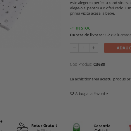
este alegerea perfecta cand vine v
Alege-o si pentru a o oferi cadou u
prima vizita acasa la bebe.
IN STOC
Durata de livrare:
1-2 zile lucrato
ADAUG
Cod Produs:
C3639
La achizitionarea acestui produs pr
Adauga la Favorite
de
Retur Gratuit
Garantia
Calitatii
in 30 zile
cu