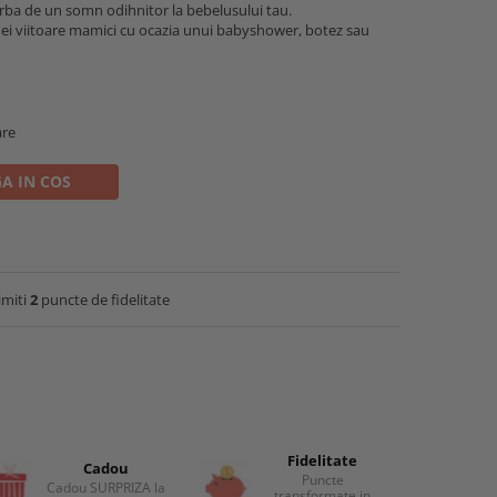
orba de un somn odihnitor la bebelusului tau.
nei viitoare mamici cu ocazia unui babyshower, botez sau
are
A IN COS
imiti
2
puncte de fidelitate
Fidelitate
Cadou
Puncte
Cadou SURPRIZA la
transformate in