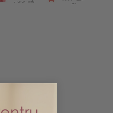
orice comanda
bani