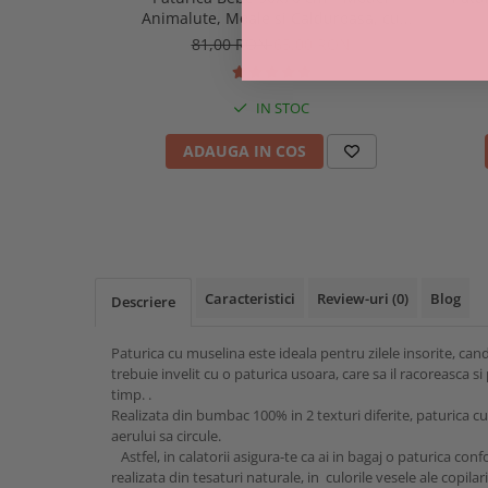
Animalute, Moale si Calduroasa, cu
Doua Fete
81,00 RON
65,00 RON
IN STOC
ADAUGA IN COS
Caracteristici
Review-uri
(0)
Blog
Descriere
Paturica cu muselina este ideala pentru zilele insorite, cand
trebuie invelit cu o paturica usoara, care sa il racoreasca si
timp. .
Realizata din bumbac 100% in 2 texturi diferite, paturica 
aerului sa circule.
Astfel, in calatorii asigura-te ca ai in bagaj o paturica con
realizata din tesaturi naturale, in culorile vesele ale copilari