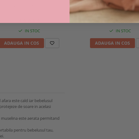
roz pal, 80x100 cm
86,00 RON
145,00 RON
IN STOC
IN STOC
ADAUGA IN COS
ADAUGA IN COS
 afara este cald iar bebelusul
 protejeze de soare in acelasi
cu muselina este aerata permitand
fortabila pentru bebelusul tau,
ei.