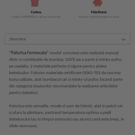
Cadou
Fidelitate
Cadou SURPRIZA la orice comanda
Puncte transformate in bani
Descriere
"Paturica Fermecata"
model curcubee
este realizată manual
dintr-o combinatie de bumbac 100% pe o parte și minky pufos
pe cealalta, 2 materiale perfecte si sigure pentru pielea
bebelușilor. Folosim materiale certificate OEKO-TEX de cea mai
buna calitate, atat bumbacul cat si minky-ul pufos facand parte
din categoria tesaturilor recomandate la realizarea articolelor
pentru bebelusi.
paturici pentru bebelusi paturica personalizata
bebe paturici bebe bumbac paturici bebe personalizate
Paturica este versatila, moale si usor de folosit, atat in patut cat
si afara la plimbare, pastrand temperatura optima a pielii
bebelusului tau in timpul somnului sau atunci cand este treaz, in
zilele racoroase.
paturica bumbac bebe paturica personalizata paturele bebelusi