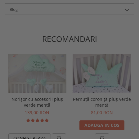
Blog
RECOMANDARI
Norișor cu accesorii pluș
Pernuță coroniță pluș verde
verde mentă
mentă
139,00 RON
81,00 RON
ADAUGA IN COS
CONFIGUREAZA