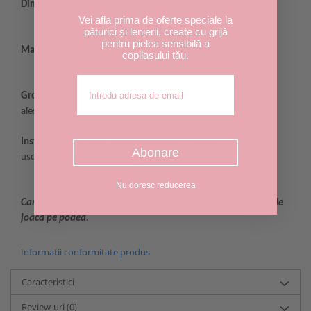
Dimensiune:
80x100 cm (+/- 5 cm)
papaturica fermecata,
Vei afla prima de oferte speciale la
paturici bebe, paturica personalizata, paturica bebe
păturici și lenjerii, create cu grijă
personalizata
pentru pielea sensibilă a
Materiale:
bumbac certificat OEKO-TEX si minky pufos
paturica
copilașului tău.
pufoasa paturici bebe, paturica personalizata, paturica bebe
Adresa de email
personalizata
Grosime:
intre 0.5 si 2 cm, in functie de tipul de paturica
ales
paturica baby, paturici bebe, paturica personalizata, paturica
bebe personalizata
Instructiuni:
se recomanda spalarea la
30 grade C, 800 rpm,
Abonare
uscare la aer. Nu este recomandata calcarea
plusata bebe,
paturica bebe personalizata
Nu doresc reducerea
Cand bebe creste, Paturica "Fermecata" ii poate deveni loc de
joaca pe podea.
Informatii conformitate produs
Caracteristici
Review-uri
(0)