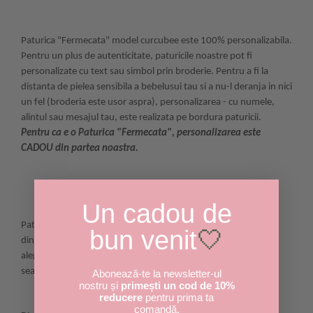
paturele bebe paturici pufoase bebe paturica nou nascuti
paturica pentru bebelusi paturici bebelusi bumbac paturici copii
Paturica "Fermecata" model curcubee este 100% personalizabila.
Pentru un plus de autenticitate, paturicile noastre pot fi
personalizate cu text sau simbol prin broderie. Pentru a fi la
distanta de pielea sensibila a bebelusui tau si a nu-l deranja in nici
un fel (broderia este usor aspra), personalizarea - cu numele,
alintul sau mesajul tau, este realizata pe bordura paturicii.
Pentru ca e o Paturica "Fermecata", personalizarea este
CADOU din partea noastra.
paturica bebe paturici bebe paturica bebelusi paturici bebelusi
cuvertura pat copii patura copii paturi groase pulsate paturica
paturici cuverturi copii patura bebe bumbac patura bebe
Un cadou de
personalizata
Paturica poate fi simpla, ori groasa. In functie de temperatura
bun venit
🤍
din casa, ori de modul in care intentionezi sa o folosesti, poti
alege cat de groasa sa fie. In varianta groasa ai o paturica all
season, perfecta de folosit in sezonul rece sau in cel cald.
Abonează-te la newsletter-ul
nostru și
primești un cod de 10%
patura bumbac bebe paturica bebe bumbac paturica bebe
reducere
pentru prima ta
personalizata
comandă.