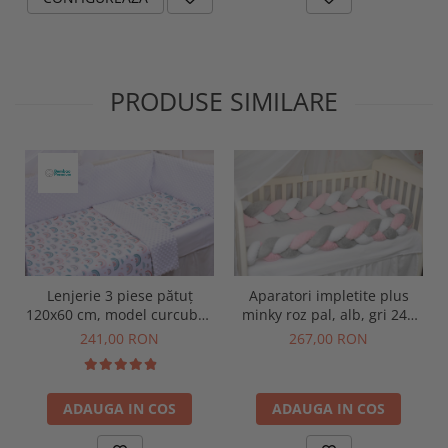
PRODUSE SIMILARE
Lenjerie 3 piese pătuț
Aparatori impletite plus
120x60 cm, model curcubee
minky roz pal, alb, gri 240
și pluș minky alb
cm
241,00 RON
267,00 RON
ADAUGA IN COS
ADAUGA IN COS