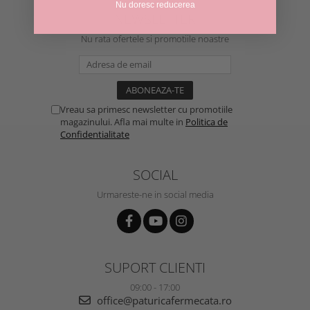
Nu doresc reducerea
NEWSLETTER
Nu rata ofertele si promotiile noastre
Vreau sa primesc newsletter cu promotiile
magazinului. Afla mai multe in
Politica de
Confidentialitate
SOCIAL
Urmareste-ne in social media
SUPORT CLIENTI
09:00 - 17:00
office@paturicafermecata.ro