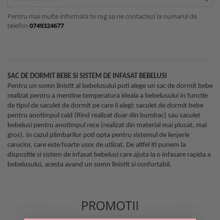
Minky
Fete
Set cu Lenjerie
De Dormit
Decorative
PERSONALIZATE - BEBELUSI
Mare
Copii - 10 ani
Panza
Nou Nascut
La Comanda
De Leganat
Elefant
PERSONALIZATE - NOU NASCUTI
Pentru mai multe informatii te rog sa ne contactezi la numarul de
Copii - 12 ani
Personalizati
telefon
0749324677
Plusata
Personalizate
De Stat pe Burta
Ergonomica
PRIMUL CRACIUN
Copii - Bumbac
Bumbac
Port Bebe
SETURI
Decorative
Fata de Perna
SET
Copii - Bumbac Organic
Prosoape Personalizate
Pufoasa
Elefant
Set
Gradinita
SET - BAIAT
Cu Gluga
Pernute
Scoica Auto
Forma Luna
Set 2 Piese Universale
Hipoalergenica
SET - FATA
Cu Gluga - Bumbac
Scaune
SAC DE DORMIT BEBE SI SISTEM DE INFASAT BEBELUSI
Somn
Forma Norisor
Set 3 Piese 120x60 cm
Personalizate
VARSTA
Cu Gluga - Pufos
Pentru un somn linistit al bebelusului poti alege un sac de dormit bebe
Lenjerie Pat
Subtire
Forma Picatura
Set 3 Piese 140x70 cm
Podea
NOU NASCUT
realizat pentru a mentine temperatura ideala a bebelusului in functie
Fetite
Velvet
Forma Steluta
Stivuibil
Set 5 Piese
Protectie Pat
de tipul de saculet de dormit pe care il alegi: saculet de dormit bebe
NOU NASCUT - FATA
Personalizate
MATERIAL
Formarea Capului
pentru anotimpul cald (fiind realizat doar din bumbac) sau saculet
Seturi
Seturi Complete
Sa Nu Transpire
NOU NASCUT - BAIAT
Plaja
bebelusi pentru anotimpul rece (realizat din material mai plusat, mai
Impotriva Plagiocefaliei
Cearceaf
Bumbac
Seturi Patut Cosulet si Landou
Set Pilota si Perna
3 LUNI
Poncho
gros). In cazul plimbarilor poti opta pentru sistemul de lenjerie
Modelare Cap
Bumbac Organic
MARIMI COPII
Sezut
Cearceaf Impermeabil
carucior, care este foarte usor de utlizat. De altfel iti punem la
6 LUNI
Roz
Patut
dispozitie si sistem de infasat bebelusi care ajuta la o infasare rapida a
Muselina Certificata COTS
Pat Stivuibil
90x50
1 AN
Roz Pufos
bebelusului, acesta avand un somn linistit si confortabil.
Personalizata
CULORI
Paturi
60x120
Trusou botez
Tip Prosop
Plata
Alba
70x140
Stivuibile
Prosoape
Perna Pozitionare Bebe
Roz
90X200
Rabatabile
PROMOTII
Bebe
Pozitionare
Sisteme Infasare
120X200
Saltele
Bebe - Bumbac
Protectie Patut