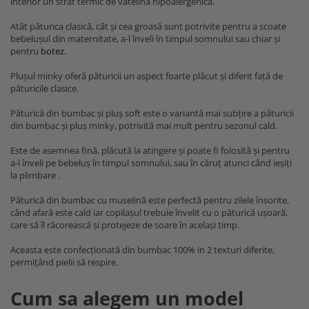
interior un strat termic de vatelină hipoalergenică.
Atât păturica clasică, cât și cea groasă sunt potrivite pentru a scoate
bebelușul din maternitate, a-l înveli în timpul somnului sau chiar și
pentru
botez
.
Plușul minky oferă păturicii un aspect foarte plăcut și diferit față de
păturicile clasice.
Păturică din bumbac și pluș soft este o variantă mai subțire a păturicii
din bumbac și pluș minky, potrivită mai mult pentru sezonul cald.
Este de asemnea fină, plăcută la atingere și poate fi folosită și pentru
a-l înveli pe bebeluș în timpul somnului, sau în căruț atunci când ieșiți
la plimbare .
Păturică din bumbac cu muselină este perfectă pentru zilele însorite,
când afară este cald iar copilașul trebuie învelit cu o păturică ușoară,
care să îl răcorească și protejeze de soare în același timp.
Aceasta este confecționată din bumbac 100% in 2 texturi diferite,
permițând pielii să respire.
Cum sa alegem un model