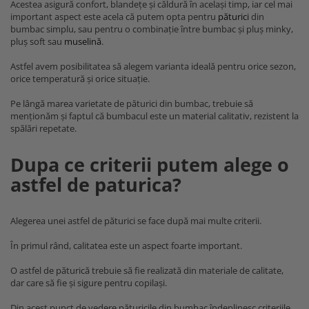
Acestea asigură confort, blandețe și căldură în același timp, iar cel mai
important aspect este acela că putem opta pentru
păturici
din
bumbac simplu, sau pentru o combinație între bumbac și pluș minky,
pluș soft sau
muselină
.
Astfel avem posibilitatea să alegem varianta ideală pentru orice sezon,
orice temperatură și orice situație.
Pe lângă marea varietate de păturici din bumbac, trebuie să
menționăm și faptul că bumbacul este un material calitativ, rezistent la
spălări repetate.
Dupa ce criterii putem alege o
astfel de paturica?
Alegerea unei astfel de păturici se face după mai multe criterii.
În primul rând, calitatea este un aspect foarte important.
O astfel de păturică trebuie să fie realizată din materiale de calitate,
dar care să fie și sigure pentru copilași.
Din acest punct de vedere păturicile din bumbac îndeplinesc criteriile