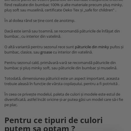
fiind realizate din bumbac 100% și alte materiale precum pluș minky,
pluș soft sau muselină, certificate Oeko Tex și „safe for children” .
În al doilea rând se ține cont de anotimp.
Dacă este iarnă sau toamnă, se recomandă păturicile de înfășat din
bumbac , cu interior din vatelină.
O altă variantă pentru sezonul rece sunt
păturicile din minky
pufos și
bumbac, clasice, sau
groase
cu interior din vatelină.
Pentru sezonul cald, primăvară-vară se recomandă păturicile din
bumbac și pluș minky soft, sau păturicile din bumbac și muselină.
Totodată, dimensiunea păturicii este un aspect important, aceasta
trebuie aleasă în funcție de vârsta copilașului, pentru a fi potrivită .
În ceea ce privește modelul, paleta de culori și modele este estul de
diversificată, astfel încât oricine și-ar putea găsi un model care să-i fie
pe plac.
Pentru ce tipuri de culori
putem sa optam ?