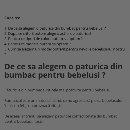
MARIMI BEBELUSI
Patura
Patut
Bebe - Cu Gluga
Regurgitare
Patura Bumbac Organic
120x60
Pat Rabatabil
Bebe - Finet
Sezut
Cuprins:
Patura Forma Ursulet
140x70
Pat Stivuibil
Bebe - Plaja
Somn
Patura Nou Nascuti
Saltele
Scaune
Copii
1. De ce sa alegem o paturica din bumbac pentru bebelusi ?
Speciala
2. Dupa ce criterii putem alege o astfel de paturica?
Fasa
Baldachin
Copii - Bumbac
Lemn
Suport
3. Pentru ce tipuri de culori putem sa optam ?
Sac de Dormit
Copii - Gluga
Mese
4. Pentru ce modele putem sa optam ?
Cearsafuri si protectii
Sustinere
Sac de Infasat
5. Cum sa alegem un model potrivit pentru nevoile bebelusului nostru
Copii - Plaja
Torticolis
Modulare
?
Scutec de Infasat
Copii - Plaja cu Gluga
VARSTA
Sortulete
De ce sa alegem o paturica din
Sistem - Vara
Copii - Poncho
3 Luni
CRESA
Sistem Nou Nascut
bumbac pentru bebelusi ?
Copii - Poncho Plaja
6 Luni
Ghiozdane
Sistem 0-3 Luni
Cu Capison
1 An
Ghiozdane Fete
Sistem 3-6 luni
Cu Capison - Bebe
Păturicile din bumbac sunt cele mai potrivite pentru bebeluși.
SETURI
Ghiozdane Baieti
Sistem 6-9 Luni
Personalizate
Plapuma si Perna
Bumbacul este un material blând, ce nu agresează pielea bebelușului
Saculeti
Sistem Ieftin
Roz
în niciun fel și nu provoacă iritații.
Set Pilota si Perna
Suport pentru Infasat
Set Paturica si Perna
De aceea, ar trebui să alegem păturicile confecționate din bumbac
Scutece
pentru bebelușii noștri.
Set Cuverturi si Pernute