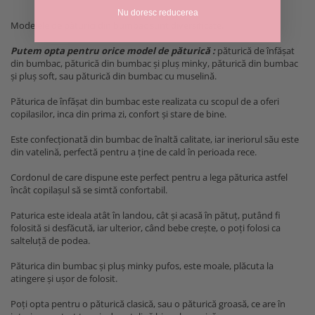
Nu doresc reducerea
Modelele de păturici din bumbac sunt diversificate.
Putem opta pentru orice model de păturică :
păturică de înfășat
din bumbac, păturică din bumbac și pluș minky, păturică din bumbac
și pluș soft, sau păturică din bumbac cu muselină.
Păturica de înfășat din bumbac este realizata cu scopul de a oferi
copilasilor, inca din prima zi, confort și stare de bine.
Este confecționată din bumbac de înaltă calitate, iar ineriorul său este
din vatelină, perfectă pentru a ține de cald în perioada rece.
Cordonul de care dispune este perfect pentru a lega păturica astfel
încât copilașul să se simtă confortabil.
Paturica este ideala atât în landou, cât și acasă în pătuț, putând fi
folosită si desfăcută, iar ulterior, când bebe crește, o poți folosi ca
salteluță de podea.
Păturica din bumbac și pluș minky pufos, este moale, plăcuta la
atingere și ușor de folosit.
Poți opta pentru o păturică clasică, sau o păturică groasă, ce are în