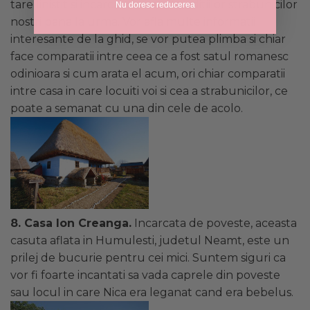
tare linistit si incarcat de istora traditiilor strabunicilor
Nu doresc reducerea
nostri pana la urma. Vor afla multe informatii
interesante de la ghid, se vor putea plimba si chiar
face comparatii intre ceea ce a fost satul romanesc
odinioara si cum arata el acum, ori chiar comparatii
intre casa in care locuiti voi si cea a strabunicilor, ce
poate a semanat cu una din cele de acolo.
8. Casa Ion Creanga.
Incarcata de poveste, aceasta
casuta aflata in Humulesti, judetul Neamt, este un
prilej de bucurie pentru cei mici. Suntem siguri ca
vor fi foarte incantati sa vada caprele din poveste
sau locul in care Nica era leganat cand era bebelus.