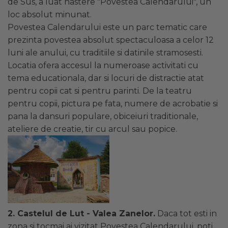
de Sus, a luat nastere "Povestea Calendarului", un
loc absolut minunat.
Povestea Calendarului este un parc tematic care
prezinta povestea absolut spectaculoasa a celor 12
luni ale anului, cu traditiile si datinile stramosesti.
Locatia ofera accesul la numeroase activitati cu
tema educationala, dar si locuri de distractie atat
pentru copii cat si pentru parinti. De la teatru
pentru copii, pictura pe fata, numere de acrobatie si
pana la dansuri populare, obiceiuri traditionale,
ateliere de creatie, tir cu arcul sau popice.
2. Castelul de Lut - Valea Zanelor.
Daca tot esti in
zona si tocmai ai vizitat Povestea Calendarului, poti