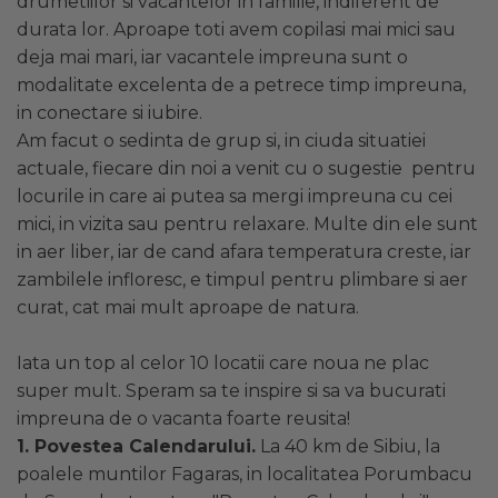
drumetiilor si vacantelor in familie, indiferent de
Pat Rabatabil
Patura Forma Ursulet
140x70
Somn
Bebe - Plaja
durata lor. Aproape toti avem copilasi mai mici sau
Pat Stivuibil
Patura Nou Nascuti
Saltele
Speciala
Copii
Scaune
deja mai mari, iar vacantele impreuna sunt o
Fasa
Suport
Baldachin
Copii - Bumbac
modalitate excelenta de a petrece timp impreuna,
Sac de Dormit
Lemn
Sustinere
Copii - Gluga
Cearsafuri si protectii
in conectare si iubire.
Sac de Infasat
Mese
Torticolis
Copii - Plaja
Am facut o sedinta de grup si, in ciuda situatiei
Scutec de Infasat
VARSTA
Copii - Plaja cu Gluga
Modulare
actuale, fiecare din noi a venit cu o sugestie pentru
Sistem - Vara
Copii - Poncho
Sortulete
3 Luni
locurile in care ai putea sa mergi impreuna cu cei
Sistem Nou Nascut
Copii - Poncho Plaja
6 Luni
CRESA
Sistem 0-3 Luni
mici, in vizita sau pentru relaxare. Multe din ele sunt
Cu Capison
1 An
Ghiozdane
Sistem 3-6 luni
in aer liber, iar de cand afara temperatura creste, iar
Cu Capison - Bebe
SETURI
Ghiozdane Fete
Sistem 6-9 Luni
zambilele infloresc, e timpul pentru plimbare si aer
Personalizate
Plapuma si Perna
Ghiozdane Baieti
Sistem Ieftin
curat, cat mai mult aproape de natura.
Roz
Set Pilota si Perna
Saculeti
Suport pentru Infasat
Set Paturica si Perna
Scutece
Iata un top al celor 10 locatii care noua ne plac
Set Cuverturi si Pernute
super mult. Speram sa te inspire si sa va bucurati
impreuna de o vacanta foarte reusita!
1. Povestea Calendarului.
La 40 km de Sibiu, la
poalele muntilor Fagaras, in localitatea Porumbacu