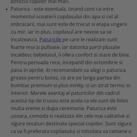
botezul copiilor mai mari.
Paturica - este esentiala, tinand cont ca intre
momentul scoaterii copilasului din apa si cel al
imbracarii, mai sunt este de trecut si etapa ungerii
cu mir, iar in plus, copilasul are nevoie sa se
incalzeasca.
Paturicile
pe care le realizam sunt
foarte moi si pufoase, iar datorita partii plusate
incaldesc bebelusul, ii ofera confort si stare de bine.
Pentru perioada rece, incepand din octombrie si
pana in aprilie, iti recomandam sa alegi o paturica
groasa pentru botez, ce are pe langa partea din
bumbac premium si plus minky, si un strat termic in
interior. Marele avantaj al paturicilor din cadrul
acestui tip de trusou este acela ca ele sunt de folos
multa vreme si dupa ceremonie. Paturica este
usoara, comoda si realizata din cele mai calitative si
sigure tesaturi destinate special copiilor. Sunt sigura
ca va fi preferata copilasului si totodata va ramane o