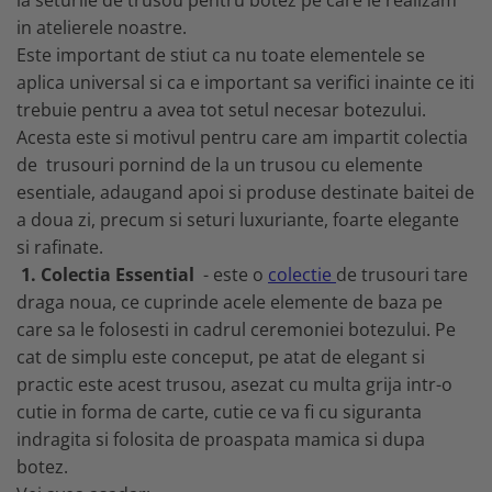
la seturile de trusou pentru botez pe care le realizam
MARIMI BEBELUSI
Patura
Patut
Bebe - Cu Gluga
Regurgitare
in atelierele noastre.
Patura Bumbac Organic
120x60
Pat Rabatabil
Bebe - Finet
Sezut
Este important de stiut ca nu toate elementele se
Patura Forma Ursulet
140x70
Pat Stivuibil
Bebe - Plaja
aplica universal si ca e important sa verifici inainte ce iti
Somn
Patura Nou Nascuti
Saltele
Scaune
Copii
trebuie pentru a avea tot setul necesar botezului.
Speciala
Fasa
Baldachin
Copii - Bumbac
Acesta este si motivul pentru care am impartit colectia
Lemn
Suport
Sac de Dormit
Copii - Gluga
de trusouri pornind de la un trusou cu elemente
Mese
Cearsafuri si protectii
Sustinere
Sac de Infasat
Copii - Plaja
esentiale, adaugand apoi si produse destinate baitei de
Torticolis
Modulare
Scutec de Infasat
Copii - Plaja cu Gluga
a doua zi, precum si seturi luxuriante, foarte elegante
VARSTA
Sortulete
Sistem - Vara
si rafinate.
Copii - Poncho
3 Luni
CRESA
Sistem Nou Nascut
1. Colectia Essential
- este o
colectie
de trusouri tare
Copii - Poncho Plaja
6 Luni
Ghiozdane
Sistem 0-3 Luni
draga noua, ce cuprinde acele elemente de baza pe
Cu Capison
1 An
Ghiozdane Fete
Sistem 3-6 luni
care sa le folosesti in cadrul ceremoniei botezului. Pe
Cu Capison - Bebe
SETURI
Ghiozdane Baieti
Sistem 6-9 Luni
cat de simplu este conceput, pe atat de elegant si
Personalizate
Plapuma si Perna
Saculeti
practic este acest trusou, asezat cu multa grija intr-o
Sistem Ieftin
Roz
Set Pilota si Perna
cutie in forma de carte, cutie ce va fi cu siguranta
Suport pentru Infasat
Set Paturica si Perna
indragita si folosita de proaspata mamica si dupa
Scutece
Set Cuverturi si Pernute
botez.