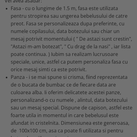
Vei avea asadar:
Fasa - cu o lungime de 1.5 m, fasa este utilizata
pentru stropirea sau ungerea bebelusului de catre
preot. Fasa se personalizeaza dupa preferinte, cu
numele copilasului, data botezului sau chiar un
mesaj potrivit momentului ( " De astazi sunt crestin",
"Astazi m-am botezat", " Cu drag de la nasi" , iar lista
poate continua. ) Iubim sa realizam lucrusoare
speciale, unice, astfel ca putem personaliza fasa cu
orice mesaj simti ca este potrivit.
Panza - i se mai spune si crisma, fiind reprezentata
de o bucata de bumbac ce de fiecare data are
culoarea alba. Ii oferim delicatete acestei panze,
personalizand-o cu numele , alintul, data botezului
sau un mesaj special. Dispune de capison, astfel este
foarte utila in momentul in care bebelusul este
afundat in cristelnita. Dimensiunea este generoasa,
de 100x100 cm, asa ca poate fi utilizata si pentru