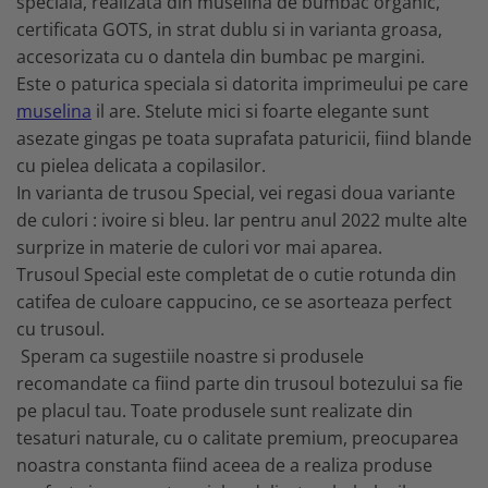
speciala, realizata din muselina de bumbac organic,
certificata GOTS, in strat dublu si in varianta groasa,
accesorizata cu o dantela din bumbac pe margini.
Este o paturica speciala si datorita imprimeului pe care
muselina
il are. Stelute mici si foarte elegante sunt
asezate gingas pe toata suprafata paturicii, fiind blande
cu pielea delicata a copilasilor.
In varianta de trusou Special, vei regasi doua variante
de culori : ivoire si bleu. Iar pentru anul 2022 multe alte
surprize in materie de culori vor mai aparea.
Trusoul Special este completat de o cutie rotunda din
catifea de culoare cappucino, ce se asorteaza perfect
cu trusoul.
Speram ca sugestiile noastre si produsele
recomandate ca fiind parte din trusoul botezului sa fie
pe placul tau. Toate produsele sunt realizate din
tesaturi naturale, cu o calitate premium, preocuparea
noastra constanta fiind aceea de a realiza produse