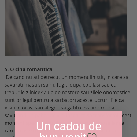
5. O cina romantica
De cand nu ati petrecut un moment linistit, in care sa
savurati masa si sa nu fugiti dupa copilasi sau cu
treburile zilnice? Ziua de nastere sau zilele onomastice
sunt prilejul pentru a sarbatori aceste lucruri. Fie ca
iesiti in oras, sau alegeti sa gatiti ceva impreuna
savurand un pahar de vin, incearca sa transformi acest
moment special, poti alege si un tort, o briosa langa
Un cadou de
care sa asezi o lumnare in care taticul sa-si puna o