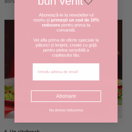
bun venit
🤍
dorinta.
Abonează-te la newsletter-ul
nostru și
primești un cod de 10%
reducere
pentru prima ta
comandă.
Vei afla prima de oferte speciale la
păturici și lenjerii, create cu grijă
pentru pielea sensibilă a
copilașului tău.
Adresa de email
Abonare
Nu doresc reducerea
6. Un citybreak