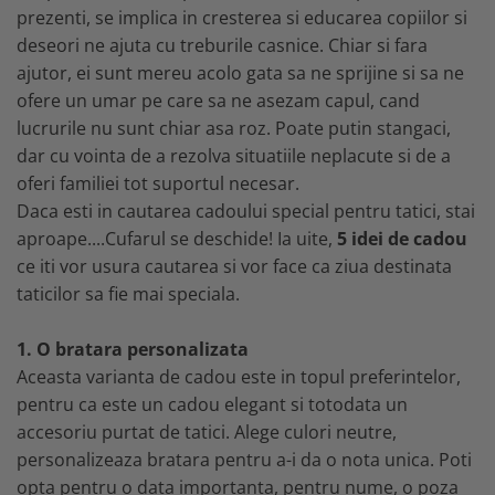
MARIMI BEBELUSI
Patura
prezenti, se implica in cresterea si educarea copiilor si
Patut
Bebe - Cu Gluga
Regurgitare
Patura Bumbac Organic
120x60
deseori ne ajuta cu treburile casnice. Chiar si fara
Pat Rabatabil
Bebe - Finet
Sezut
Patura Forma Ursulet
140x70
ajutor, ei sunt mereu acolo gata sa ne sprijine si sa ne
Pat Stivuibil
Bebe - Plaja
Somn
Patura Nou Nascuti
Saltele
ofere un umar pe care sa ne asezam capul, cand
Scaune
Copii
Speciala
lucrurile nu sunt chiar asa roz. Poate putin stangaci,
Fasa
Baldachin
Copii - Bumbac
Lemn
Suport
dar cu vointa de a rezolva situatiile neplacute si de a
Sac de Dormit
Copii - Gluga
Mese
Cearsafuri si protectii
Sustinere
oferi familiei tot suportul necesar.
Sac de Infasat
Copii - Plaja
Torticolis
Modulare
Daca esti in cautarea cadoului special pentru tatici, stai
Scutec de Infasat
Copii - Plaja cu Gluga
VARSTA
Sortulete
aproape....Cufarul se deschide! Ia uite,
5 idei de cadou
Sistem - Vara
Copii - Poncho
3 Luni
CRESA
ce iti vor usura cautarea si vor face ca ziua destinata
Sistem Nou Nascut
Copii - Poncho Plaja
6 Luni
taticilor sa fie mai speciala.
Ghiozdane
Sistem 0-3 Luni
Cu Capison
1 An
Ghiozdane Fete
Sistem 3-6 luni
Cu Capison - Bebe
SETURI
1. O bratara personalizata
Ghiozdane Baieti
Sistem 6-9 Luni
Personalizate
Aceasta varianta de cadou este in topul preferintelor,
Plapuma si Perna
Saculeti
Sistem Ieftin
Roz
pentru ca este un cadou elegant si totodata un
Set Pilota si Perna
Suport pentru Infasat
accesoriu purtat de tatici. Alege culori neutre,
Set Paturica si Perna
Scutece
personalizeaza bratara pentru a-i da o nota unica. Poti
Set Cuverturi si Pernute
opta pentru o data importanta, pentru nume, o poza