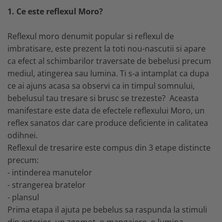
MARIMI BEBELUSI
Patura
Patut
Bebe - Cu Gluga
1. Ce este reflexul Moro?
Regurgitare
Patura Bumbac Organic
120x60
Pat Rabatabil
Bebe - Finet
Sezut
Patura Forma Ursulet
140x70
Pat Stivuibil
Bebe - Plaja
Reflexul moro denumit popular si reflexul de
Somn
Patura Nou Nascuti
Saltele
Scaune
Copii
imbratisare, este prezent la toti nou-nascutii si apare
Speciala
Fasa
Baldachin
Copii - Bumbac
ca efect al schimbarilor traversate de bebelusi precum
Lemn
Suport
Sac de Dormit
Copii - Gluga
mediul, atingerea sau lumina. Ti s-a intamplat ca dupa
Mese
Cearsafuri si protectii
Sustinere
Sac de Infasat
ce ai ajuns acasa sa observi ca in timpul somnului,
Copii - Plaja
Torticolis
Modulare
Scutec de Infasat
bebelusul tau tresare si brusc se trezeste? Aceasta
Copii - Plaja cu Gluga
VARSTA
Sortulete
Sistem - Vara
manifestare este data de efectele reflexului Moro, un
Copii - Poncho
3 Luni
CRESA
Sistem Nou Nascut
reflex sanatos dar care produce deficiente in calitatea
Copii - Poncho Plaja
6 Luni
Ghiozdane
Sistem 0-3 Luni
odihnei.
Cu Capison
1 An
Ghiozdane Fete
Reflexul de tresarire este compus din 3 etape distincte
Sistem 3-6 luni
Cu Capison - Bebe
SETURI
Ghiozdane Baieti
precum:
Sistem 6-9 Luni
Personalizate
Plapuma si Perna
- intinderea manutelor
Saculeti
Sistem Ieftin
Roz
Set Pilota si Perna
- strangerea bratelor
Suport pentru Infasat
Set Paturica si Perna
- plansul
Scutece
Prima etapa il ajuta pe bebelus sa raspunda la stimuli
Set Cuverturi si Pernute