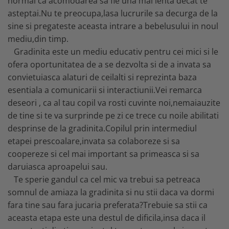
normal ca acomodarea sa fie una mai lenta decat te
MARIMI BEBELUSI
Patura
Patut
Bebe - Cu Gluga
Regurgitare
asteptai.Nu te preocupa,lasa lucrurile sa decurga de la
Patura Bumbac Organic
120x60
Pat Rabatabil
Bebe - Finet
Sezut
sine si pregateste aceasta intrare a bebelusului in noul
Patura Forma Ursulet
140x70
Pat Stivuibil
Bebe - Plaja
Somn
mediu,din timp.
Patura Nou Nascuti
Saltele
Scaune
Copii
Gradinita este un mediu educativ pentru cei mici si le
Speciala
Fasa
Baldachin
Copii - Bumbac
Lemn
ofera oportunitatea de a se dezvolta si de a invata sa
Suport
Sac de Dormit
Copii - Gluga
convietuiasca alaturi de ceilalti si reprezinta baza
Mese
Cearsafuri si protectii
Sustinere
Sac de Infasat
Copii - Plaja
esentiala a comunicarii si interactiunii.Vei remarca
Torticolis
Modulare
Scutec de Infasat
Copii - Plaja cu Gluga
deseori , ca al tau copil va rosti cuvinte noi,nemaiauzite
VARSTA
Sortulete
Sistem - Vara
Copii - Poncho
de tine si te va surprinde pe zi ce trece cu noile abilitati
3 Luni
CRESA
Sistem Nou Nascut
desprinse de la gradinita.Copilul prin intermediul
Copii - Poncho Plaja
6 Luni
Ghiozdane
Sistem 0-3 Luni
etapei prescoalare,invata sa colaboreze si sa
Cu Capison
1 An
Ghiozdane Fete
Sistem 3-6 luni
coopereze si cel mai important sa primeasca si sa
Cu Capison - Bebe
SETURI
Ghiozdane Baieti
Sistem 6-9 Luni
daruiasca aproapelui sau.
Personalizate
Plapuma si Perna
Saculeti
Sistem Ieftin
Te sperie gandul ca cel mic va trebui sa petreaca
Roz
Set Pilota si Perna
somnul de amiaza la gradinita si nu stii daca va dormi
Suport pentru Infasat
Set Paturica si Perna
fara tine sau fara jucaria preferata?Trebuie sa stii ca
Scutece
Set Cuverturi si Pernute
aceasta etapa este una destul de dificila,insa daca il