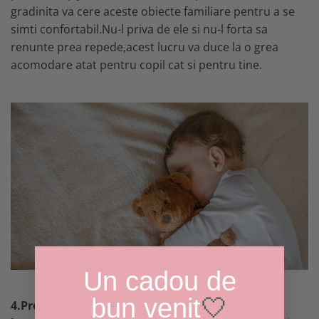
gradinita va cere aceste obiecte familiare pentru a se
simti confortabil.Nu-l priva de ele si nu-l forta sa
renunte prea repede,acest lucru va duce la o grea
acomodare atat pentru copil cat si pentru tine.
Un cadou de
bun venit
🤍
4.Pregateste-i un saculet in care sa-i pui toate