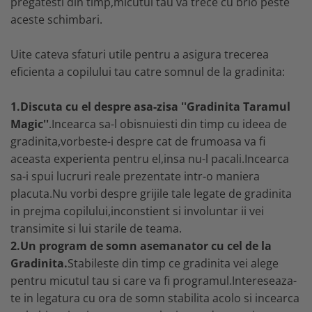
pregatesti din timp,micutul tau va trece cu brio peste
aceste schimbari.
Uite cateva sfaturi utile pentru a asigura trecerea
eficienta a copilului tau catre somnul de la gradinita:
1.Discuta cu el despre asa-zisa ''Gradinita Taramul
Magic''
.Incearca sa-l obisnuiesti din timp cu ideea de
gradinita,vorbeste-i despre cat de frumoasa va fi
aceasta experienta pentru el,insa nu-l pacali.Incearca
sa-i spui lucruri reale prezentate intr-o maniera
placuta.Nu vorbi despre grijile tale legate de gradinita
in prejma copilului,inconstient si involuntar ii vei
transimite si lui starile de teama.
2.Un program de somn asemanator cu cel de la
Gradinita.
Stabileste din timp ce gradinita vei alege
pentru micutul tau si care va fi programul.Intereseaza-
te in legatura cu ora de somn stabilita acolo si incearca