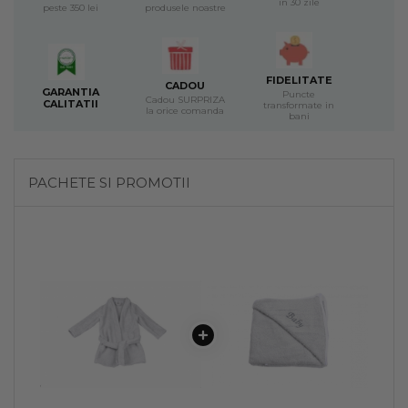
in 30 zile
peste 350 lei
produsele noastre
FIDELITATE
CADOU
GARANTIA
Puncte
Cadou SURPRIZA
CALITATII
transformate in
la orice comanda
bani
PACHETE SI PROMOTII