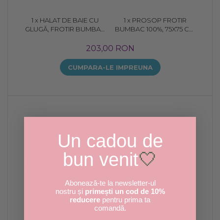
1 x HALAT DE BAIE CU
1 x PROSOP FROTIR
GLUGĂ, FROTIR BUMBAC
BUMBAC 100%, 75X75 CM
GRI
GRI
203,00 RON
CUMPARA-LE IMPREUNA
Un cadou de
bun venit
🤍
Abonează-te la newsletter-ul
nostru și
primești un cod de 10%
reducere
pentru prima ta
comandă.