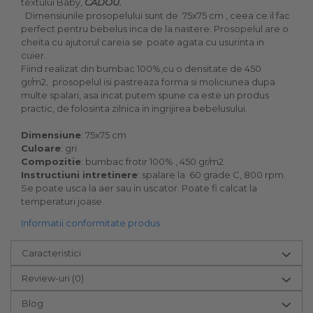
textului Baby,
CADOU.
Dimensiunile prosopelului sunt de 75x75 cm , ceea ce il fac
perfect pentru bebelus inca de la nastere. Prosopelul are o
cheita cu ajutorul careia se poate agata cu usurinta in
cuier.
Fiind realizat din bumbac 100%,cu o densitate de 450
gr/m2, prosopelul isi pastreaza forma si moliciunea dupa
multe spalari, asa incat putem spune ca este un produs
practic, de folosinta zilnica in ingrijirea bebelusului.
Dimensiune
: 75x75 cm
Culoare
: gri
Compozitie
: bumbac frotir 100% , 450 gr/m2
Instructiuni intretinere
: spalare la 60 grade C, 800 rpm.
Se poate usca la aer sau in uscator. Poate fi calcat la
temperaturi joase.
Informatii conformitate produs
Caracteristici
Review-uri
(0)
Blog