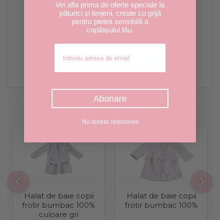
Vei afla prima de oferte speciale la
1 x HALAT DE BAIE CU
1 x PROSOP FROTIR
păturici și lenjerii, create cu grijă
GLUGĂ ȘI URECHI DE
BUMBAC 100%, 75X75 CM
pentru pielea sensibilă a
copilașului tău.
IEPURAȘ, FROTIR GRI
GRI
203,00 RON
Adresa de email
CUMPARA-LE IMPREUNA
Abonare
Recomandari
Nu doresc reducerea
Halat de baie copii
Halat de baie copii
frotir bumbac 100%
frotir bumbac 100%
culoare gri