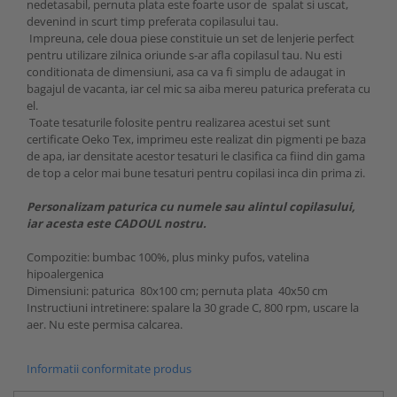
nedetasabil, pernuta plata este foarte usor de spalat si uscat,
devenind in scurt timp preferata copilasului tau.
Impreuna, cele doua piese constituie un set de lenjerie perfect
pentru utilizare zilnica oriunde s-ar afla copilasul tau. Nu esti
conditionata de dimensiuni, asa ca va fi simplu de adaugat in
bagajul de vacanta, iar cel mic sa aiba mereu paturica preferata cu
el.
Toate tesaturile folosite pentru realizarea acestui set sunt
certificate Oeko Tex, imprimeu este realizat din pigmenti pe baza
de apa, iar densitate acestor tesaturi le clasifica ca fiind din gama
de top a celor mai bune tesaturi pentru copilasi inca din prima zi.
Personalizam paturica cu numele sau alintul copilasului,
iar acesta este CADOUL nostru.
Compozitie: bumbac 100%, plus minky pufos, vatelina
hipoalergenica
Dimensiuni: paturica 80x100 cm; pernuta plata 40x50 cm
Instructiuni intretinere: spalare la 30 grade C, 800 rpm, uscare la
aer. Nu este permisa calcarea.
Informatii conformitate produs