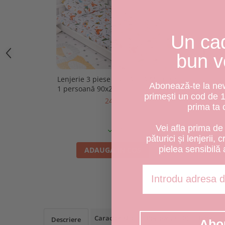
Un ca
bun v
Lenjerie 3 piese pat căsuță Montessorri,
L
Abonează-te la news
1 persoană 90x200 cm model Animăluțe
Mon
primești un cod de 
240,00 RON
prima ta
Vei afla prima de 
IN STOC
păturici și lenjerii, 
pielea sensibilă 
ADAUGA IN COS
Adresa de email
Caracteristici
Review-uri
(0)
Blog
Descriere
Abo