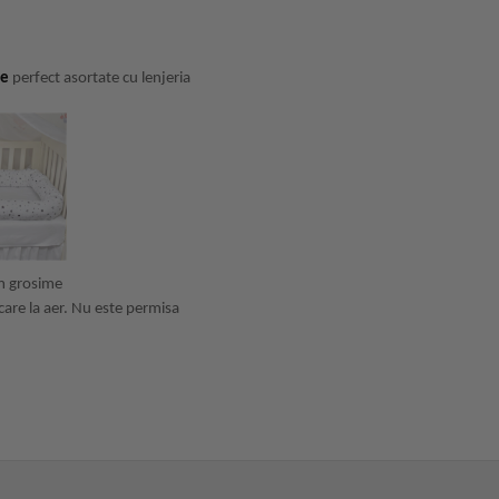
le
perfect asortate cu lenjeria
cm grosime
care la aer. Nu este permisa