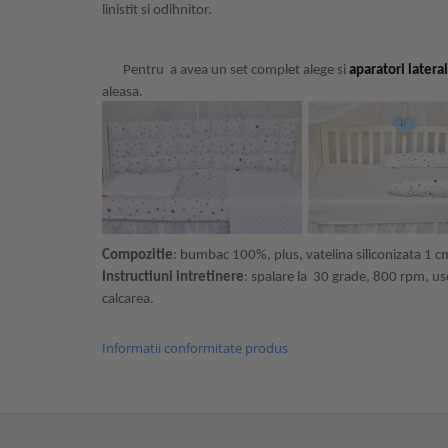
linistit si odihnitor.
Pentru a avea un set complet alege si
aparatori latera
aleasa.
Compozitie
: bumbac 100%, plus, vatelina siliconizata 1 
Instructiuni intretinere
: spalare la 30 grade, 800 rpm, us
calcarea.
Informatii conformitate produs