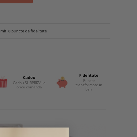
imiti
8
puncte de fidelitate
Fidelitate
Cadou
Puncte
Cadou SURPRIZA la
transformate in
orice comanda
bani