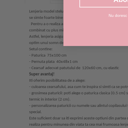
Lenjeria model stelute este una ce ofera confort copilasului
Nu doresc
se simte foarte bine pe piele.
Pentru a o realiza am folosit bumbac 100% moale, dens si 
combinat cu plus minky pufos de culoare roz pal, certificat
Astfel, lenjeria asigura respirabilitate pielii bebelusului, 
optim unui somn de calitate, odihnitor.
Setul contine:
-
Paturica 75x100 cm
-
Pernuta plata 40x48x1 cm
-
Cearsaf adecvat patutului de 120x60 cm, cu elastic
Super avantaj!
Iti oferim posibilitatea de a alege:
- culoarea cearsafului, asa cum te inspira si simti ca se po
- grosimea paturicii: poti alege o paturica clasica (0.5 cm) 
termic in interior (2 cm).
- personalizarea paturicii cu numele sau alintul copilasului 
special.
Este suficient doar sa iti exprimi aceste optiuni din partea
realiza pentru minunea din viata ta cea mai frumoasa lenj