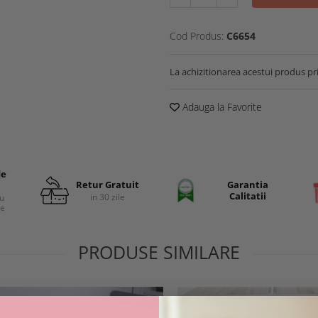
Cod Produs:
C6654
La achizitionarea acestui produs pr
Adauga la Favorite
de
Retur Gratuit
Garantia
Calitatii
in 30 zile
cu
re
PRODUSE SIMILARE