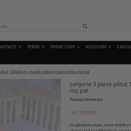
ABYNEST
PERNE
PERNE COPII
ACCESORII
CADOU
 pătuț 120x60 cm, model steluțe și pluș minky roz pal
Lenjerie 3 piese pătuț
roz pal
Paturica fermecata
241,00 RON
Cu gândul la visare, somn liniștit și