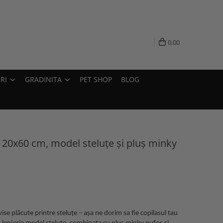
0,00
RI
GRADINITA
PET SHOP
BLOG
 120x60 cm, model steluțe și pluș minky
 vise plăcute printre steluțe – așa ne dorim sa fie copilasul tau