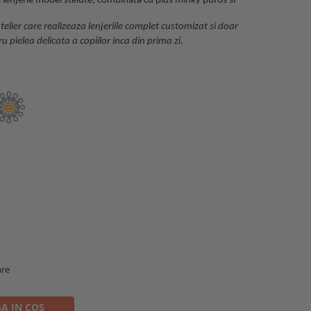
 lenjerie model stelute, combinata cu plus minky pufos si
elier care realizeaza lenjeriile complet customizat si doar
ru pielea delicata a copiilor inca din prima zi.
are
A IN COS