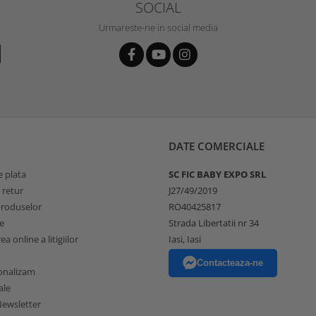
SOCIAL
Urmareste-ne in social media
DATE COMERCIALE
 plata
SC FIC BABY EXPO SRL
 retur
J27/49/2019
produselor
RO40425817
e
Strada Libertatii nr 34
a online a litigiilor
Iasi, Iasi
Contacteaza-ne
onalizam
ale
ewsletter