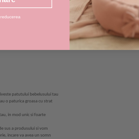
 tau prin faptul ca este moale si
 reducerea
foarte placut la atingere,
 OEKO TEX si “safe for children”.
regland temperatura pana la nivelul
triveste patutului bebelusului tau
sau o paturica groasa cu strat
tau, in mod unic si foarte
 de sus a produsului si vom
erie, incare va avea un somn