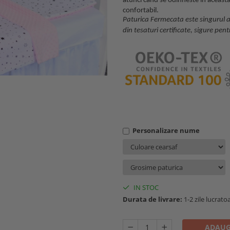
atunci cand se odihneste in aceasta
confortabil.
Paturica Fermecata este singurul at
din tesaturi certificate, sigure pent
Personalizare nume
IN STOC
Durata de livrare:
1-2 zile lucrato
ADAUG