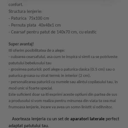
confort.
Structura lenjerie:
-
Paturica 75x100 cm
-
Pernuta plata 40x48x1 cm
-
Cearsaf pentru patut de 140x70 cm, cu elastic
Super avantaj!
Iti oferim posibilitatea de a alege:
- culoarea cearsafului, asa cum te inspira si simti ca se potriveste
patutului bebelusului tau
- grosimea paturicii: poti alege o paturica clasica (0.5 cm) sau o
paturica groasa cu strat termic in interior (2 cm).
- personalizarea paturicii cu numele sau alintul copilasului tau, in
mod unic si foarte special.
Este suficient doar sa iti exprimi aceste optiuni din partea de sus
a produsului si vom realiza pentru minunea din viata ta cea mai
frumoasa lenjerie, incare va avea un somn linistit si odihnitor.
Asorteaza lenjeria cu un set de
aparatori laterale
perfect
adaptat patutului tau.