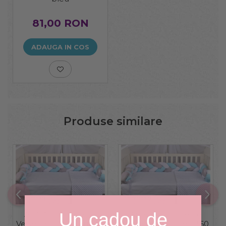
81,00 RON
ADAUGA IN COS
Produse similare
Apărători impletite
Aparatori impletite
Un cadou de
Velvet alb, gri, bleu 240
Velvet alb,gri, bleu 360