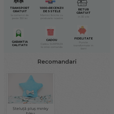
TRANSPORT
1000+RECENZII
RETUR
GRATUIT
DE 5 STELE
GRATUIT
la comenzi de
Mamici fericite cu
in 30 zile
peste 350 lei
produsele noastre
FIDELITATE
CADOU
GARANTIA
Puncte
Cadou SURPRIZA
CALITATII
transformate in
la orice comanda
bani
Recomandari
Steluță pluș minky
bleu