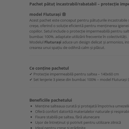
Pachet pătuț incastrabil/rabatabil – protecție impe
model Fluturași 🦋
Acest pachet este conceput pentru pătuțurile incastrabile s
creșe, oferind o soluție eficientă pentru menținerea igienei 
copiilor. Setul include o protecție impermeabilă pentru salte
bumbac 100%, adaptate utilizării frecvente în colectivități.
Modelul
Fluturași
aduce un design delicat și armonios, ins
crearea unui spațiu de odihnă calm și plăcut.
Ce conține pachetul
✔ Protecție impermeabilă pentru saltea – 140x60 cm
✔ Set lenjerie 3 piese din bumbac 100% – model Fluturași 
Beneficiile pachetului
Menține salteaua curată și protejată împotriva umezeli
Oferă confort datorită materialelor naturale și respirabi
Fixare stabilă pe saltea, fără alunecare
Ușor de întreținut și potrivit pentru utilizare zilnică
Ideal pentru creșe și grădinițe