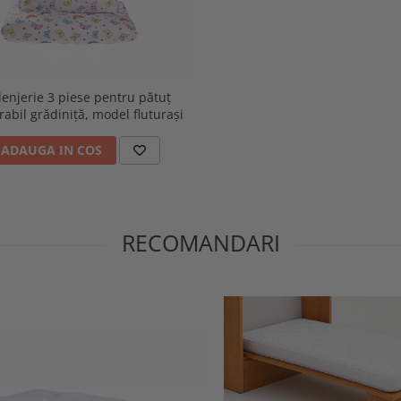
lenjerie 3 piese pentru pătuț
rabil grădiniță, model fluturași
ADAUGA IN COS
RECOMANDARI