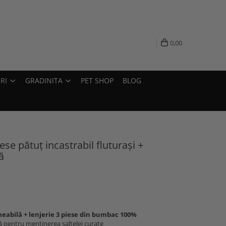
0,00
RI
GRADINITA
PET SHOP
BLOG
ese pătuț incastrabil fluturași +
ă
eabilă + lenjerie 3 piese din bumbac 100%
ă pentru menținerea saltelei curate