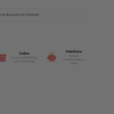
imiti
5
puncte de fidelitate
Fidelitate
Cadou
Puncte
Cadou SURPRIZA la
transformate in
orice comanda
bani