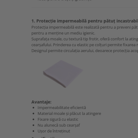
1. Protecție impermeabilă pentru pătuț incastrabi
Protecția impermeabilă este realizată pentru a preveni pătr
pentru a menține un mediu igienic.
Suprafața moale, cu textură tip frotir, oferă confort la atinge
cearșafului. Prinderea cu elastic pe colțuri permite fixarea r
Designul permite circulația aerului, deoarece protecția aco
Avantaje:
Impermeabilitate eficientă
Material moale și plăcut la atingere
Fixare sigură cu elastic
Nu alunecă sub cearșaf
Ușor de întreținut