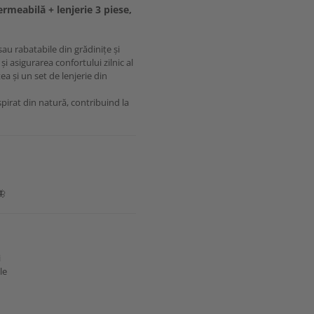
rmeabilă + lenjerie 3 piese,
au rabatabile din grădinițe și
și asigurarea confortului zilnic al
a și un set de lenjerie din
pirat din natură, contribuind la
🦋
i
le