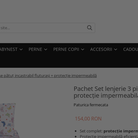
ABYNEST
PERNE
PERNE COPII
ACCESORII
CADOU
se pătuț incastrabil fluturași + protecție impermeabilă
Pachet Set lenjerie 3 pi
protecție impermeabil
Paturica fermecata
154,00 RON
Set complet:
protecție imperm
Protecție impermeabilă eficient