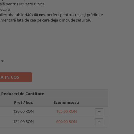
ală pentru utilizare zilnică
necare
bile/rabatabile
140x60 cm
, perfect pentru creșe și grădinițe
mentară față de cea pe care deja o include setul tău.
are
A IN COS
Reduceri de Cantitate
Pret
/ buc
Economisesti
+
139,00 RON
165,00 RON
+
124,00 RON
600,00 RON