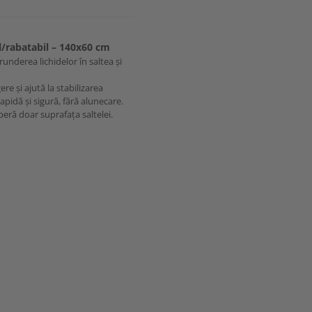
l/rabatabil – 140x60 cm
underea lichidelor în saltea și
re și ajută la stabilizarea
apidă și sigură, fără alunecare.
peră doar suprafața saltelei.