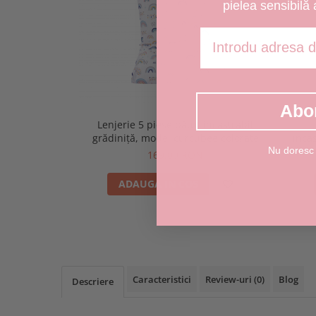
pielea sensibilă 
Adresa de email
Abo
Lenjerie 5 piese pătuț incastrabil
grădiniță, model curcubee colorate
inca
Nu doresc
169,00 RON
ADAUGA IN COS
Caracteristici
Review-uri
(0)
Blog
Descriere