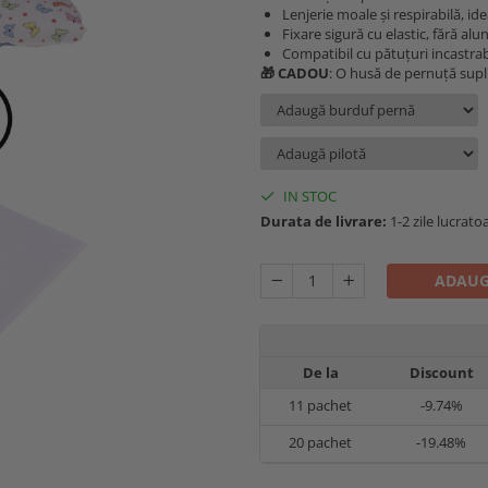
Lenjerie moale și respirabilă, ide
Fixare sigură cu elastic, fără alu
Compatibil cu pătuțuri incastra
🎁 CADOU
: O husă de pernuță supli
IN STOC
Durata de livrare:
1-2 zile lucrato
ADAUG
De la
Discount
11
pachet
-9.74%
20
pachet
-19.48%