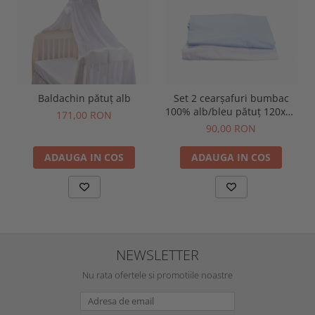
Baldachin pătuț alb
Set 2 cearșafuri bumbac
100% alb/bleu pătuț 120x60
171,00 RON
cm
90,00 RON
ADAUGA IN COS
ADAUGA IN COS
NEWSLETTER
Nu rata ofertele si promotiile noastre