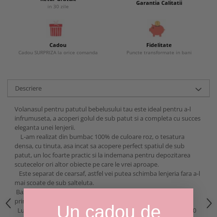
Garantia Calitatii
in 30 zile
Cadou
Fidelitate
Cadou SURPRIZA la orice comanda
Puncte transformate in bani
Descriere
Volanasul pentru patutul bebelusului tau este ideal pentru a-l
infrumuseta, a acoperi golul de sub patut si a completa cu succes
eleganta unei lenjerii.
L-am realizat din bumbac 100% de culoare roz, o tesatura
densa, cu tinuta, asa incat sa acopere perfect spatiul de sub
patut, un loc foarte practic si la indemana pentru depozitarea
scutecelor ori altor obiecte pe care le vrei aproape.
Este separat de cearsaf, astfel vei putea schimba lenjeria fara a-l
mai scoate de sub salteluta.
Baza volanasului, cea care intra sub salteluta este fixa, iar
prinderea se realizeaza cu sireturi la fiecare capat.
Un cadou de
Lunginea volanasului este de 120 cm, iar adancimea este de 30