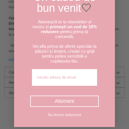
cm, potrivita pentru inaltimea nivelului de sus al saltelutei.
bun venit
🤍
Volanasul este destinal lateralei lungi a patutului.
Compozitie
: bumbac 100% culoare roz pal
Abonează-te la newsletter-ul
Dimensiuni
: 120 cm lungimex 30 cm adancime
nostru și
primești un cod de 10%
Instructiuni intretinere
: spalare la 30 grade C, 800 rpm, uscare
reducere
pentru prima ta
la aer. Este permisa calcarea.
comandă.
Alege si o lenjerie asortata, pentru un aspect elegant si jucaus in
Vei afla prima de oferte speciale la
acelasi timp al patutului bebelusului tau.
păturici și lenjerii, create cu grijă
pentru pielea sensibilă a
Informatii conformitate produs
copilașului tău.
Adresa de email
Caracteristici
Review-uri
(2)
Blog
Abonare
Nu doresc reducerea
RECOMANDARI