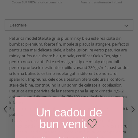
Cadou SURPRIZA la orice comanda
Puncte transformate in bani
Descriere
Paturica model Stelute gri si plus minky bleu este realizata din
bumbac premium, foarte fin, moale si placut la atingere, perfect si
pentru cea mai delicata piele, a bebelusilor. Pe verso paturica are
minky pufos de culoare bleu, moale, certificat Oeko Tex, sigur
pentru nou nascuti. Este cel mai gros tip de minky disponibil
pentru produsele destinate copiilor, avand 380 gr/m2, pastrandu-
si forma bulinutelor timp indelungat, indiferent de numarul
spalarilor. Impreuna, cele doua tesaturi ofera caldura si confort,
stare de bine, contribuind la un somn de calitate al copilasilor.
Paturica este potrivita de la nastere pana la aproximativ 1,5- 2
anisori, avand dimensiunea de 75x100 cm (ideala inclusiv pentru
infasat).
Si pentru ca iubim sa realizam lucrusoare speciale pentru cei mici,
Un cadou de
paturica vine in mai multe variante:
Clasica- este realizata cu o parte bumbac si una minky,
bun venit
🤍
rezultand o grosime medie spre subtire, fiind potrivita pentru
sezonul cald si interior- all season ( in functie de temperatura
ambientala stabilita in locuinta/camera copilului)