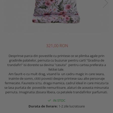
Minky
Fete
Set cu Lenjerie
De Dormit
Decorative
PERSONALIZATE - BEBELUSI
Mare
Copii - 10 ani
Panza
Nou Nascut
La Comanda
De Leganat
Elefant
PERSONALIZATE - NOU NASCUTI
Copii - 12 ani
Personalizati
Plusata
Personalizate
De Stat pe Burta
Ergonomica
PRIMUL CRACIUN
Copii - Bumbac
Bumbac
Port Bebe
SETURI
Decorative
Fata de Perna
SET
Copii - Bumbac Organic
Prosoape Personalizate
Pufoasa
Elefant
Set
Gradinita
SET - BAIAT
Cu Gluga
Pernute
Scoica Auto
Forma Luna
Set 2 Piese Universale
Hipoalergenica
SET - FATA
Cu Gluga - Bumbac
Scaune
Somn
Forma Norisor
Set 3 Piese 120x60 cm
Personalizate
VARSTA
Cu Gluga - Pufos
321,00 RON
Lenjerie Pat
Subtire
Forma Picatura
Set 3 Piese 140x70 cm
Podea
NOU NASCUT
Fetite
Velvet
Forma Steluta
Stivuibil
Set 5 Piese
Protectie Pat
NOU NASCUT - FATA
Desprinse parca din povestile cu printese ce se plimba agale prin
Personalizate
MATERIAL
Formarea Capului
gradinile palatelor, pernuta cu buzunar pentru carti "Gradina de
Seturi
Seturi Complete
Sa Nu Transpire
NOU NASCUT - BAIAT
Plaja
trandafiri" isi doreste sa devina "casuta" pentru cartea preferata a
Impotriva Plagiocefaliei
Cearceaf
Bumbac
Seturi Patut Cosulet si Landou
Set Pilota si Perna
3 LUNI
fetitei tale.
Poncho
Modelare Cap
Bumbac Organic
MARIMI COPII
Sezut
Am faurit-o cu mult drag, visand la un cadru magic in care seara,
Cearceaf Impermeabil
6 LUNI
Roz
inainte de somn, cititi povesti despre printese sau alte personaje
Patut
Muselina Certificata COTS
Pat Stivuibil
90x50
1 AN
Roz Pufos
fermecate. Faureste si tu, draga mamica, cadrul ideal in care micuta ta
Personalizata
CULORI
se lasa purtata de povestile nemuritoare, alaturi de aceasta minunata
Paturi
60x120
Trusou botez
Tip Prosop
pernuta. Imaginatia zboara libera, ca petalele trandafirilor parfumati.
Plata
Alba
70x140
Stivuibile
Prosoape
Perna Pozitionare Bebe
IN STOC
Roz
90X200
Rabatabile
Bebe
Pozitionare
Durata de livrare:
1-2 zile lucratoare
Sisteme Infasare
120X200
Saltele
Bebe - Bumbac
Protectie Patut