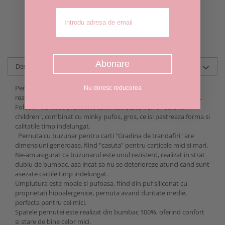
Adresa de email
Abonare
Descriere
Pernuta cu buzunar pentru carti "Gradina de trandafiri" este
Nu doresc reducerea
realizata din tesaturi prietenoase cu pielea delicata a celor mici.
Folosim bumbac premium, certificat OEKO TEX si "safe for
children", combinat cu minky pufos, gros, ce isi pastreaza forma si
calitatile timp indelungat.
Pernuta cu buzunar pentru carti "Gradina de trandafiri" are
dimensiuni generoase, fiind "casuta" pentru carticele mici si mari.
Ne-am asigurat ca buzunarul este unul rezistent, realizat in strat
dublu de bumbac, asa incat sa nu se deterioreze atunci cand sunt
asezate cartile timp indelungat.
Umplutura este moale si pufoasa, fiind din puf siliconat cu
proprietati hipoalergenice, pernuta avand duritate medie,
perfecta pentru cei mici.
Spatele pernutei este realizat din bumbac 100%, oferind confort
si stare de bine celor mici.