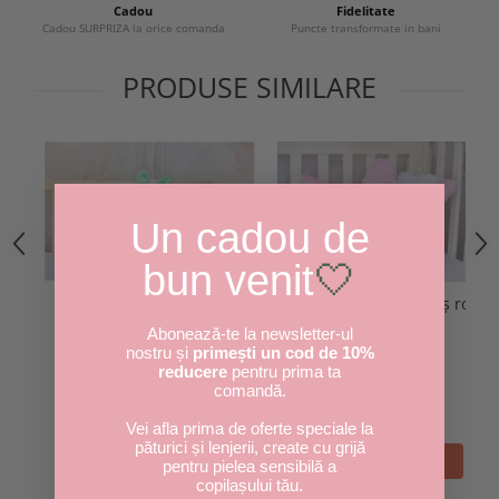
Cadou
Fidelitate
Cadou SURPRIZA la orice comanda
Puncte transformate in bani
PRODUSE SIMILARE
Un cadou de
bun venit
🤍
Ghirlandă decor
Pernuță coroniță pluș roz
pal
9,00 RON
Abonează-te la newsletter-ul
81,00 RON
nostru și
primești un cod de 10%
reducere
pentru prima ta
comandă.
IN STOC
IN STOC
Vei afla prima de oferte speciale la
păturici și lenjerii, create cu grijă
ADAUGA IN COS
ADAUGA IN COS
pentru pielea sensibilă a
copilașului tău.