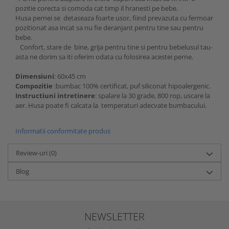
pozitie corecta si comoda cat timp il hranesti pe bebe.
Husa pernei se detaseaza foarte usor, fiind prevazuta cu fermoar
pozitionat asa incat sa nu fie deranjant pentru tine sau pentru
bebe.
Confort, stare de bine, grija pentru tine si pentru bebelusul tau-
asta ne dorim sa iti oferim odata cu folosirea acestei perne.
Dimensiuni
: 60x45 cm
Compozitie
:bumbac 100% certificat, puf siliconat hipoalergenic.
Instructiuni intretinere
: spalare la 30 grade, 800 rop, uscare la
aer. Husa poate fi calcata la temperaturi adecvate bumbacului.
Informatii conformitate produs
Review-uri
(0)
Blog
NEWSLETTER