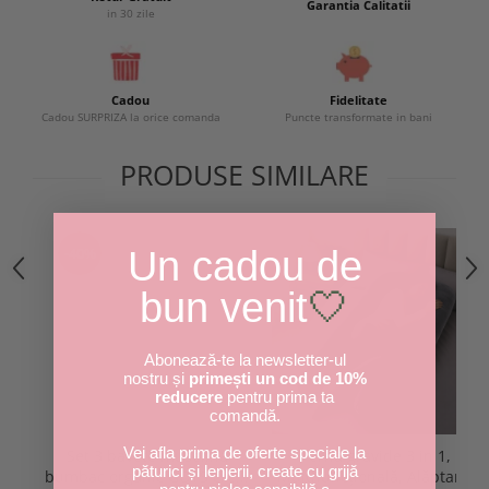
Garantia Calitatii
in 30 zile
Cadou
Fidelitate
Cadou SURPRIZA la orice comanda
Puncte transformate in bani
PRODUSE SIMILARE
-40%
Un cadou de
bun venit
🤍
Abonează-te la newsletter-ul
nostru și
primești un cod de 10%
reducere
pentru prima ta
comandă.
Vei afla prima de oferte speciale la
Set 3 bavete muselina
Pernă gravide 3 in 1,
păturici și lenjerii, create cu grijă
bumbac organic GOTS crem
Multifuncțională, Alăptare,