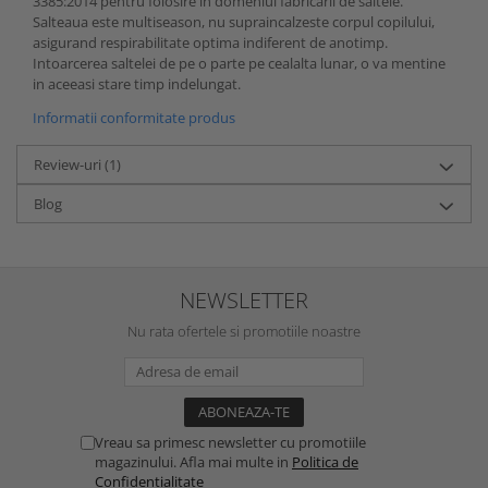
3385:2014 pentru folosire in domeniul fabricarii de saltele.
Salteaua este multiseason, nu supraincalzeste corpul copilului,
asigurand respirabilitate optima indiferent de anotimp.
Intoarcerea saltelei de pe o parte pe cealalta lunar, o va mentine
in aceeasi stare timp indelungat.
Informatii conformitate produs
Review-uri
(1)
Blog
NEWSLETTER
Nu rata ofertele si promotiile noastre
Vreau sa primesc newsletter cu promotiile
magazinului. Afla mai multe in
Politica de
Confidentialitate