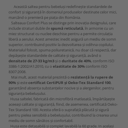
Această saltea pentru bebeluși redefinește standardele de
confort și siguranță în domeniul produselor destinate celor mici,
marcând o premieră pe piața din România.
Salteaua Confort Plus se distinge prin inovația designului, care
include straturi duble de
spumă reticulată
, în armonie cu un
miez structurat cu nuclee deschise pentru a permite circulația
liberă a aerului. Acest amestec inedit asigură un mediu de somn
superior, contribuind pozitiv la dezvoltarea și odihna copilului.
Materialul folosit, spuma poliuretanică, nu doar că respectă, dar
depășește standardele de calitate și siguranță, având o
densitate de 27-33 kg/m3
și o
duritate de 40%
, conform ISO
3386-1:2002/A1:2010, cu o
elastitate de 30%
conform ISO
8307:2008.
Mai mult, acest material prezintă o
rezistență la rupere de
90%
și este
certificat CertiPUR și Oeko-Tex Standard 100
,
garantând absența substanțelor nocive și a alergenilor, pentru
siguranța bebelușului.
Husa saltelei, fabricată din microfibră matlasată, împărtășește
aceeași calitate și siguranță, fiind, de asemenea, certificată Oeko-
Tex Standard 100. Acesta oferă o suprafață plăcută și sigură
pentru pielea sensibilă a bebelușului, contribuind la crearea unui
mediu de somn sănătos și confortabil.
Husa este detașabilă și complet lavabilă la 60 grade. In același