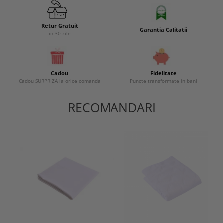
Retur Gratuit
Garantia Calitatii
in 30 zile
Cadou
Fidelitate
Cadou SURPRIZA la orice comanda
Puncte transformate in bani
RECOMANDARI