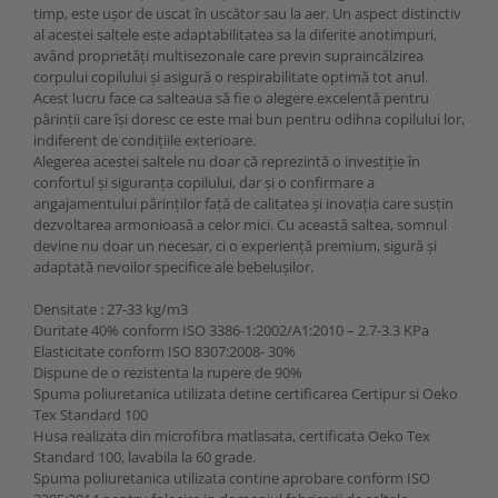
timp, este ușor de uscat în uscător sau la aer. Un aspect distinctiv
al acestei saltele este adaptabilitatea sa la diferite anotimpuri,
având proprietăți multisezonale care previn supraincălzirea
corpului copilului și asigură o respirabilitate optimă tot anul.
Acest lucru face ca salteaua să fie o alegere excelentă pentru
părinții care își doresc ce este mai bun pentru odihna copilului lor,
indiferent de condițiile exterioare.
Alegerea acestei saltele nu doar că reprezintă o investiție în
confortul și siguranța copilului, dar și o confirmare a
angajamentului părinților față de calitatea și inovația care susțin
dezvoltarea armonioasă a celor mici. Cu această saltea, somnul
devine nu doar un necesar, ci o experiență premium, sigură și
adaptată nevoilor specifice ale bebelușilor.
Densitate : 27-33 kg/m3
Duritate 40% conform ISO 3386-1:2002/A1:2010 – 2.7-3.3 KPa
Elasticitate conform ISO 8307:2008- 30%
Dispune de o rezistenta la rupere de 90%
Spuma poliuretanica utilizata detine certificarea Certipur si Oeko
Tex Standard 100
Husa realizata din microfibra matlasata, certificata Oeko Tex
Standard 100, lavabila la 60 grade.
Spuma poliuretanica utilizata contine aprobare conform ISO