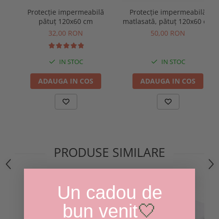
Protecție impermeabilă
Protecție impermeabilă
pătuț 120x60 cm
matlasată, pătuț 120x60 cm
32,00 RON
50,00 RON
IN STOC
IN STOC
ADAUGA IN COS
ADAUGA IN COS
PRODUSE SIMILARE
Un cadou de
bun venit
🤍