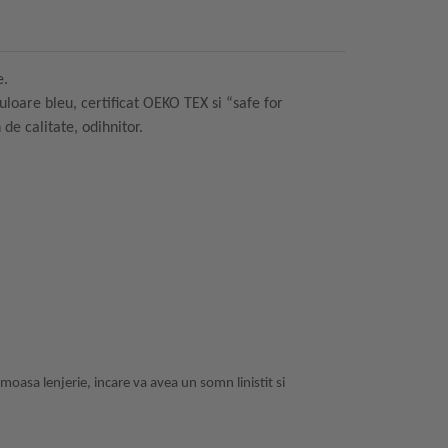
e.
loare bleu, certificat OEKO TEX si “safe for
de calitate, odihnitor.
moasa lenjerie, incare va avea un somn linistit si