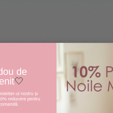
dou de
enit
🤍
letter-ul nostru și
10% reducere pentru
 comandă.