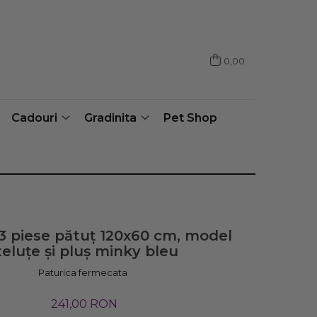
0,00
Cadouri
Gradinita
Pet Shop
 3 piese pătuț 120x60 cm, model
teluțe și pluș minky bleu
Paturica fermecata
241,00 RON