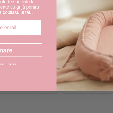
oferte speciale la
create cu grijă pentru
a copilașului tău.
Lenjerie 3 piese pat 90x200
Lenjerie 3 piese patut
nare
cm Montessorri sau o
140x70 cm model printese
persoană, model Koala
plus minky roz
240,00 RON
251,00 RON
 reducerea
ADAUGA IN COS
ADAUGA IN COS