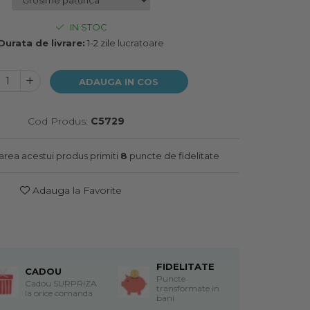
IN STOC
Durata de livrare:
1-2 zile lucratoare
ADAUGA IN COS
Cod Produs:
C5729
narea acestui produs primiti
8
puncte de fidelitate
Adauga la Favorite
FIDELITATE
CADOU
Puncte
Cadou SURPRIZA
transformate in
la orice comanda
bani