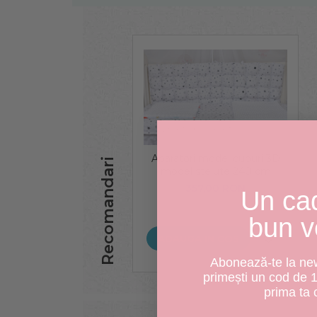
Aparatori model cuburi 3D
Recomandari
model stelute 240 cm
357,00 RON
Un ca
bun v
ADAUGA IN COS
Abonează-te la news
primești un cod de 
prima ta