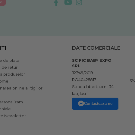
NTI
DATE COMERCIALE
 de plata
SC FIC BABY EXPO
SRL
a de retur
J27/49/2019
ia produselor
RO40425817
©C
home
Strada Libertatii nr 34
narea online a litigiilor
Iasi, Iasi
rsonalizam
Contacteaza-ne
oniale
e Newsletter