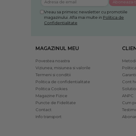
Vreau sa primesc newsletter cu promotiile
magazinului. Afla mai multe in
Politica de
Confidentialitate
MAGAZINUL MEU
CLIE
Povestea noastra
Metode
Viziunea, misiunea si valorile
Politic
Termeni si conditii
Garant
Politica de confidentialitate
Cont 
Politica Cookies
Solutio
Magazine Fizice
ANPC
Puncte de Fidelitate
Cum pe
Contact
Testim
Info transport
Abonar