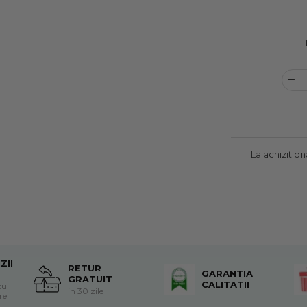
La achizitio
ZII
RETUR
GARANTIA
GRATUIT
CALITATII
cu
in 30 zile
re