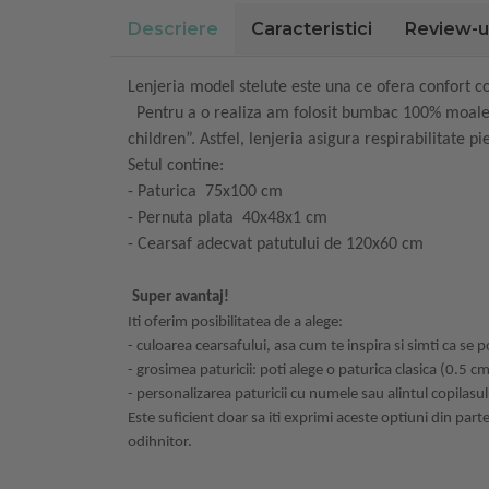
Descriere
Caracteristici
Review-u
Lenjeria model stelute este una ce ofera confort cop
Pentru a o realiza am folosit bumbac 100% moale, d
children”. Astfel, lenjeria asigura respirabilitate 
Setul contine:
-
Paturica 75x100 cm
-
Pernuta plata 40x48x1 cm
-
Cearsaf adecvat patutului de 120x60 cm
Super avantaj!
Iti oferim posibilitatea de a alege:
- culoarea cearsafului, asa cum te inspira si simti ca se
- grosimea paturicii: poti alege o paturica clasica (0.5 c
- personalizarea paturicii cu numele sau alintul copilasul
Este suficient doar sa iti exprimi aceste optiuni din par
odihnitor.