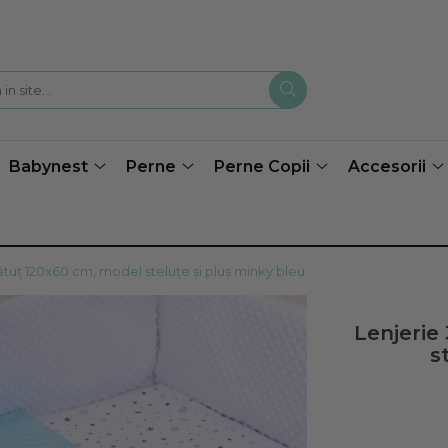
Babynest
Perne
Perne Copii
Accesorii
ătuț 120x60 cm, model steluțe și pluș minky bleu
Lenjerie
s