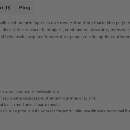
ri
(0)
Blog
ilasului tau prin faptul ca este moale si se simte foarte bine pe piel
ens si foarte placut la atingere, combinat cu plus minky pufos de cu
pielii bebelusului, regland temperatura pana la nivelul optim unui somn 
 potriveste patutului bebelusului tau
m) sau o paturica groasa cu strat termic in interior (2 cm).
ui tau, in mod unic si foarte special.
tea de sus a produsului si vom realiza pentru minunea din viata ta cea mai fru